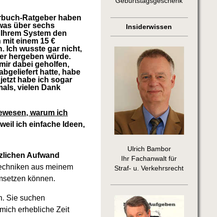
Geburtstagsgeschenk
örbuch-Ratgeber haben
twas über sechs
Insiderwissen
 Ihrem System den
h mit einem 15 €
. Ich wusste gar nicht,
her hergeben würde.
mir dabei geholfen,
bgeliefert hatte, habe
etzt habe ich sogar
als, vielen Dank
 gewesen, warum ich
weil ich einfache Ideen,
Ulrich Bambor
zlichen Aufwand
Ihr Fachanwalt für
Techniken aus meinem
Straf- u. Verkehrsrecht
msetzen können.
n. Sie suchen
mich erhebliche Zeit