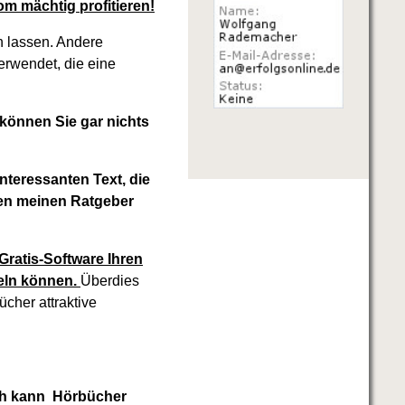
m mächtig profitieren!
n lassen. Andere
rwendet, die eine
können Sie gar nichts
nteressanten Text, die
hen meinen Ratgeber
 Gratis-Software Ihren
eln können.
Überdies
ücher attraktive
sch kann Hörbücher