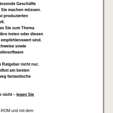
länzende Geschäfte
en Sie machen müssen.
t produzierten
lt.
 was Sie zum Thema
kro treten oder diesen
 empfehlenswert sind.
echweise sowie
tudiosoftware
 Ratgeber nicht nur,
selbst am besten
weg fantastische
e nicht –
legen Sie
CD-ROM und mit dem