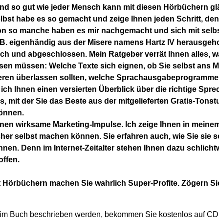
Und so gut wie jeder Mensch kann mit diesen Hörbüchern g
lbst habe es so gemacht und zeige Ihnen jeden Schritt, d
on so manche haben es mir nachgemacht und sich mit selbs
B. eigenhändig aus der Misere namens Hartz IV herausgeho
lich und abgeschlossen. Mein Ratgeber verrät Ihnen alles,
en müssen: Welche Texte sich eignen, ob Sie selbst ans Mi
deren überlassen sollten, welche Sprachausgabeprogramme
ich Ihnen einen versierten Überblick über die richtige Spr
cks, mit der Sie das Beste aus der mitgelieferten Gratis-Tons
können.
Ihnen wirksame Marketing-Impulse. Ich zeige Ihnen in meinem
her selbst machen können. Sie erfahren auch, wie Sie sie 
nen. Denn im Internet-Zeitalter stehen Ihnen dazu schlicht
offen.
t Hörbüchern machen Sie wahrlich Super-Profite. Zögern Si
die im Buch beschrieben werden, bekommen Sie kostenlos auf 