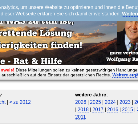
alytics, um unsere Website zu optimieren und Ihnen die Benutz
dieser Webseite erklären Sie sich damit einverstanden.
Weiter
inweis!
Diese Mitteilungen sollen zu keinen gesetzwidrigen Handlunge
 ausschließlich auf dem Einsatz der gesetzlichen Rechte.
Weitere
erg
v
weitere Jahre:
cht
|
< zu 2012
2026
|
2025
|
2024
|
2023
|
2
|
2018
|
2017
|
2016
|
2015
|
2011