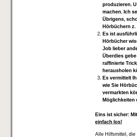
produzieren. 
machen. Ich se
Übrigens, sch
Hörbüchern z. 
Es ist ausführ
Hörbücher wiss
Job lieber an
Überdies gebe 
raffinierte Tri
herausholen 
Es vermittelt 
wie Sie Hörbüc
vermarkten kön
Möglichkeiten 
Eins ist sicher:
Mi
einfach los!
Alle Hilfsmittel, 