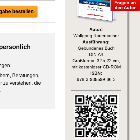
Fragen an
den Autor
abe bestellen
Autor:
Wolfgang Rademacher
Ausführung:
persönlich
Gebundenes Buch
DIN A4
Großformat 32 x 22 cm,
ngen
mit kostenloser CD-ROM
ISBN:
chern, Beratungen,
978-3-935599-86-3
 zu verstehen, die
.