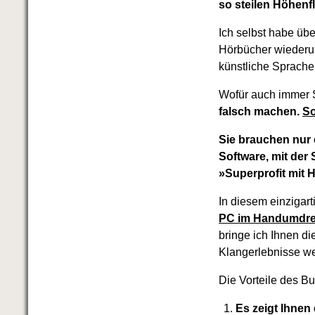
so steilen Höhenfl
Ich selbst habe üb
Hörbücher wiederum
künstliche Sprache 
Wofür auch immer Si
falsch machen.
So
Sie brauchen nur 
Software, mit der
»Superprofit mit
In diesem einzigar
PC im Handumdreh
bringe ich Ihnen di
Klangerlebnisse w
Die Vorteile des Bu
Es zeigt Ihnen