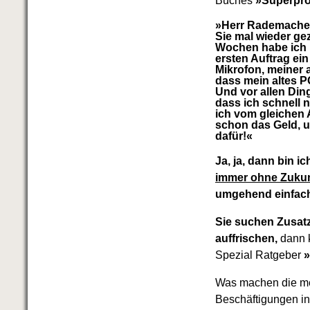
Buches
»Superpro
Das richtige Post-Know-How
NEUERSCHEINUNG
»Herr Rademacher
Ihren Zeitgewinn maximieren
Sie mal wieder ge
GbR-Vertrag mit beschränkter
Wochen habe ich 
Haftung
ersten Auftrag ein
BRANDNEU
Mikrofon, meiner a
GbR als Einzelperson gründen
dass mein altes P
Und vor allen Din
dass ich schnell 
ich vom gleichen
schon das Geld, 
dafür!«
Ja, ja, dann bin i
immer ohne Zukunf
umgehend einfac
Sie suchen Zusat
auffrischen,
dann 
Spezial Ratgeber
»
Was machen die me
Beschäftigungen in