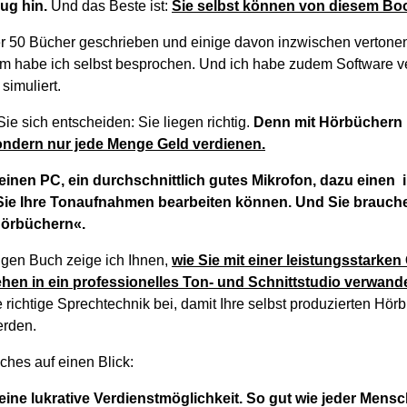
ug hin.
Und das Beste ist:
Sie selbst können von diesem Boo
er 50 Bücher geschrieben und einige davon inzwischen vertone
 habe ich selbst besprochen. Und ich habe zudem Software ve
simuliert.
e sich entscheiden: Sie liegen richtig.
Denn mit Hörbüchern 
ndern nur jede Menge Geld verdienen.
einen PC, ein durchschnittlich gutes Mikrofon, dazu einen i
 Sie Ihre Tonaufnahmen bearbeiten können. Und Sie brauc
 Hörbüchern«.
tigen Buch zeige ich Ihnen,
wie Sie mit einer leistungsstarken
en in ein professionelles Ton- und Schnittstudio verwand
e richtige Sprechtechnik bei, damit Ihre selbst produzierten Hörb
erden.
ches auf einen Blick:
 eine lukrative Verdienstmöglichkeit. So gut wie jeder Men