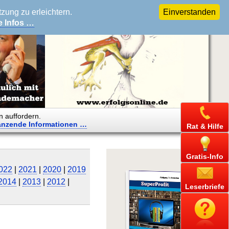
ung zu erleichtern.
Einverstanden
e Infos …
n auffordern.
änzende
Informationen …
Rat & Hilfe
Gratis-Info
022
|
2021
|
2020
|
2019
2014
|
2013
|
2012
|
Leserbriefe