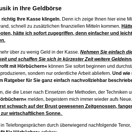
usik in Ihre Geldbörse
richtig Ihre Kasse klingeln.
Denn ich zeige Ihnen hier eine Mö
nd, schnell zu zusätzlichen finanziellen Mitteln kommen.
Hätt
ten, hätte ich sofort zugegriffen, denn einfacher und leich
en.
mehr über zu wenig Geld in der Kasse.
Nehmen Sie einfach di
eit und schaffen Sie sich in kürzester Zeit weitere Geldei
ofit mit Hörbüchern«
können Sie sofort beginnen und durchst
produzieren, sondern nur ordentliche Arbeit abliefern.
Und wie 
m Ratgeber für Sie ganz einfach nachvollziehbar beschrieb
, die die Leser nach Einsetzen der Methoden, der Techniken 
 Hörbüchern«
melden, begeistern mich immer wieder aufs Neue
ßerst schwach auf der Brust gewesenen Zeitgenossen, fangen
zur wirtschaftlichen Sonne.
h in Telefongesprächen durch überwiegend nachfolgende Tenor