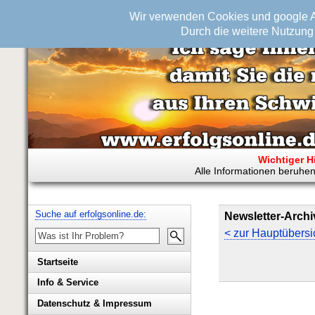
Wir verwenden Cookies und google An
Durch die weitere Nutzung 
Wichtiger H
Alle Informationen beruhen
Suche auf erfolgsonline.de:
Newsletter-Archi
< zur Hauptübersi
Startseite
Info & Service
Biografie Wolfgang Rademacher
Datenschutz & Impressum