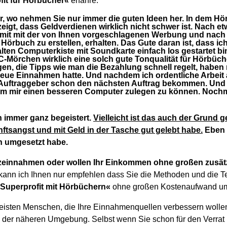
fit für Hörbücher«
erfahre:
, wo nehmen Sie nur immer die guten Ideen her. In dem H
zeigt, dass Geldverdienen wirklich nicht schwer ist. Nach e
mit mit der von Ihnen vorgeschlagenen Werbung und nach
 Hörbuch zu erstellen, erhalten. Das Gute daran ist, dass ic
lten Computerkiste mit Soundkarte einfach los gestartet bin
C-Mörchen wirklich eine solch gute Tonqualität für Hörbüc
gen, die Tipps wie man die Bezahlung schnell regelt, haben 
neue Einnahmen hatte. Und nachdem ich ordentliche Arbeit a
 Auftraggeber schon den nächsten Auftrag bekommen. Und j
um mir einen besseren Computer zulegen zu können. Nochm
ch immer ganz begeistert.
Vielleicht ist das auch der Grund
tsangst und mit Geld in der Tasche gut gelebt habe.
Eben 
h umgesetzt habe.
zeinnahmen oder wollen Ihr Einkommen ohne großen zusät
kann ich Ihnen nur empfehlen dass Sie die Methoden und die 
Superprofit mit Hörbüchern«
ohne großen Kostenaufwand u
isten Menschen, die Ihre Einnahmenquellen verbessern wolle
 der näheren Umgebung. Selbst wenn Sie schon für den Verrat 