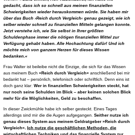
Das richtige Post-Know-How
NEUERSCHEINUNG
gedacht, dass ich so schnell aus meinen finanziellen
Ihren Zeitgewinn maximieren
Schwierigkeiten wieder herauskommen würde. Sie haben mir
GbR-Vertrag mit beschränkter Haftung
BRANDNEU
GbR als Einzelperson gründen
über das Buch ›Reich durch Vergleich‹ genau gezeigt, wie ich
selber wieder schnell zu finanziellen Mitteln gelangen konnte.
Jetzt verstehe ich, wie Sie selbst in Ihrer größten
Schuldenphase immer die nötigen finanziellen Mittel zur
Verfügung gehabt haben. Alle Hochachtung dafür! Und ich
möchte mich von ganzem Herzen für dieses Wissen
bedanken.«
Frau Walter ist beileibe nicht die Einzige, die sich für das Wissen
aus meinem Buch
»Reich durch Vergleich«
anschließend bei mir
bedankt hat – persönlich, telefonisch oder schriftlich. Denn eins ist
doch ganz klar:
Wer in finanziellen Schwierigkeiten steckt, hat
nur noch seine Schulden im Blick – aber keinen solchen Blick
mehr für die Möglichkeiten, Geld zu beschaffen.
In dieser Zwickmühle habe ich selber gesteckt. Eines Tages
allerdings sind mir die die Augen aufgegangen.
Seither nutze ich
genau dieses System aus meinem Geldratgeber »Reich durch
Vergleich«.
Ich nutze die geschäftlichen Methoden, die
wirtschaftlichen Techniken und das finanzielle System zur