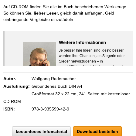
Auf CD-ROM finden Sie alle im Buch beschriebenen Werkzeuge.
So können Sie,
lieber Leser,
gleich damit anfangen, Geld
einbringende Vergleiche einzufädeln.
Weitere Informationen
Je besser Ihre Ideen sind, desto besser
werden Ihre Chancen, als Siegerin oder
Sieger hervorzugehen – in
geschäftlicher Hinsicht ebenso wie auf
beruflichem oder privatem Gebiet. Denn
eins ist todsicher:
Autor:
Wolfgang Rademacher
Zeigen Sie mit der Maus hierhin, um
Ausführung:
Gebundenes Buch DIN A4
den Text vollständig anzuzeigen …
Großformat 32 x 22 cm, 241 Seiten mit kostenloser
CD-ROM
ISBN:
978-3-935599-42-9
kostenloses Infomaterial
Download bestellen