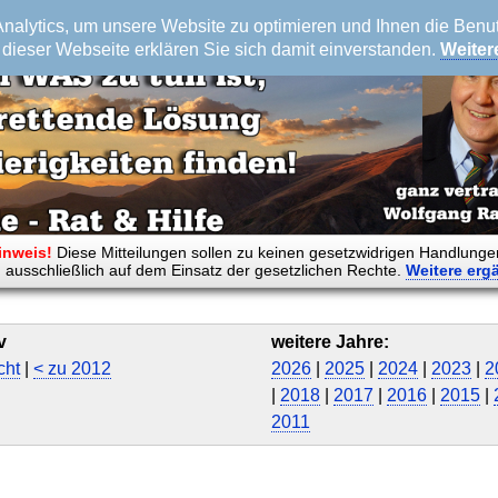
alytics, um unsere Website zu optimieren und Ihnen die Benutz
dieser Webseite erklären Sie sich damit einverstanden.
Weiter
inweis!
Diese Mitteilungen sollen zu keinen gesetzwidrigen Handlunge
 ausschließlich auf dem Einsatz der gesetzlichen Rechte.
Weitere
erg
v
weitere Jahre:
cht
|
< zu 2012
2026
|
2025
|
2024
|
2023
|
2
|
2018
|
2017
|
2016
|
2015
|
2011