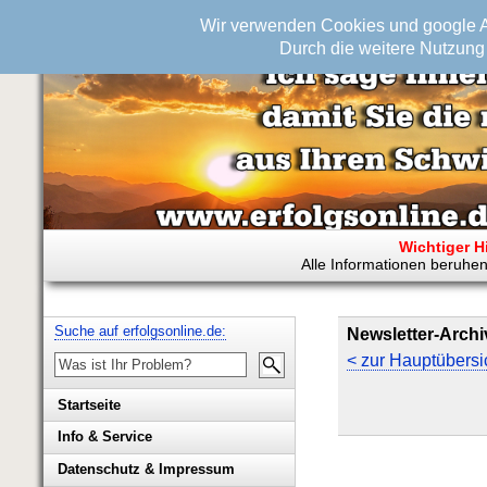
Wir verwenden Cookies und google An
Durch die weitere Nutzung 
Wichtiger H
Alle Informationen beruhen
Suche auf erfolgsonline.de:
Newsletter-Archi
< zur Hauptübersi
Startseite
Info & Service
Biografie Wolfgang Rademacher
Datenschutz & Impressum