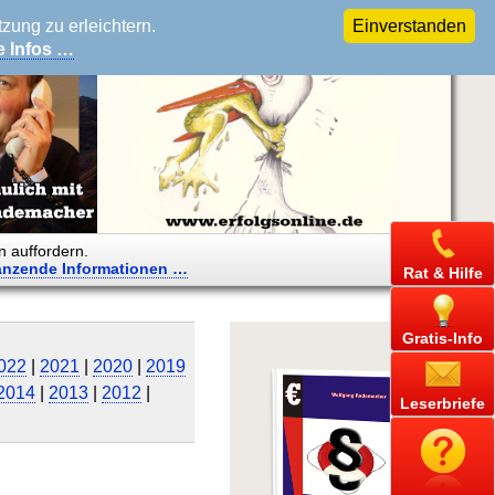
ung zu erleichtern.
Einverstanden
e Infos …
n auffordern.
änzende
Informationen …
Rat & Hilfe
Gratis-Info
022
|
2021
|
2020
|
2019
2014
|
2013
|
2012
|
Leserbriefe