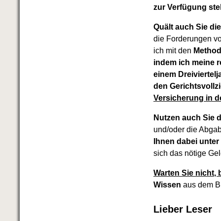
FRISCH EINGETROFFEN
zur Verfügung ste
Schnell eine saubere SCHUFA
Das richtige Post-Know-How
Quält auch Sie d
NEUERSCHEINUNG
die Forderungen vo
Ihren Zeitgewinn maximieren
ich mit den
Method
GbR-Vertrag mit beschränkter
indem ich meine r
Haftung
BRANDNEU
GbR als Einzelperson gründen
einem Dreiviertel
den Gerichtsvollz
Versicherung in d
Nutzen auch Sie 
und/oder die Abgab
Ihnen dabei unter 
sich das nötige Ge
Warten Sie nicht, 
Wissen
aus dem 
Lieber Leser