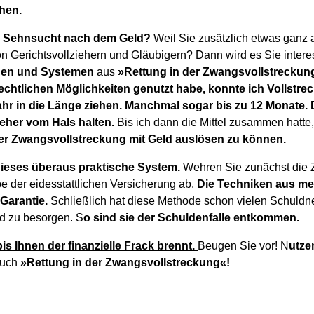
hen.
ie Sehnsucht nach dem Geld?
Weil Sie zusätzlich etwas ganz 
n Gerichtsvollziehern und Gläubigern? Dann wird es Sie intere
en und Systemen
aus
»Rettung in der Zwangsvollstreckun
echtlichen Möglichkeiten genutzt habe, konnte ich Vollstre
jahr in die Länge ziehen. Manchmal sogar bis zu 12 Monate. 
ieher vom Hals halten.
Bis ich dann die Mittel zusammen hatte
er Zwangsvollstreckung mit Geld auslösen
zu können.
dieses überaus praktische System.
Wehren Sie zunächst die 
e der eidesstattlichen Versicherung ab.
Die Techniken aus me
Garantie.
Schließlich hat diese Methode schon vielen Schuldne
ld zu besorgen. S
o sind sie der Schuldenfalle entkommen.
bis Ihnen der finanzielle Frack brennt.
Beugen Sie vor! N
utze
Buch
»Rettung in der Zwangsvollstreckung«!