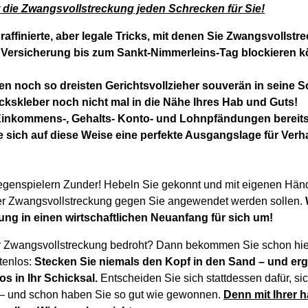
rt die Zwangsvollstreckung jeden Schrecken für Sie!
raffinierte, aber legale Tricks, mit denen Sie Zwangsvollst
e Versicherung bis zum Sankt-Nimmerleins-Tag blockieren 
en noch so dreisten Gerichtsvollzieher souverän in seine 
kskleber noch nicht mal in die Nähe Ihres Hab und Guts!
 Einkommens-, Gehalts- Konto- und Lohnpfändungen bereit
e sich auf diese Weise eine perfekte Ausgangslage für Verh
egenspielern Zunder! Hebeln Sie gekonnt und mit eigenen Hä
der Zwangsvollstreckung gegen Sie angewendet werden sollen.
ng in einen wirtschaftlichen Neuanfang für sich um!
r Zwangsvollstreckung bedroht? Dann bekommen Sie schon hier
stenlos:
Stecken Sie niemals den Kopf in den Sand – und erg
os in Ihr Schicksal.
Entscheiden Sie sich stattdessen dafür, sic
 – und schon haben Sie so gut wie gewonnen.
Denn mit Ihrer 