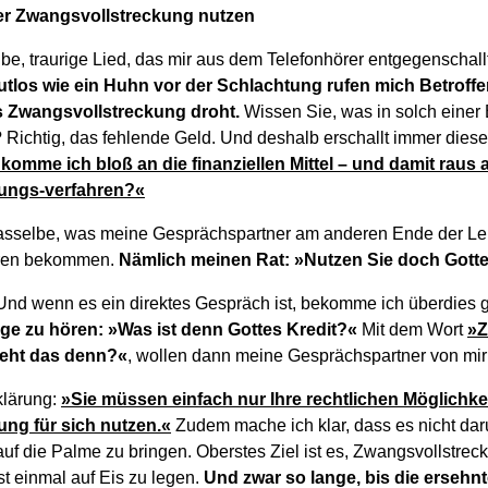
der Zwangsvollstreckung nutzen
be, traurige Lied, das mir aus dem Telefonhörer entgegenschall
los wie ein Huhn vor der Schlachtung rufen mich Betroffe
 Zwangsvollstreckung droht.
Wissen Sie, was in solch einer 
? Richtig, das fehlende Geld. Und deshalb erschallt immer die
komme ich bloß an die finanziellen Mittel – und damit raus
ungs-verfahren?«
dasselbe, was meine Gesprächspartner am anderen Ende der Le
ören bekommen.
Nämlich meinen Rat: »Nutzen Sie doch Gotte
nd wenn es ein direktes Gespräch ist, bekomme ich überdies 
ge zu hören: »Was ist denn Gottes Kredit?«
Mit dem Wort
»Z
eht das denn?«
, wollen dann meine Gesprächspartner von mir
klärung:
»Sie müssen einfach nur Ihre rechtlichen Möglichkei
ng für sich nutzen.«
Zudem mache ich klar, dass es nicht dar
 auf die Palme zu bringen. Oberstes Ziel ist es, Zwangsvollst
rst einmal auf Eis zu legen.
Und zwar so lange, bis die ersehnte