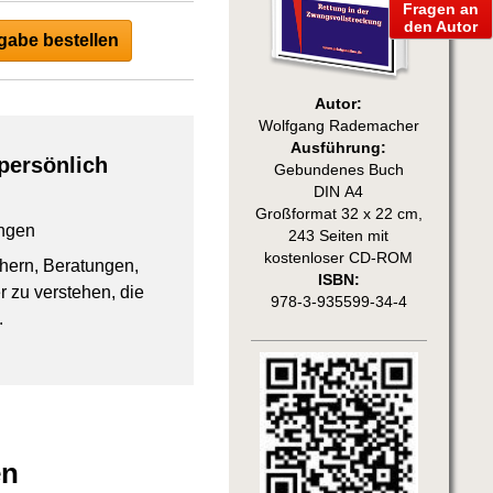
Fragen an
den Autor
abe bestellen
Autor:
Wolfgang Rademacher
Ausführung:
persönlich
Gebundenes Buch
DIN A4
Großformat 32 x 22 cm,
ngen
243 Seiten mit
kostenloser CD-ROM
chern, Beratungen,
ISBN:
 zu verstehen, die
978-3-935599-34-4
.
en