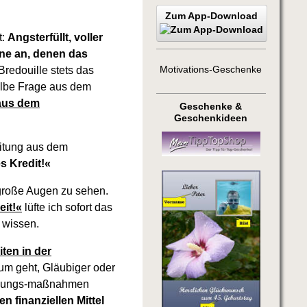
Zum App-Download
t:
Angsterfüllt, voller
ne an, denen das
Bredouille stets das
Motivations-Geschenke
selbe Frage aus dem
 aus dem
Geschenke &
Geschenkideen
itung aus dem
s Kredit!«
große Augen zu sehen.
eit!«
lüfte ich sofort das
 wissen.
ten in der
um geht, Gläubiger oder
reckungs-maßnahmen
n finanziellen Mittel