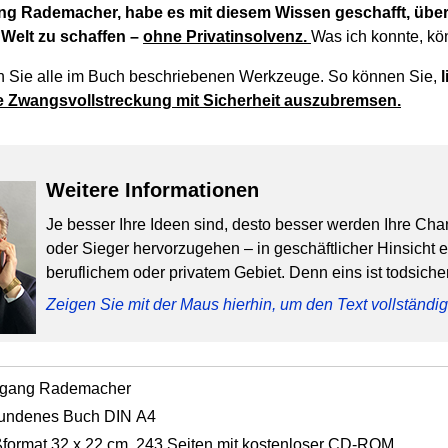
ang Rademacher, habe es mit diesem Wissen geschafft, über
Welt zu schaffen –
ohne Privatinsolvenz.
Was ich konnte, kö
 Sie alle im Buch beschriebenen Werkzeuge. So können Sie,
e Zwangsvollstreckung mit Sicherheit auszubremsen.
Weitere Informationen
Je besser Ihre Ideen sind, desto besser werden Ihre Cha
oder Sieger hervorzugehen – in geschäftlicher Hinsicht 
beruflichem oder privatem Gebiet. Denn eins ist todsicher
Zeigen Sie mit der Maus hierhin, um den Text vollständ
fgang Rademacher
undenes Buch DIN A4
format 32 x 22 cm, 243 Seiten mit kostenloser CD-ROM