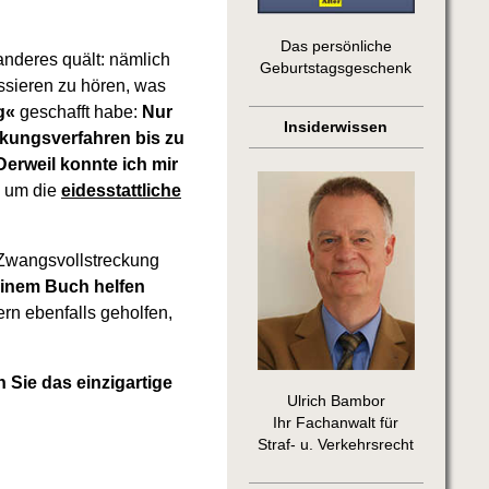
Das persönliche
anderes quält: nämlich
Geburtstagsgeschenk
ssieren zu hören, was
g«
geschafft habe:
Nur
Insiderwissen
ckungsverfahren bis zu
Derweil konnte ich mir
, um die
eidesstattliche
Zwangsvollstreckung
inem Buch helfen
rn ebenfalls geholfen,
n Sie das einzigartige
Ulrich Bambor
Ihr Fachanwalt für
Straf- u. Verkehrsrecht