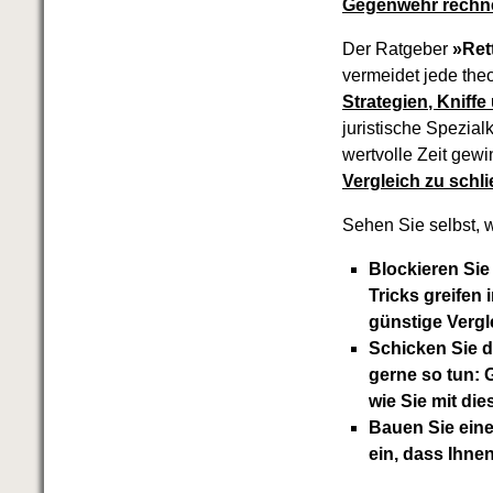
Gegenwehr rechne
Der Ratgeber
»Ret
vermeidet jede the
Strategien, Knif
juristische Spezia
wertvolle Zeit gew
Vergleich zu schl
Sehen Sie selbst, w
Blockieren Sie
Tricks greifen
günstige Verg
Schicken Sie d
gerne so tun: G
wie Sie mit di
Bauen Sie eine
ein, dass Ihn