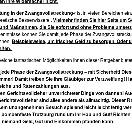
n Ihre Widersacher nicht.
tung in der Zwangsvollstreckung«
ist in vielen Bereichen ein
oretische Besserwisserei.
Vielmehr finden Sie hier Seite um S
fe und Maßnahmen, die Sie sofort und ohne Probleme umset
lkenntnisse können Sie damit jede Phase der Zwangsvollstrecku
innen.
Beispielsweise, um frisches Geld zu besorgen. Oder 
ießen.
elche fantastischen Möglichkeiten Ihnen dieser Ratgeber bietet
 jede Phase der Zwangsvollstreckung – mit Sicherheit! Die
 immer! Damit treiben Sie Ihre Gläubiger zur Verzweiflung! H
leiche und Ratenzahlungen aus.
en Gerichtsvollzieher unverrichteter Dinge von dannen! A
erichtsvollzieher sind alles andere als allmächtig. Dieser R
esem unangenehmen Besuch spielend leicht leicht fertig wer
 bombenfeste Trutzburg rund um Ihr Hab und Gut! Richten S
en niemand Geld, Gut und Einkommen pfänden kann.