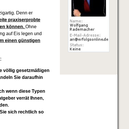
zigartig. Denn er
eite praxiserprobte
zen können.
Ohne
ng auf Eis legen und
um einen günstigen
:
se völlig gesetzmäßigen
andeln Sie daraufhin
uch wenn diese Typen
atgeber verrät Ihnen,
den.
ie sich rechtlich so