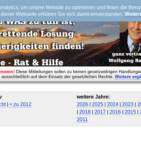
alytics, um unsere Website zu optimieren und Ihnen die Benutz
dieser Webseite erklären Sie sich damit einverstanden.
Weiter
inweis!
Diese Mitteilungen sollen zu keinen gesetzwidrigen Handlunge
 ausschließlich auf dem Einsatz der gesetzlichen Rechte.
Weitere
erg
v
weitere Jahre:
cht
|
< zu 2012
2026
|
2025
|
2024
|
2023
|
2
|
2018
|
2017
|
2016
|
2015
|
2011