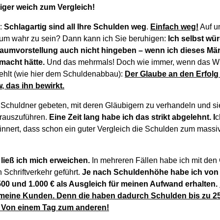
ger weich zum Vergleich!
r:
Schlagartig sind all Ihre Schulden weg
.
Einfach weg!
Auf u
 um wahr zu sein? Dann kann ich Sie beruhigen:
Ich selbst wü
aumvorstellung auch nicht hingeben – wenn ich dieses Mär
macht hätte.
Und das mehrmals! Doch wie immer, wenn das W
ehlt (wie hier dem Schuldenabbau):
Der Glaube an den Erfolg
 das ihn bewirkt.
Schuldner gebeten, mit deren Gläubigern zu verhandeln und sie
erauszuführen.
Eine Zeit lang habe ich das strikt abgelehnt. I
c
innert, dass schon ein guter Vergleich die Schulden zum mas
ieß ich mich erweichen.
In mehreren Fällen habe ich mit den 
Schriftverkehr geführt.
Je nach Schuldenhöhe habe ich von
00 und 1.000 € als Ausgleich für meinen Aufwand erhalten.
r meine Kunden. Denn die haben dadurch Schulden bis zu 25
 Von einem Tag zum anderen!