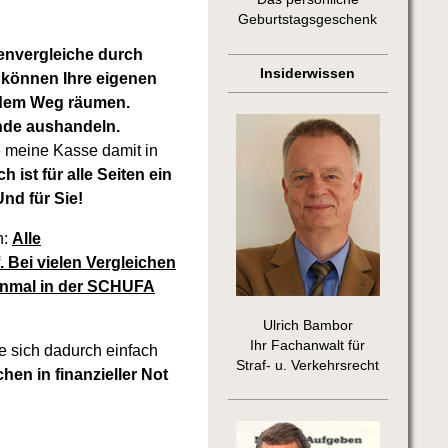
Geburtstagsgeschenk
nvergleiche durch
Insiderwissen
 können Ihre eigenen
s dem Weg räumen.
nde aushandeln.
le meine Kasse damit in
 ist für alle Seiten ein
Und für Sie!
n:
Alle
Bei vielen Vergleichen
einmal in der SCHUFA
Ulrich Bambor
Ihr Fachanwalt für
e sich dadurch einfach
Straf- u. Verkehrsrecht
en in finanzieller Not