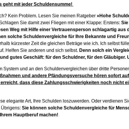
s geht mit jeder Schuldensumme!
ch? Kein Problem. Lesen Sie meinen Ratgeber
»Hohe Schulde
 Schlagen Sie damit zwei Fliegen mit einer Klappe: Erstens:
Sie
sen Weg mit Hilfe einer Vertrauensperson schlagartig au
nen solche Schuldenvergleiche für Ihre Bekannte und Freu
halb kürzester Zeit die gleichen Beträge wie ich. Ich selbst fül
uf. Helfen Sie anderen und sich selbst.
Denn solch ein Vergleich
 und gutes Geschäft: für den Schuldner, für den Gläubiger. 
m System und an den Schuldenvergleichen über dritte Persone
ßnahmen und andere Pfändungsversuche hören sofort auf. 
 erreicht, dass diese Zahlungsschwierigkeiten noch nicht 
iese elegante Art, Ihre Schulden loszuwerden. Oder verdienen Si
. Übrigens:
Sie können solche Schuldenvergleiche für Mensch
Ihrem Hauptberuf machen!