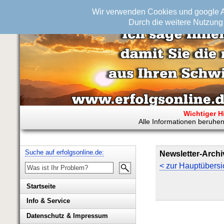
Wir verwenden Cookies und google An
Durch die weitere Nutzung 
Wichtiger H
Alle Informationen beruhen
Suche auf erfolgsonline.de:
Newsletter-Archi
< zur Hauptübersi
Startseite
Info & Service
Biografie Wolfgang Rademacher
Datenschutz & Impressum