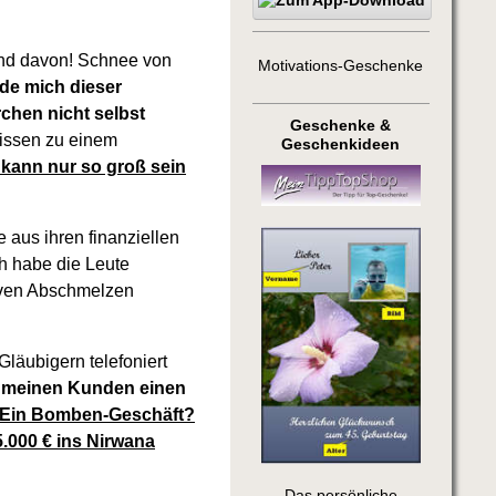
nd davon! Schnee von
Motivations-Geschenke
rde mich dieser
chen nicht selbst
Geschenke &
issen zu einem
Geschenkideen
 kann nur so groß sein
 aus ihren finanziellen
h habe die Leute
siven Abschmelzen
Gläubigern telefoniert
 meinen Kunden einen
Ein Bomben-Geschäft?
.000 € ins Nirwana
Das persönliche