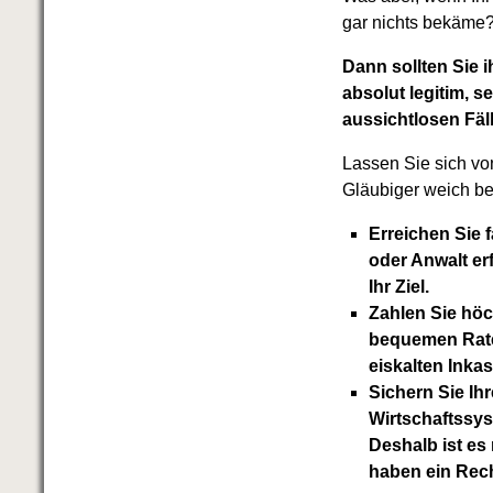
gar nichts bekäme?
Dann sollten Sie i
absolut legitim, s
aussichtlosen Fäl
Lassen Sie sich vo
Gläubiger weich 
Erreichen Sie 
oder Anwalt er
Ihr Ziel.
Zahlen Sie höc
bequemen Raten
eiskalten Inka
Sichern Sie Ih
Wirtschaftssy
Deshalb ist es
haben ein Rec