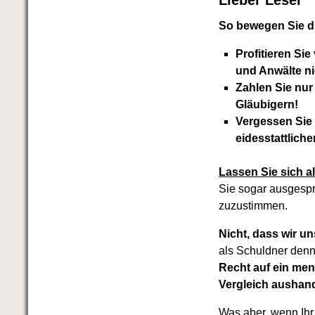
Lieber Leser
So bewegen Sie di
Profitieren Si
und Anwälte n
Zahlen Sie nur
Gläubigern!
Vergessen Sie 
eidesstattlich
Lassen Sie sich a
Sie sogar ausgesp
zuzustimmen.
Nicht, dass wir un
als Schuldner denn
Recht auf ein me
Vergleich aushand
Was aber, wenn Ihr 