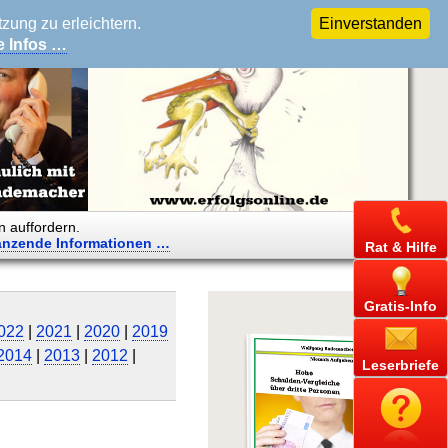
ung zu erleichtern.
Einverstanden
e Infos …
n auffordern.
änzende
Informationen …
Rat & Hilfe
Gratis-Info
022
|
2021
|
2020
|
2019
2014
|
2013
|
2012
|
Leserbriefe