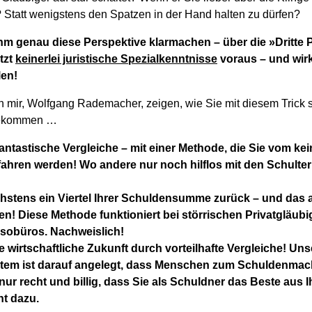
 Statt wenigstens den Spatzen in der Hand halten zu dürfen?
hm genau diese Perspektive klarmachen – über die »Dritte P
etzt
keinerlei juristische Spezialkenntnisse
voraus – und wirk
len!
n mir, Wolfgang Rademacher, zeigen, wie Sie mit diesem Trick s
bekommen …
fantastische Vergleiche – mit einer Methode, die Sie vom k
fahren werden! Wo andere nur noch hilflos mit den Schulter
hstens ein Viertel Ihrer Schuldensumme zurück – und das 
! Diese Methode funktioniert bei störrischen Privatgläubi
ssobüros. Nachweislich!
re wirtschaftliche Zukunft durch vorteilhafte Vergleiche! U
stem ist darauf angelegt, dass Menschen zum Schuldenmac
 nur recht und billig, dass Sie als Schuldner das Beste aus 
ht dazu.