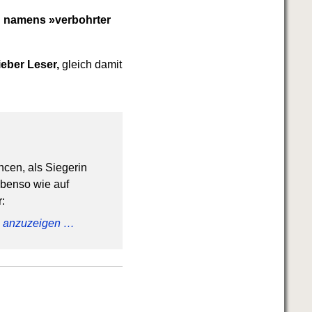
n namens »verbohrter
lieber Leser,
gleich damit
ncen, als Siegerin
ebenso wie auf
:
ig anzuzeigen …