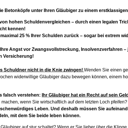
e Betonköpfe unter Ihren Gläubiger zu einem erstklassigen
e von hohen Schuldenvergleichen – durch einen legalen Tri
icht kennen!
 maximal 25 % Ihrer Schulden zurück – sogar bei extrem wi
Ihre Angst vor Zwangsvollstreckung, Insolvenzverfahren – j
en Versicherung!
ls Schuldner nicht in die Knie zwingen!
Wenden Sie einen geni
rochen widerwillige Gläubiger dazu bewegen können, einem ho
s falsch verstehen:
Ihr Gläubiger hat ein Recht auf sein Gel
 machen, wenn Sie wirtschaftlich auf dem letzten Loch pfeifen
nschenwürdiges Leben. Und deshalb müssen Sie aufeinand
eln, mit dem Sie beide leben können.
Gläubiger auf stur schaltet? Wenn er Sie lieber über die Klinge