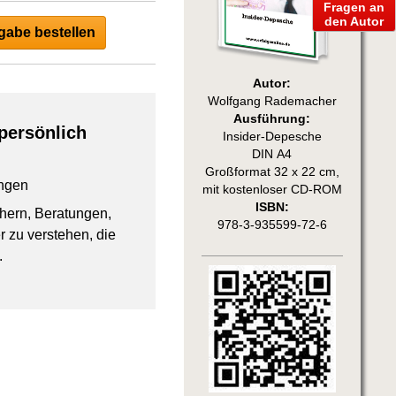
Fragen an
den Autor
abe bestellen
Autor:
Wolfgang Rademacher
Ausführung:
persönlich
Insider-Depesche
DIN A4
Großformat 32 x 22 cm,
ngen
mit kostenloser CD-ROM
ISBN:
chern, Beratungen,
978-3-935599-72-6
 zu verstehen, die
.