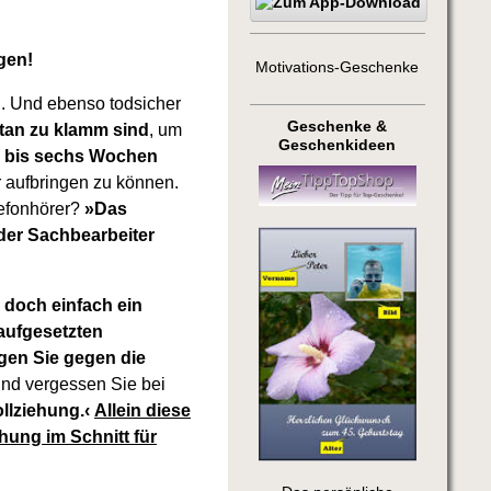
gen!
Motivations-Geschenke
. Und ebenso todsicher
Geschenke &
tan zu klamm sind
, um
Geschenkideen
er bis sechs Wochen
r aufbringen zu können.
lefonhörer?
»Das
der Sachbearbeiter
 doch einfach ein
 aufgesetzten
egen Sie gegen die
nd vergessen Sie bei
llziehung.‹
Allein diese
ehung im Schnitt für