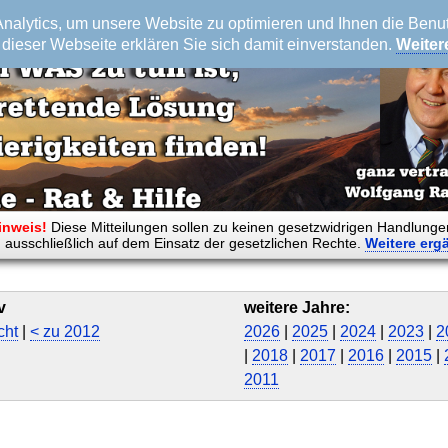
alytics, um unsere Website zu optimieren und Ihnen die Benutz
dieser Webseite erklären Sie sich damit einverstanden.
Weiter
inweis!
Diese Mitteilungen sollen zu keinen gesetzwidrigen Handlunge
 ausschließlich auf dem Einsatz der gesetzlichen Rechte.
Weitere
erg
v
weitere Jahre:
cht
|
< zu 2012
2026
|
2025
|
2024
|
2023
|
2
|
2018
|
2017
|
2016
|
2015
|
2011