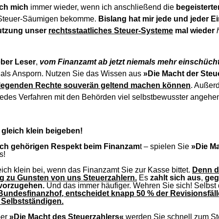
ich mich
immer wieder, wenn ich anschließend die
begeistert
n Steuer-Säumigen bekomme.
Bislang hat mir jede und jeder Ei
utzung unser
rechtsstaatliches Steuer-Systeme
mal wieder
eber Leser
,
vom Finanzamt ab jetzt niemals mehr einschücht
 als Ansporn. Nutzen Sie das Wissen aus
»Die Macht der Steu
legenden Rechte souverän geltend machen können
. Außer
jedes Verfahren mit den Behörden viel selbstbewusster angehe
 gleich klein beigeben!
sich gehörigen Respekt beim Finanzam
t – spielen Sie
»Die M
s!
ich klein bei, wenn das Finanzamt Sie zur Kasse bittet.
Denn d
g zu Gunsten von uns Steuerzahlern.
Es
zahlt sich aus
,
geg
vorzugehen.
Und das immer häufiger. Wehren Sie sich! Selbst
Bundesfinanzhof, entscheidet knapp 50 % der Revisionsfäll
 Selbstständigen.
ber
»Die Macht des Steuerzahlers«
werden Sie schnell zum St