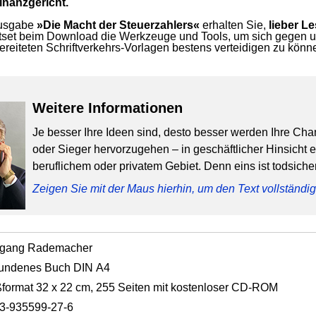
inanzgericht.
Ausgabe
»Die Macht der Steuerzahlers«
erhalten Sie,
lieber Le
set beim Download die Werkzeuge und Tools, um sich gegen un
ereiteten Schriftverkehrs-Vorlagen bestens verteidigen zu könn
Weitere Informationen
Je besser Ihre Ideen sind, desto besser werden Ihre Cha
oder Sieger hervorzugehen – in geschäftlicher Hinsicht 
beruflichem oder privatem Gebiet. Denn eins ist todsicher
Zeigen Sie mit der Maus hierhin, um den Text vollständ
fgang Rademacher
undenes Buch DIN A4
format 32 x 22 cm, 255 Seiten mit kostenloser CD-ROM
3-935599-27-6