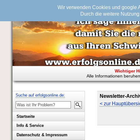
Wir verwenden Cookies und google An
Durch die weitere Nutzung 
Wichtiger H
Alle Informationen beruhen
Suche auf erfolgsonline.de:
Newsletter-Archi
< zur Hauptübersi
Startseite
Info & Service
Biografie Wolfgang Rademacher
Datenschutz & Impressum