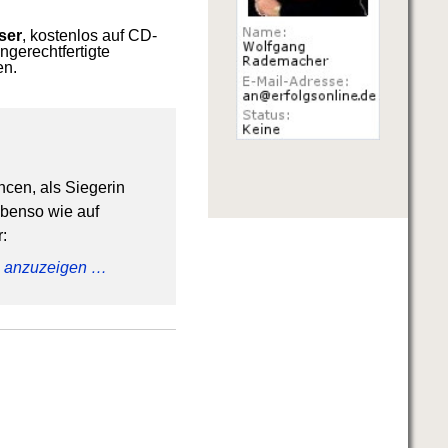
ser
, kostenlos auf CD-
gerechtfertigte
en.
ncen, als Siegerin
ebenso wie auf
:
ig anzuzeigen …