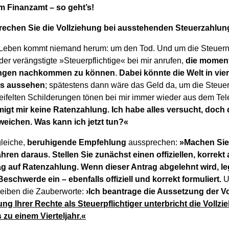
 Finanzamt – so geht’s!
rechen Sie die Vollziehung bei ausstehenden Steuerzahlun
Leben kommt niemand herum: um den Tod. Und um die Steuern
der verängstigte »Steuerpflichtige« bei mir anrufen,
die momen
ungen nachkommen zu können
.
Dabei könnte die Welt in vi
rs aussehen
; spätestens dann wäre das Geld da, um die Steue
ifelten Schilderungen tönen bei mir immer wieder aus dem Te
gt mir keine Ratenzahlung. Ich habe alles versucht, doch 
rweichen. Was kann ich jetzt tun?«
gleiche,
beruhigende Empfehlung
aussprechen:
»Machen Sie
ren daraus. Stellen Sie zunächst einen offiziellen, korrekt
rag auf Ratenzahlung. Wenn dieser Antrag abgelehnt wird, l
chwerde ein – ebenfalls offiziell und korrekt formuliert.
U
reiben die Zauberworte:
›Ich beantrage die Aussetzung der Vo
g Ihrer Rechte als Steuerpflichtiger unterbricht die Vollzi
zu einem Vierteljahr.«