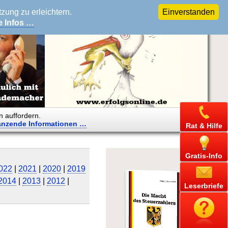
ung zu erleichtern.
Einverstanden
e Infos …
n auffordern.
änzende
Informationen …
Rat & Hilfe
Gratis-Info
022
|
2021
|
2020
|
2019
2014
|
2013
|
2012
|
Leserbriefe