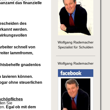
anzamt das finanzielle
Bescheiden des
erkannt werden.
wirkungsvollen
Wolfgang Rademacher
rbeiter schnell von
Spezialist für Schulden
reiter lammfromm,
Wolfgang Rademacher
chtsbehelfe gnadenlos
 lavieren können.
ogar ohne steuerlichen
schöpfliches
den Sie
gen.
Egal ob mit dem