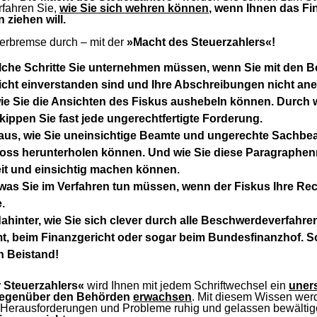
rfahren Sie,
wie Sie sich wehren können,
wenn Ihnen das Fin
n ziehen will.
uerbremse durch – mit der
»Macht des Steuerzahlers«!
lche Schritte Sie unternehmen müssen, wenn Sie mit den 
cht einverstanden sind und Ihre Abschreibungen nicht an
wie Sie die Ansichten des Fiskus aushebeln können. Durch 
 kippen Sie fast jede ungerechtfertigte Forderung.
aus, wie Sie uneinsichtige Beamte und ungerechte Sachbea
oss herunterholen können. Und wie Sie diese Paragraphen
it und einsichtig machen können.
was Sie im Verfahren tun müssen, wenn der Fiskus Ihre Re
.
inter, wie Sie sich clever durch alle Beschwerdeverfahren
, beim Finanzgericht oder sogar beim Bundesfinanzhof. S
n Beistand!
 Steuerzahlers«
wird Ihnen mit jedem Schriftwechsel ein
uner
egenüber den Behörden
erwachsen
. Mit diesem Wissen wer
Herausforderungen und Probleme ruhig und gelassen bewälti