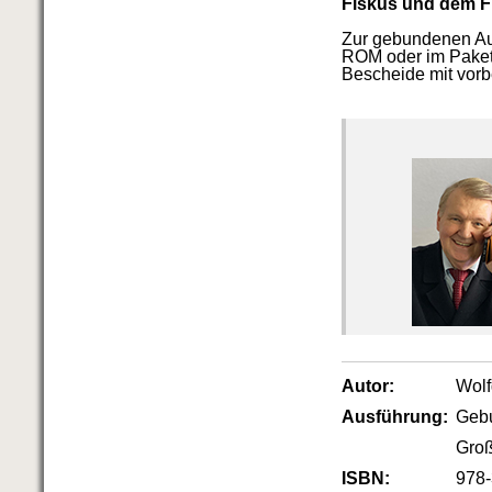
Fiskus und dem F
Zur gebundenen 
ROM oder im Paket
Bescheide mit vorb
Autor:
Wol
Ausführung:
Geb
Groß
ISBN:
978-