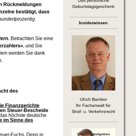
Das persönliche
en Rückmeldungen
Geburtstagsgeschenk
nzelne bestätigt, dass
hundertprozentig
Insiderwissen
ern.
Betrachten Sie eine
erzahlers«
, und Sie
dem werden Sie dank
n.
acht des
Ulrich Bambor
ie Finanzgerichte
Ihr Fachanwalt für
en Steuer-Bescheide
Straf- u. Verkehrsrecht
 das höchste deutsche
e im Sinne des
euer-Fuchs. Denn in