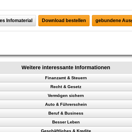
es Infomaterial
Download bestellen
gebundene Ausg
Weitere interessante Informationen
Finanzamt & Steuern
Recht & Gesetz
Vermögen sichern
Auto & Führerschein
ag
Beruf & Business
en
kontrolle
Besser Leben
n, Punkte
el Content
ahler
Geschäftliches & Kredite