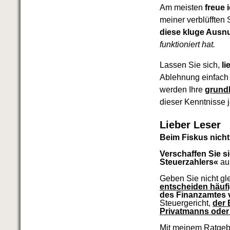
Das richtige Post-Know-How
Am meisten
freue 
NEUERSCHEINUNG
meiner verblüffte
Ihren Zeitgewinn maximieren
diese kluge Ausn
GbR-Vertrag mit beschränkter
Haftung
BRANDNEU
funktioniert hat.
GbR als Einzelperson gründen
Lassen Sie sich,
li
Ablehnung einfach
werden Ihre
grund
dieser Kenntnisse 
Lieber Leser
Beim Fiskus nicht
Verschaffen Sie 
Steuerzahlers«
au
Geben Sie nicht gle
entscheiden häufi
des Finanzamtes 
Steuergericht,
der 
Privatmanns oder
Mit meinem Ratge