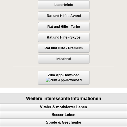
Leserbriefe
Rat und Hilfe - Avanti
Rat und Hilfe - Turbo
Rat und Hilfe - Skype
Rat und Hilfe - Premium
Infoabruf
Zum App-Download
Weitere interessante Informationen
Vitaler & motivierter Leben
Besser Leben
Macht der Gedanken, geistige Fähigkeiten steigern, Menschen steuern
Spiele & Geschenke
Mehr Geld, mehr Glück, mehr Gesundheit, mehr Harmonie
Anerkennung, Geld, Erfolg haben, Karriereleiter