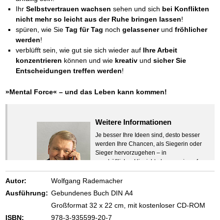
Ihr
Selbstvertrauen wachsen
sehen und sich
bei Konflikten
nicht mehr so leicht aus der Ruhe bringen lassen
!
spüren, wie Sie
Tag für Tag
noch
gelassener
und
fröhlicher
werden
!
verblüfft sein, wie gut sie sich wieder auf
Ihre Arbeit
konzentrieren
können und wie
kreativ
und
sicher Sie
Entscheidungen treffen werden
!
»Mental Force« – und das Leben kann kommen!
Weitere Informationen
Je besser Ihre Ideen sind, desto besser
werden Ihre Chancen, als Siegerin oder
Sieger hervorzugehen – in
geschäftlicher Hinsicht ebenso wie auf
beruflichem oder privatem Gebiet. Denn
eins ist todsicher:
Autor:
Wolfgang Rademacher
Zeigen Sie mit der Maus hierhin, um
Ausführung:
Gebundenes Buch DIN A4
den Text vollständig anzuzeigen …
Großformat 32 x 22 cm, mit kostenloser CD-ROM
ISBN:
978-3-935599-20-7