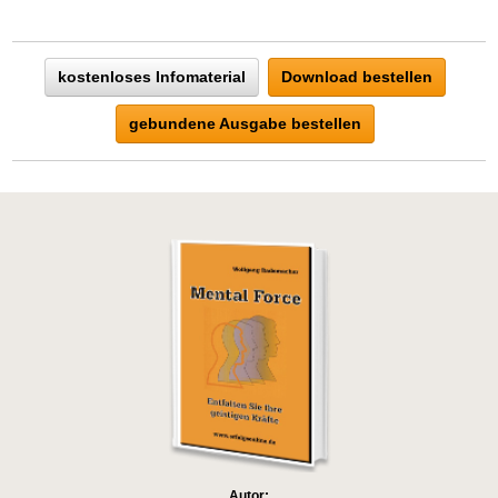
kostenloses Infomaterial
Download bestellen
gebundene Ausgabe bestellen
Autor: