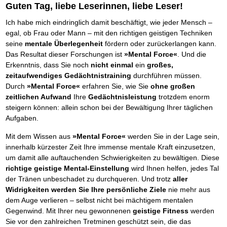
Das richtige Post-Know-How
NEUERSCHEINUNG
Guten Tag, liebe Leserinnen, liebe Leser!
Ihren Zeitgewinn maximieren
GbR-Vertrag mit beschränkter Haftung
BRANDNEU
Ich habe mich eindringlich damit beschäftigt, wie jeder Mensch –
GbR als Einzelperson gründen
egal, ob Frau oder Mann – mit den richtigen geistigen Techniken
seine
mentale Überlegenheit
fördern oder zurückerlangen kann.
Das Resultat dieser Forschungen ist
»Mental Force«
. Und die
Erkenntnis, dass Sie noch
nicht einmal
ein
großes,
zeitaufwendiges Gedächtnistraining
durchführen müssen.
Durch
»Mental Force«
erfahren Sie, wie Sie
ohne großen
zeitlichen Aufwand
Ihre
Gedächtnisleistung
trotzdem enorm
steigern können: allein schon bei der Bewältigung Ihrer täglichen
Aufgaben.
Mit dem Wissen aus
»Mental Force«
werden Sie in der Lage sein,
innerhalb kürzester Zeit Ihre immense mentale Kraft einzusetzen,
um damit alle auftauchenden Schwierigkeiten zu bewältigen. Diese
richtige geistige Mental-Einstellung
wird Ihnen helfen, jedes Tal
der Tränen unbeschadet zu durchqueren. Und trotz
aller
Widrigkeiten werden Sie Ihre persönliche Ziele
nie mehr aus
dem Auge verlieren – selbst nicht bei mächtigem mentalen
Gegenwind. Mit Ihrer neu gewonnenen
geistige Fitness
werden
Sie vor den zahlreichen Tretminen geschützt sein, die das