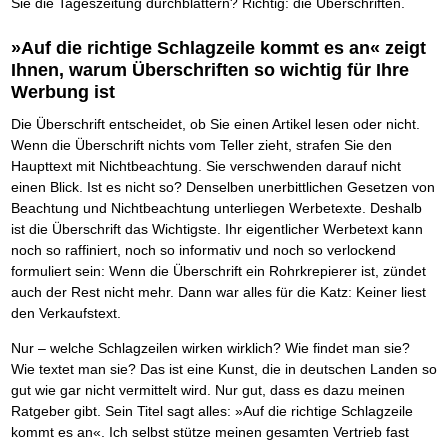
Das richtige Post-Know-How
Sie die Tageszeitung durchblättern? Richtig: die Überschriften.
NEUERSCHEINUNG
Ihren Zeitgewinn maximieren
GbR-Vertrag mit beschränkter Haftung
BRANDNEU
»Auf die richtige Schlagzeile kommt es an« zeigt
GbR als Einzelperson gründen
Ihnen, warum Überschriften so wichtig für Ihre
Werbung ist
Die Überschrift entscheidet, ob Sie einen Artikel lesen oder nicht.
Wenn die Überschrift nichts vom Teller zieht, strafen Sie den
Haupttext mit Nichtbeachtung. Sie verschwenden darauf nicht
einen Blick. Ist es nicht so? Denselben unerbittlichen Gesetzen von
Beachtung und Nichtbeachtung unterliegen Werbetexte. Deshalb
ist die Überschrift das Wichtigste. Ihr eigentlicher Werbetext kann
noch so raffiniert, noch so informativ und noch so verlockend
formuliert sein: Wenn die Überschrift ein Rohrkrepierer ist, zündet
auch der Rest nicht mehr. Dann war alles für die Katz: Keiner liest
den Verkaufstext.
Nur – welche Schlagzeilen wirken wirklich? Wie findet man sie?
Wie textet man sie? Das ist eine Kunst, die in deutschen Landen so
gut wie gar nicht vermittelt wird. Nur gut, dass es dazu meinen
Ratgeber gibt. Sein Titel sagt alles: »Auf die richtige Schlagzeile
kommt es an«. Ich selbst stütze meinen gesamten Vertrieb fast