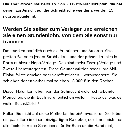
Das richtige Post-Know-How
NEUERSCHEINUNG
Die aber winken meistens ab. Von 20 Buch-Manuskripten, die bei
Ihren Zeitgewinn maximieren
denen zur Ansicht auf die Schreibtische wandern, werden 19
GbR-Vertrag mit beschränkter Haftung
BRANDNEU
rigoros abgelehnt.
GbR als Einzelperson gründen
Werden Sie selber zum Verleger und erreichen
Sie einen Stundenlohn, von dem Sie sonst nur
träumen
Das merken natürlich auch die Autorinnen und Autoren. Also
greifen Sie nach jedem Strohhalm – und der präsentiert sich in
Form dubioser Nepp-Verlage. Das sind meist Zwerg-Verlage und
Zwerg-Literaturagenten. Diese Gauner würden sogar Ihre Aldi-
Einkaufsliste drucken oder veröffentlichen – vorausgesetzt, Sie
schieben denen vorher mal so eben 15.000 € in den Rachen.
Dieser Halunken leben von der Sehnsucht vieler schreibender
Menschen, die ihr Buch veröffentlichen wollen – koste es, was es
wolle. Buchstäblich!
Fallen Sie nicht auf diese Methoden herein! Investieren Sie lieber
ein paar Euro in einen einzigartigen Ratgeber, der Ihnen nicht nur
alle Techniken des Schreibens für Ihr Buch an die Hand gibt,