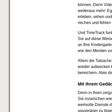
Das richtige Post-Know-How
können. Denn Video
NEUERSCHEINUNG
Ihren Zeitgewinn maximieren
weiteraus mehr: Ega
GbR-Vertrag mit beschränkter
erleben, sehen und 
Haftung
BRANDNEU
riechen und fühlen
GbR als Einzelperson gründen
Und TimeTrack funk
Sie auf diese Weis
an Ihre Kindergart
wie den Meisten vo
Allein die Tatsach
wieder aufwecken k
bereichern. Aber di
Mit Ihrem Gedäc
Denn in Ihren ver
Sie inzwischen wi
wertvolle Dienste d
souveräner zu lösen