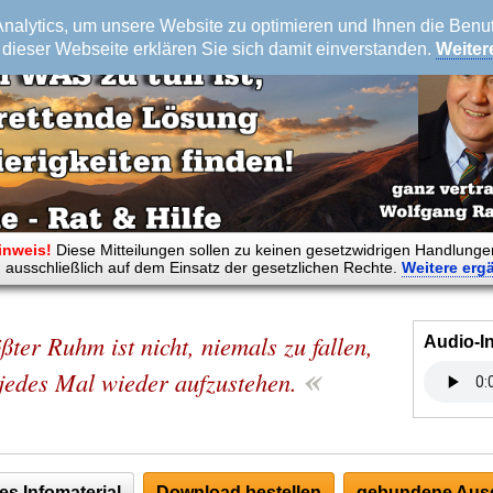
alytics, um unsere Website zu optimieren und Ihnen die Benutz
dieser Webseite erklären Sie sich damit einverstanden.
Weiter
inweis!
Diese Mitteilungen sollen zu keinen gesetzwidrigen Handlunge
 ausschließlich auf dem Einsatz der gesetzlichen Rechte.
Weitere
erg
ßter Ruhm ist nicht, niemals zu fallen,
Audio-I
«
jedes Mal wieder aufzustehen.
es Infomaterial
Download bestellen
gebundene Ausg