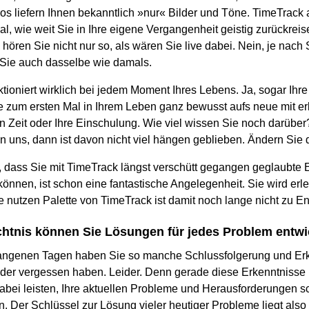
s liefern Ihnen bekanntlich »nur« Bilder und Töne. TimeTrack ab
l, wie weit Sie in Ihre eigene Vergangenheit geistig zurückreis
hören Sie nicht nur so, als wären Sie live dabei. Nein, je nach
 Sie auch dasselbe wie damals.
tioniert wirklich bei jedem Moment Ihres Lebens. Ja, sogar Ihr
e zum ersten Mal in Ihrem Leben ganz bewusst aufs neue mit e
en Zeit oder Ihre Einschulung. Wie viel wissen Sie noch darübe
n uns, dann ist davon nicht viel hängen geblieben. Ändern Sie 
e, dass Sie mit TimeTrack längst verschütt gegangen geglaubte
önnen, ist schon eine fantastische Angelegenheit. Sie wird er
e nutzen Palette von TimeTrack ist damit noch lange nicht zu E
htnis können Sie Lösungen für jedes Problem entwi
gangenen Tagen haben Sie so manche Schlussfolgerung und Erk
eder vergessen haben. Leider. Denn gerade diese Erkenntniss
abei leisten, Ihre aktuellen Probleme und Herausforderungen sc
. Der Schlüssel zur Lösung vieler heutiger Probleme liegt also 