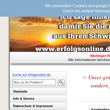
Wir verwenden Cookies und google An
Durch die weitere Nutzung 
Wichtiger H
Alle Informationen beruhen
»
Suche auf erfolgsonline.de:
Unser grö
sondern 
Startseite
Info & Service
Biografie Wolfgang Rademacher
Datenschutz & Impressum
kostenlos