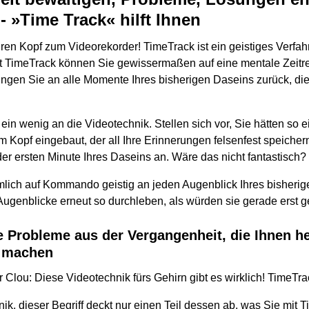
- »Time Track« hilft Ihnen
en Kopf zum Videorekorder! TimeTrack ist ein geistiges Verfahr
it TimeTrack können Sie gewissermaßen auf eine mentale Zeit
ingen Sie an alle Momente Ihres bisherigen Daseins zurück, di
ein wenig an die Videotechnik. Stellen sich vor, Sie hätten so 
 Kopf eingebaut, der all Ihre Erinnerungen felsenfest speicher
er ersten Minute Ihres Daseins an. Wäre das nicht fantastisch?
lich auf Kommando geistig an jeden Augenblick Ihres bisherig
Augenblicke erneut so durchleben, als würden sie gerade erst 
e Probleme aus der Vergangenheit, die Ihnen h
 machen
 Clou: Diese Videotechnik fürs Gehirn gibt es wirklich! TimeTra
k, dieser Begriff deckt nur einen Teil dessen ab, was Sie mit 