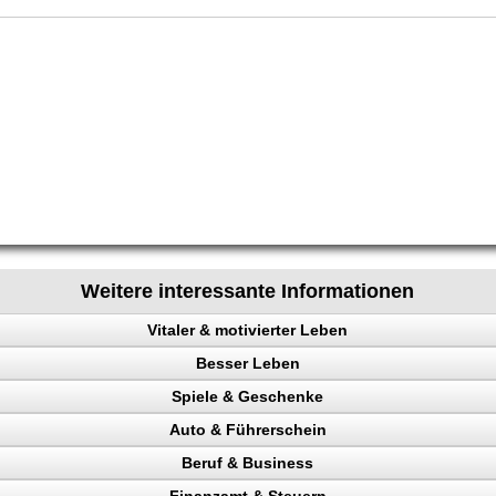
Weitere interessante Informationen
Vitaler & motivierter Leben
Besser Leben
chen steuern
Spiele & Geschenke
e
Auto & Führerschein
ainieren
Beruf & Business
nk
kontrolle