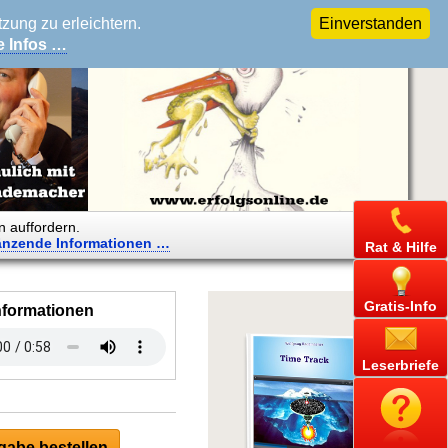
ung zu erleichtern.
Einverstanden
e Infos …
n auffordern.
änzende
Informationen …
Rat & Hilfe
Gratis-Info
nformationen
Leserbriefe
abe bestellen