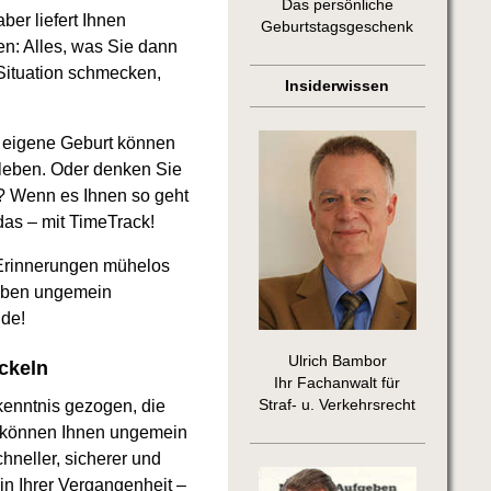
Das persönliche
er liefert Ihnen
Geburtstagsgeschenk
en: Alles, was Sie dann
 Situation schmecken,
Insiderwissen
e eigene Geburt können
rleben. Oder denken Sie
r? Wenn es Ihnen so geht
das – mit TimeTrack!
 Erinnerungen mühelos
leben ungemein
nde!
Ulrich Bambor
ckeln
Ihr Fachanwalt für
enntnis gezogen, die
Straf- u. Verkehrsrecht
e können Ihnen ungemein
hneller, sicherer und
in Ihrer Vergangenheit –