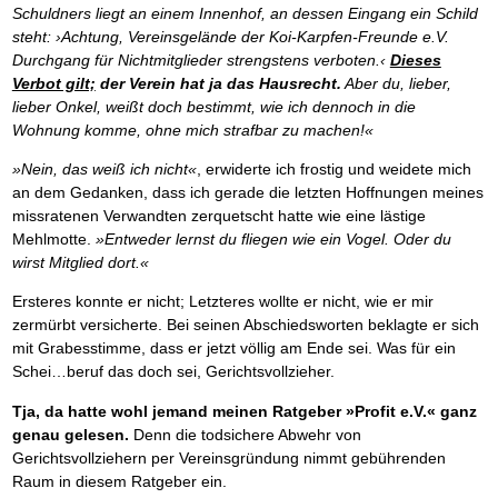
Schuldners liegt an einem Innenhof, an dessen Eingang ein Schild
steht: ›Achtung, Vereinsgelände der Koi-Karpfen-Freunde e.V.
Durchgang für Nichtmitglieder strengstens verboten.‹
Dieses
Verbot gilt;
der Verein hat ja das Hausrecht.
Aber du, lieber,
lieber Onkel, weißt doch bestimmt, wie ich dennoch in die
Wohnung komme, ohne mich strafbar zu machen!«
»Nein, das weiß ich nicht«
, erwiderte ich frostig und weidete mich
an dem Gedanken, dass ich gerade die letzten Hoffnungen meines
missratenen Verwandten zerquetscht hatte wie eine lästige
Mehlmotte.
»Entweder lernst du fliegen wie ein Vogel. Oder du
wirst Mitglied dort.«
Ersteres konnte er nicht; Letzteres wollte er nicht, wie er mir
zermürbt versicherte. Bei seinen Abschiedsworten beklagte er sich
mit Grabesstimme, dass er jetzt völlig am Ende sei. Was für ein
Schei…beruf das doch sei, Gerichtsvollzieher.
Tja, da hatte wohl jemand meinen Ratgeber »Profit e.V.« ganz
genau gelesen.
Denn die todsichere Abwehr von
Gerichtsvollziehern per Vereinsgründung nimmt gebührenden
Raum in diesem Ratgeber ein.