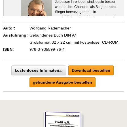
Je besser Ihre Ideen sind, desto besser
werden Ihre Chancen, als Siegerin oder
Sieger hervorzugehen – in
geschäftlicher Hinsicht ebenso wie auf
beruflichem oder privatem Gebiet. Denn
eins ist todsicher:
Autor:
Wolfgang Rademacher
Zeigen Sie mit der Maus hierhin, um
Ausführung:
Gebundenes Buch DIN A4
den Text vollständig anzuzeigen …
Großformat 32 x 22 cm, mit kostenloser CD-ROM
ISBN:
978-3-935599-76-4
kostenloses Infomaterial
Download bestellen
gebundene Ausgabe bestellen