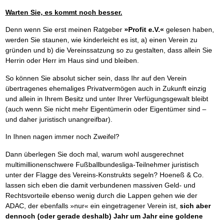
Warten Sie, es kommt noch besser.
Denn wenn Sie erst meinen Ratgeber
»Profit e.V.«
gelesen haben,
werden Sie staunen, wie kinderleicht es ist, a) einen Verein zu
gründen und b) die Vereinssatzung so zu gestalten, dass allein Sie
Herrin oder Herr im Haus sind und bleiben.
So können Sie absolut sicher sein, dass Ihr auf den Verein
übertragenes ehemaliges Privatvermögen auch in Zukunft einzig
und allein in Ihrem Besitz und unter Ihrer Verfügungsgewalt bleibt
(auch wenn Sie nicht mehr Eigentümerin oder Eigentümer sind –
und daher juristisch unangreifbar).
In Ihnen nagen immer noch Zweifel?
Dann überlegen Sie doch mal, warum wohl ausgerechnet
multimillionenschwere Fußballbundesliga-Teilnehmer juristisch
unter der Flagge des Vereins-Konstrukts segeln? Hoeneß & Co.
lassen sich eben die damit verbundenen massiven Geld- und
Rechtsvorteile ebenso wenig durch die Lappen gehen wie der
ADAC, der ebenfalls »nur« ein eingetragener Verein ist,
sich aber
dennoch (oder gerade deshalb) Jahr um Jahr eine goldene