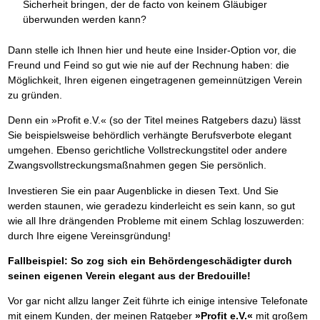
Das richtige Post-Know-How
NEUERSCHEINUNG
Sicherheit bringen, der de facto von keinem Gläubiger
Ihren Zeitgewinn maximieren
überwunden werden kann?
GbR-Vertrag mit beschränkter Haftung
BRANDNEU
GbR als Einzelperson gründen
Dann stelle ich Ihnen hier und heute eine Insider-Option vor, die
Freund und Feind so gut wie nie auf der Rechnung haben: die
Möglichkeit, Ihren eigenen eingetragenen gemeinnützigen Verein
zu gründen.
Denn ein »Profit e.V.« (so der Titel meines Ratgebers dazu) lässt
Sie beispielsweise behördlich verhängte Berufsverbote elegant
umgehen. Ebenso gerichtliche Vollstreckungstitel oder andere
Zwangsvollstreckungsmaßnahmen gegen Sie persönlich.
Investieren Sie ein paar Augenblicke in diesen Text. Und Sie
werden staunen, wie geradezu kinderleicht es sein kann, so gut
wie all Ihre drängenden Probleme mit einem Schlag loszuwerden:
durch Ihre eigene Vereinsgründung!
Fallbeispiel: So zog sich ein Behördengeschädigter durch
seinen eigenen Verein elegant aus der Bredouille!
Vor gar nicht allzu langer Zeit führte ich einige intensive Telefonate
mit einem Kunden, der meinen Ratgeber
»Profit e.V.«
mit großem