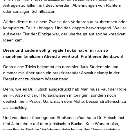
Anträgen zu füllen, mit Beschwerden, Ablehnungen von Richtern
oder sonstigen Schriftsätzen.
All das diente nur einem Zweck: das Verfahren auszubremsen oder
komplett zu Fall zu bringen. Und das klappte hervorragend. Weil er
auf weiter Flur der Einzige war, der überhaupt auf solche kreativen
Ideen kam.
Diese und andere völlig legale Tricks hat er mir an so
manchem familiären Abend anvertraut. Profitieren Sie davo
n!
Denn diese Tricks bekommt ein normaler Jura-Student nie und
nimmer mit. Aber auch ein praktizierender Anwalt gelangt in der
Regel nicht zu diesem Wissenstand.
Denn, wie es Dr. Hütsch ausgedrückt hat: Man muss »auf der Rolle
sein«. Also nicht nur Hörsaalwissen mitbringen, sondern noch
deutlich mehr Praxis. Ganz nach dem Motto: besser straßenschlau
als schulklug.
Und von dieser überlegenen Straßenschläue hatte Dr. Hütsch fast
fünf Jahrzehnte auf dem juristischen Buckel. Kein Wunder also,
dass ihm in Sachen Verfahrenstricks keiner das Wasser reichen