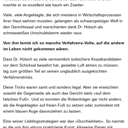
machte er so exzellent wie kaum ein Zweiter.
Viele, viele Angeklagte, die sich meistens in Wirtschaftsprozessen
ihrer Haut wehren mussten, gelangten als schwarzpelziger Wolf in
den Gerichtssaal und marschierten dank Dr. Hütsch als
schneeweißes Unschuldslamm wieder raus.
Von ihm lernte ich so manche Verfahrens-Volte, auf die andere
im Leben nicht gekommen wären.
Dass Dr. Hütsch so viele vermeintlich todsichere Knastkandidaten
vor dem Schicksal bewahrt hat, gesiebte Luft atmen zu müssen,
lag zum größten Teil an seinen unglaublich ausgekochten
Verfahrenstricks.
Diese Tricks waren samt und sonders legal. Aber sie erwischten
sowohl die Gegenseite als auch das Gericht stets »auf dem
falschen Fuß«. Und so konnten die Robenträger gar nicht anders,
als die Angeklagten auf freien Fuß zu setzen oder zumindest mit
einem blauen Auge davonziehen zu lassen.
Eine seiner Lieblingsstrategien war das »Durchwirbeln«. So nannte
er die von ihm virtuos praktizierte Kunst, kiloweise Papier mit