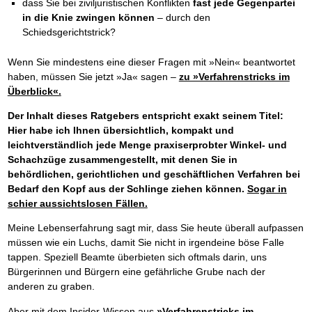
dass Sie bei ziviljuristischen Konflikten
fast jede Gegenpartei
in die Knie zwingen können
– durch den
Schiedsgerichtstrick?
Wenn Sie mindestens eine dieser Fragen mit »Nein« beantwortet
haben, müssen Sie jetzt »Ja« sagen –
zu »Verfahrenstricks im
Überblick«.
Der Inhalt dieses Ratgebers entspricht exakt seinem Titel:
Hier habe ich Ihnen übersichtlich, kompakt und
leichtverständlich jede Menge praxiserprobter Winkel- und
Schachzüge zusammengestellt, mit denen Sie in
behördlichen, gerichtlichen und geschäftlichen Verfahren bei
Bedarf den Kopf aus der Schlinge ziehen können.
Sogar in
schier aussichtslosen Fällen.
Meine Lebenserfahrung sagt mir, dass Sie heute überall aufpassen
müssen wie ein Luchs, damit Sie nicht in irgendeine böse Falle
tappen. Speziell Beamte überbieten sich oftmals darin, uns
Bürgerinnen und Bürgern eine gefährliche Grube nach der
anderen zu graben.
Aber mit dem Insider-Wissen aus
»Verfahrenstricks im