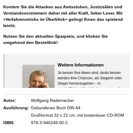
Kontern Sie die Attacken aus Amtsstuben, Justizsälen und
Vorstandsvorzimmern daher mit aller Kraft, lieber Leser. Mit
»Verfahrenstricks im Überblick« gelingt Ihnen das spielend
leicht.
Nutzen Sie den aktuellen Sparpreis, und klicken Sie
umgehend den Bestelllink!
Weitere Informationen
Je besser Ihre Ideen sind, desto besser
werden Ihre Chancen, als Siegerin oder
Sieger hervorzugehen – in
geschäftlicher Hinsicht ebenso wie auf
beruflichem oder privatem Gebiet. Denn
eins ist todsicher:
Autor:
Wolfgang Rademacher
Zeigen Sie mit der Maus hierhin, um
Ausführung:
Gebundenes Buch DIN A4
den Text vollständig anzuzeigen …
Großformat 32 x 22 cm, mit kostenloser CD-ROM
ISBN:
978-3-946248-00-2