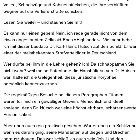
Das richtige Post-Know-How
NEUERSCHEINUNG
Volten, Schachzüge und Kabinettstückchen, die Ihre verblüfften
Ihren Zeitgewinn maximieren
Gegner auf die Verliererstraße schicken.
GbR-Vertrag mit beschränkter Haftung
BRANDNEU
GbR als Einzelperson gründen
Lesen Sie weiter – und staunen Sie mit!
Es kann nur einen geben! Nein, ich rede gerade nicht von dem
etwas angestaubten Zelluloid-Epos »Highlander«. Vielmehr hebe
ich mit dieser Laudatio Dr. Karl-Heinz Hütsch auf den Schild. Er war
einer der meistbekannten Strafverteidiger in Deutschland.
Wer durfte bei ihm in die Lehre gehen? Ich! Da schnappatmen Sie,
nicht wahr? weil meine Patentante die Haushälterin von Dr. Hütsch
war, hatte ich die Gelegenheit, diese juristische Koryphäe
persönlich kennenzulernen.
Die regelmäßigen Besuche bei diesem Paragraphen-Titanen
waren für mich ein gewaltiger Gewinn. Menschlich und ideell
sowieso, denn Dr. Hütsch war eine höchst ehrbare, schätzenswerte
Persönlichkeit.
Aber eben auch rein praktisch gesehen. War er doch ein Schlitzohr,
wenn es darum ging, seine Mandanten auf Biegen und Brechen
herauszuhauen. Das war schließlich auch sein Job. Und den