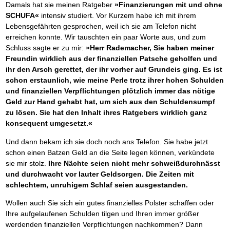
Damals hat sie meinen Ratgeber
»Finanzierungen mit und ohne
SCHUFA«
intensiv studiert. Vor Kurzem habe ich mit ihrem
Lebensgefährten gesprochen, weil ich sie am Telefon nicht
erreichen konnte. Wir tauschten ein paar Worte aus, und zum
Schluss sagte er zu mir:
»Herr Rademacher, Sie haben meiner
Freundin wirklich aus der finanziellen Patsche geholfen und
ihr den Arsch gerettet, der ihr vorher auf Grundeis ging. Es ist
schon erstaunlich, wie meine Perle trotz ihrer hohen Schulden
und finanziellen Verpflichtungen plötzlich immer das nötige
Geld zur Hand gehabt hat, um sich aus den Schuldensumpf
zu lösen. Sie hat den Inhalt ihres Ratgebers wirklich ganz
konsequent umgesetzt.«
Und dann bekam ich sie doch noch ans Telefon. Sie habe jetzt
schon einen Batzen Geld an die Seite legen können, verkündete
sie mir stolz.
Ihre Nächte seien nicht mehr schweißdurchnässt
und durchwacht vor lauter Geldsorgen. Die Zeiten mit
schlechtem, unruhigem Schlaf seien ausgestanden.
Wollen auch Sie sich ein gutes finanzielles Polster schaffen oder
Ihre aufgelaufenen Schulden tilgen und Ihren immer größer
werdenden finanziellen Verpflichtungen nachkommen? Dann