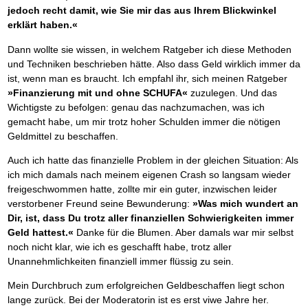
Das richtige Post-Know-How
NEUERSCHEINUNG
jedoch recht damit, wie Sie mir das aus Ihrem Blickwinkel
Ihren Zeitgewinn maximieren
erklärt haben.«
GbR-Vertrag mit beschränkter Haftung
BRANDNEU
GbR als Einzelperson gründen
Dann wollte sie wissen, in welchem Ratgeber ich diese Methoden
und Techniken beschrieben hätte. Also dass Geld wirklich immer da
ist, wenn man es braucht. Ich empfahl ihr, sich meinen Ratgeber
»Finanzierung mit und ohne SCHUFA«
zuzulegen. Und das
Wichtigste zu befolgen: genau das nachzumachen, was ich
gemacht habe, um mir trotz hoher Schulden immer die nötigen
Geldmittel zu beschaffen.
Auch ich hatte das finanzielle Problem in der gleichen Situation: Als
ich mich damals nach meinem eigenen Crash so langsam wieder
freigeschwommen hatte, zollte mir ein guter, inzwischen leider
verstorbener Freund seine Bewunderung:
»Was mich wundert an
Dir, ist, dass Du trotz aller finanziellen Schwierigkeiten immer
Geld hattest.«
Danke für die Blumen. Aber damals war mir selbst
noch nicht klar, wie ich es geschafft habe, trotz aller
Unannehmlichkeiten finanziell immer flüssig zu sein.
Mein Durchbruch zum erfolgreichen Geldbeschaffen liegt schon
lange zurück. Bei der Moderatorin ist es erst viwe Jahre her.