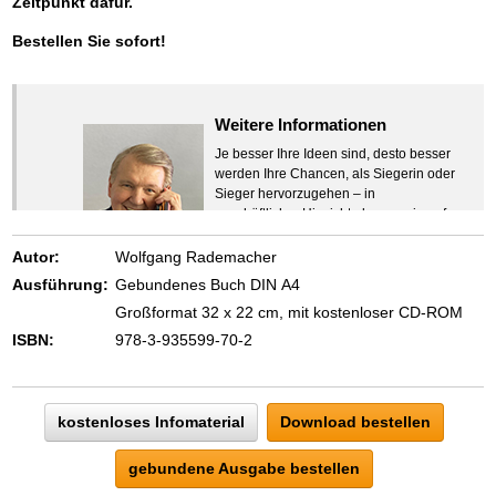
Zeitpunkt dafür.
Bestellen Sie sofort!
Weitere Informationen
Je besser Ihre Ideen sind, desto besser
werden Ihre Chancen, als Siegerin oder
Sieger hervorzugehen – in
geschäftlicher Hinsicht ebenso wie auf
beruflichem oder privatem Gebiet. Denn
eins ist todsicher:
Autor:
Wolfgang Rademacher
Zeigen Sie mit der Maus hierhin, um
Ausführung:
Gebundenes Buch DIN A4
den Text vollständig anzuzeigen …
Großformat 32 x 22 cm, mit kostenloser CD-ROM
ISBN:
978-3-935599-70-2
kostenloses Infomaterial
Download bestellen
gebundene Ausgabe bestellen