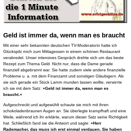
Platzieren Sie sich bei Google ganz oben
Frei Fahrt ohne Punkte
Vermögenssicherung durch GbR-Vertrag
Mental Force
NEU
Die Macht des Schuldners (Hörbuch)
TIPP
Kaufe doch Deine Schulden
Schutzwall für Hab und Gut
BRANDNEU
Entfalten Sie Ihre geistigen Kräfte
Jetzt neu für Unterwegs
Die geniale Lösung zum schnellen Schuldenabbau
GbR-Vertrag mit beschränkter Haftung
Mental Force - Hörbuch
BESTSELLER
Der Schuldenkalkulator
NEU
Die Macht des Schuldners
GbR als Einzelperson gründen
TIPP
Geistigen Kräfte, die unter die Haut gehen
Weg mit Ihren Schulden - per Mausklick
Der Weg zur finanziellen Freiheit
Sich rechtlich einrichten
Nutze Deine geistigen Waffen
BRANDNEU
Mach Pleite und starte durch
TIPP
Federleicht lebendig schreiben
Schützen Sie sich
SCHREIB-TIPP
Das Kapital Ihrer geistigen Möglichkeiten
Der sichere Weg aus der wirtschaftlichen Pleite
Geld ist immer da, wenn man es braucht
Ohne Probleme clever Texten und Schreiben
Stiftung gründen und profitabel vermarkten
Schlüssel des Erfolgs
BRANDNEU
Vermögenssicherung durch GbR-Vertrag
NEU
Die Macht des Telefax
Gründen Sie Ihre Stiftung
NEU
Methoden der Lebenstechnik
Schutzwall für Hab und Gut
Mit einer sehr bekannten deutschen TV-Moderatorin hatte ich
Zeit & Kommunikationsgewinn
Hilf Dir selbst, hilft Dir Gott
Schach dem Gerichtsvollzieher
TIPP
Glückspilz mich zum Mittagessen in einem schönen Restaurant
Mittel gegen Titel
EMPFEHLUNG
Immer den Geist zum TUN begeistern
Gerichtsvollziehervorschriften nutzen
verabredet. Unser intensives Gespräch drehte sich um das beste
Sichern Sie Einkommen und Vermögenswerte 100%-tig ab
Die Feuerkraft
Weiße Weste durch Umzug
TIPP
TIPP
Rezept zum Thema Geld. Nicht nur, dass die Dame gerade
Bekannt wie ein bunter Hund im Internet
INTERNET-TIPP
Holen Sie Erfolg in Ihr Leben
Das Meldesystem clever nutzen
finanziell abgebrannt war. Sie hatte zudem viele andere finanzielle
schnell im Internet bekannt werden und damit viel Geld verdienen
Mit System zum Erfolg
Die Betablocker Insolvenz
GEHEIMTIPP
NEU
Probleme u. a. mit dem Finanzamt und sonstigen Gläubigern. Als
Schreib Dich reich
SCHREIB VERTRIEBS TIPP
Starten Sie endlich durch
Insolvenzantrag abwehren
sie sich gerade ein Stück Lamm munden lassen wollte, verwirrte
Vom Gedanken zum Bestseller
Finanzielle Freiheit trotz Insolvenz
TIPP
ich sie mit dem Satz:
»Geld ist immer da, wenn man es
80% Ihrer Einnahmen behalten
braucht.«
Wie man mit Pfändungen umgeht
BRANDNEU
Bestens informiert sein
Aufgeschreckt und aufgewühlt schaute sie mich mit ihren
TV-Lehrgang: Wie man mit Pfändungen umgeht
EMPFEHLUNG
schokoladenbraunen Augen an. Sie überlegte krampfhaft und eine
Schnell und kompakt
Weile, während ich ihr erklärte, warum dieser Satz seine Richtigkeit
Schach der SCHUFA
FRISCH EINGETROFFEN
hat. Schließlich fand sie die Antwort und sagte:
»Herr
Schnell eine saubere SCHUFA
Rademacher, das muss ich erst einmal verdauen. Sie haben