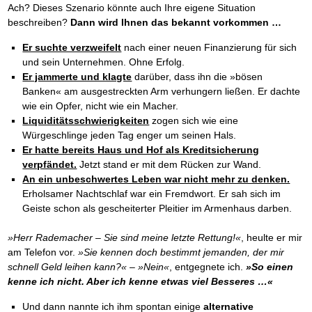
Ach? Dieses Szenario könnte auch Ihre eigene Situation
beschreiben?
Dann wird Ihnen das bekannt vorkommen …
Er suchte verzweifelt
nach einer neuen Finanzierung für sich
und sein Unternehmen. Ohne Erfolg.
Er jammerte und klagte
darüber, dass ihn die »bösen
Banken« am ausgestreckten Arm verhungern ließen. Er dachte
wie ein Opfer, nicht wie ein Macher.
Liquiditätsschwierigkeiten
zogen sich wie eine
Würgeschlinge jeden Tag enger um seinen Hals.
Er hatte bereits Haus und Hof als Kreditsicherung
verpfändet.
Jetzt stand er mit dem Rücken zur Wand.
An ein unbeschwertes Leben war nicht mehr zu denken.
Erholsamer Nachtschlaf war ein Fremdwort. Er sah sich im
Geiste schon als gescheiterter Pleitier im Armenhaus darben.
»Herr Rademacher – Sie sind meine letzte Rettung!«
, heulte er mir
am Telefon vor.
»Sie kennen doch bestimmt jemanden, der mir
schnell Geld leihen kann?«
–
»Nein«
, entgegnete ich.
»So einen
kenne ich nicht. Aber ich kenne etwas viel Besseres …«
Und dann nannte ich ihm spontan einige
alternative