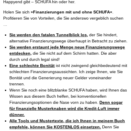
Happyend gibt – SCHUFA hin oder her.
Holen Sie sich
»Finanzierungen mit und ohne SCHUFA«
.
Profitieren Sie von Vorteilen, die Sie anderswo vergeblich suchen
…
Sie werden den fatalen Tunnelblick los,
der Sie hindert,
alternative Finanzierungswege überhaupt in Betracht zu ziehen.
Sie werden erstaunt jede Menge neue Finanzierungswege
entdecken,
die Sie nicht auf dem Schirm hatten. Die aber
durch und durch legal sind!
Eine schlechte Bonität
ist nicht zwingend gleichbedeutend mit
schlechten Finanzierungsaussichten. Ich zeige Ihnen, wie Sie
Bonität und die Generierung neuer Gelder voneinander
trennen.
Wenn Sie noch eine blitzblanke SCHUFA haben, wird Ihnen das
Wissen aus diesem Buch helfen, bei konventionellen
Finanzierungsoptionen die Nase vorn zu haben.
Denn sogar
für finanzielle Musterknaben wird die Kredit-Luft immer
dünner.
Alle Tools und Mustertexte, die ich Ihnen in meinem Buch
empfehle, können Sie KOSTENLOS einsetzen.
Denn Sie