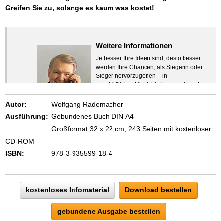
Greifen Sie zu, solange es kaum was kostet!
Weitere Informationen
Je besser Ihre Ideen sind, desto besser
werden Ihre Chancen, als Siegerin oder
Sieger hervorzugehen – in
geschäftlicher Hinsicht ebenso wie auf
beruflichem oder privatem Gebiet. Denn
eins ist todsicher:
Autor:
Wolfgang Rademacher
Zeigen Sie mit der Maus hierhin, um
Ausführung:
Gebundenes Buch DIN A4
den Text vollständig anzuzeigen …
Großformat 32 x 22 cm, 243 Seiten mit kostenloser
CD-ROM
ISBN:
978-3-935599-18-4
kostenloses Infomaterial
Download bestellen
gebundene Ausgabe bestellen