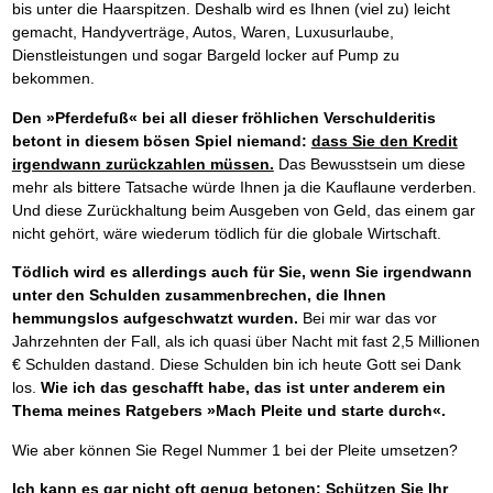
bis unter die Haarspitzen. Deshalb wird es Ihnen (viel zu) leicht
gemacht, Handyverträge, Autos, Waren, Luxusurlaube,
Dienstleistungen und sogar Bargeld locker auf Pump zu
bekommen.
Den »Pferdefuß« bei all dieser fröhlichen Verschulderitis
betont in diesem bösen Spiel niemand:
dass Sie den Kredit
irgendwann zurückzahlen müssen.
Das Bewusstsein um diese
mehr als bittere Tatsache würde Ihnen ja die Kauflaune verderben.
Und diese Zurückhaltung beim Ausgeben von Geld, das einem gar
nicht gehört, wäre wiederum tödlich für die globale Wirtschaft.
Tödlich wird es allerdings auch für Sie, wenn Sie irgendwann
unter den Schulden zusammenbrechen, die Ihnen
hemmungslos aufgeschwatzt wurden.
Bei mir war das vor
Jahrzehnten der Fall, als ich quasi über Nacht mit fast 2,5 Millionen
€ Schulden dastand. Diese Schulden bin ich heute Gott sei Dank
los.
Wie ich das geschafft habe, das ist unter anderem ein
Thema meines Ratgebers »Mach Pleite und starte durch«.
Wie aber können Sie Regel Nummer 1 bei der Pleite umsetzen?
Ich kann es gar nicht oft genug betonen:
Schützen Sie Ihr