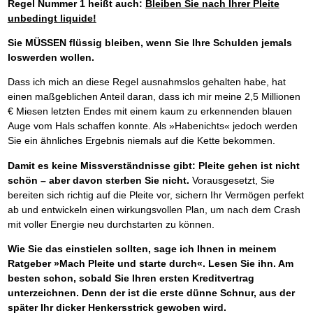
Regel Nummer 1 heißt auch:
Bleiben Sie nach Ihrer Pleite
unbedingt liquide!
Sie MÜSSEN flüssig bleiben, wenn Sie Ihre Schulden jemals
loswerden wollen.
Dass ich mich an diese Regel ausnahmslos gehalten habe, hat
einen maßgeblichen Anteil daran, dass ich mir meine 2,5 Millionen
€ Miesen letzten Endes mit einem kaum zu erkennenden blauen
Auge vom Hals schaffen konnte. Als »Habenichts« jedoch werden
Sie ein ähnliches Ergebnis niemals auf die Kette bekommen.
Damit es keine Missverständnisse gibt: Pleite gehen ist nicht
schön – aber davon sterben Sie nicht.
Vorausgesetzt, Sie
bereiten sich richtig auf die Pleite vor, sichern Ihr Vermögen perfekt
ab und entwickeln einen wirkungsvollen Plan, um nach dem Crash
mit voller Energie neu durchstarten zu können.
Wie Sie das einstielen sollten, sage ich Ihnen in meinem
Ratgeber »Mach Pleite und starte durch«. Lesen Sie ihn. Am
besten schon, sobald Sie Ihren ersten Kreditvertrag
unterzeichnen. Denn der ist die erste dünne Schnur, aus der
später Ihr dicker Henkersstrick gewoben wird.