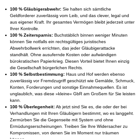
100 % Gläubigerabwehr:
Sie halten sich sämtliche
Geldforderer zuverlässig vom Leib, und das clever, legal und
aus eigener Kraft. Ihr gesamtes Vermögen bleibt jederzeit unter
Ihrer Kontrolle.
100 % Zeitersparnis:
Buchstäblich binnen weniger Minuten
können Sie notfalls ein rechtsgültiges juristisches
Abwehrbollwerk errichten, das jeder Gläubigerattacke
standhält. Ohne ausufernde Kosten oder aufwändigen
bürokratischen Papierkrieg. Diesen Vorteil bietet Ihnen einzig
die Gesellschaft bürgerlichen Rechts.
100 % Selbstbestimmung:
Haus und Hof werden ebenso
zuverlässig vor Fremdzugriff geschützt wie Gemälde, Schmuck,
Konten, Forderungen und sonstige Einnahmequellen. Es ist
unglaublich, was diese »kleine« GbR am Großem für Sie leisten
kann.
100 % Überlegenheit:
Ab jetzt sind Sie es, die oder der bei
Verhandlungen mit Ihren Gläubigern bestimmt, wo es langgeht.
Zermürben Sie die Gegenseite mit System und ohne
Ermüdungserscheinungen. Treiben Sie Ihre Widersacher zu
Kompromissen, von denen Sie im Moment nur träumen