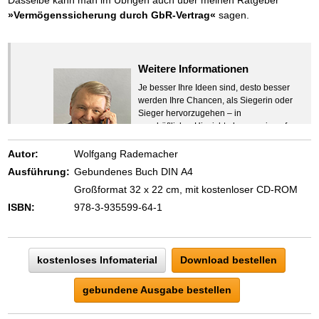
»Vermögenssicherung durch GbR-Vertrag«
sagen.
Weitere Informationen
Je besser Ihre Ideen sind, desto besser
werden Ihre Chancen, als Siegerin oder
Sieger hervorzugehen – in
geschäftlicher Hinsicht ebenso wie auf
beruflichem oder privatem Gebiet. Denn
eins ist todsicher:
Autor:
Wolfgang Rademacher
Zeigen Sie mit der Maus hierhin, um
Ausführung:
Gebundenes Buch DIN A4
den Text vollständig anzuzeigen …
Großformat 32 x 22 cm, mit kostenloser CD-ROM
ISBN:
978-3-935599-64-1
kostenloses Infomaterial
Download bestellen
gebundene Ausgabe bestellen