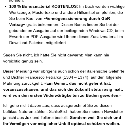
können.
100 % Bonusmaterial KOSTENLOS:
Im Buch werden wichtige
Werkzeuge, Mustertexte und andere Hilfsmittel empfohlen, die
Sie beim Kauf von
»Vermögenssicherung durch GbR-
Vertrag«
gratis bekommen. Diesen Bonus finden Sie bei der
gebundenen Ausgabe auf der beiliegenden Windows-CD; beim
Erwerb der PDF-Ausgabe wird Ihnen dieses Zusatzmaterial im
Download-Paketset mitgeliefert.
Sagen Sie nicht, ich hätte Sie nicht gewarnt: Man kann nie
vorsichtig genug sein.
Dieser Meinung war übrigens auch schon der italienische Gelehrte
und Dichter Francesco Petrarca (1304 – 1374), auf den folgende
Mahnung zurückgeht:
»Ein Gemüt, das nicht gelernt hat,
vorauszuschauen, und das sich die Zukunft stets rosig malt,
wird von den ersten Widerwärtigkeiten zu Boden geworfen.«
Ich gehe nicht davon aus, dass ausgerechnet Sie zu diesen
Luftikus-Naturen zählen. Schließlich haben Sie meinen Newsletter
ja nicht aus Jux und Tollerei bestellt.
Sondern weil Sie sich und
Ihr Vermögen vor möglicher Unbill optimal schützen wollen.