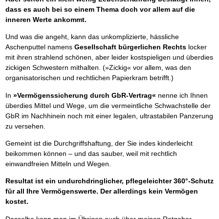
dass es auch bei so einem Thema doch vor allem auf die
inneren Werte ankommt.
Und was die angeht, kann das unkomplizierte, hässliche
Aschenputtel namens
Gesellschaft bürgerlichen Rechts
locker
mit ihren strahlend schönen, aber leider kostspieligen und überdies
zickigen Schwestern mithalten. (»Zickig« vor allem, was den
organisatorischen und rechtlichen Papierkram betrifft.)
In
»Vermögenssicherung durch GbR-Vertrag«
nenne ich Ihnen
überdies Mittel und Wege, um die vermeintliche Schwachstelle der
GbR im Nachhinein noch mit einer legalen, ultrastabilen Panzerung
zu versehen.
Gemeint ist die Durchgriffshaftung, der Sie indes kinderleicht
beikommen können – und das sauber, weil mit rechtlich
einwandfreien Mitteln und Wegen.
Resultat ist ein undurchdringlicher, pflegeleichter 360°-Schutz
für all Ihre Vermögenswerte. Der allerdings kein Vermögen
kostet.
Dasselbe kann man im Übrigen auch über meinen Ratgeber