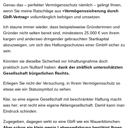
Genau das – perfekter Vermögensschutz nämlich – gelingt Ihnen,
wenn Sie meine Ratschläge aus
»Vermögenssicherung durch
GbR-Vertrag«
vollumfänglich befolgen und umsetzen.
Ich staune immer wieder, dass beispielsweise Gründerinnen und
Gründer nicht selten bereit sind, mindestens 25.000 € von ihrem
kargen und anderswo dringender gebrauchten Startkapital
abzuzweigen, um sich des Haftungsschutzes einer GmbH sicher zu
sein.
Könnten sie dieselbe Sicherheit vor Inhaftungnahme doch
praktisch zum Nulltarif haben:
dank der sträflich unterschätzten
Gesellschaft bürgerlichen Rechts.
Erliegen Sie nicht der Versuchung, in Ihrem Vermögensschutz so
etwas wie ein Statussymbol zu sehen.
Klar, so eine eigene Gesellschaft mit beschränkter Haftung macht
was her; erst recht eine eigene Aktiengesellschaft. Damit kann man
Eindruck schinden.
Zugegeben, dagegen wirkt so eine GbR wie ein Mauerblümchen.
Aber schon ein klein wenig Lebenserfahrung bestätigt Ihnen,