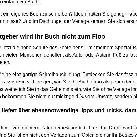
 einfach ein Buch!
 ein eigenes Buch zu schreiben? Ideen hätten Sie genug – abe
ntnisse? Und im Dschungel der Verlage kennen Sie sich erst r
tgeber wird Ihr Buch nicht zum Flop
jetzt die hohe Schule des Schreibens – mit meinem Spezial-R
on vielen Menschen geholfen, als Autor oder Autorin Fuß zu fas
elen.
f eine einzigartige Schreibausbildung. Entdecken Sie das faszin
t. Lassen Sie sich zeigen, wie Sie Ihr Buch dann als gebunden
es weihe ich Sie in das Geheimnis ein, wie Sie ohne Verlage Ih
 bekommen Sie nicht nur mickrige 4 % vom Umsatz, sondern bi
 liefert überlebensnotwendigeTipps und Tricks, damit
lfen – von meinem Ratgeber »Schreib dich reich«. Damit wird Ih
Und Sie fallen nicht den Verlagen zum Opfer, die nur Ihr Bestes w