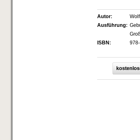
Das richtige Post-Know-How
NEUERSCHEINUNG
Ihren Zeitgewinn maximieren
Autor:
Wol
GbR-Vertrag mit beschränkter
Ausführung:
Geb
Haftung
BRANDNEU
GbR als Einzelperson gründen
Groß
ISBN:
978-
kostenlos