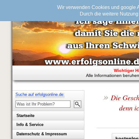
Wir verwenden Cookies und google An
Durch die weitere Nutzung 
Wichtiger H
Alle Informationen beruhen
»
Suche auf erfolgsonline.de:
Die Gesch
denn ic
Startseite
Info & Service
Biografie Wolfgang Rademacher
Datenschutz & Impressum
kostenlos