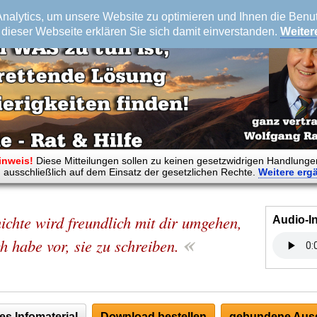
alytics, um unsere Website zu optimieren und Ihnen die Benutz
dieser Webseite erklären Sie sich damit einverstanden.
Weiter
inweis!
Diese Mitteilungen sollen zu keinen gesetzwidrigen Handlunge
 ausschließlich auf dem Einsatz der gesetzlichen Rechte.
Weitere
erg
ichte wird freundlich mit dir umgehen,
Audio-I
«
h habe vor, sie zu schreiben.
es Infomaterial
Download bestellen
gebundene Ausg