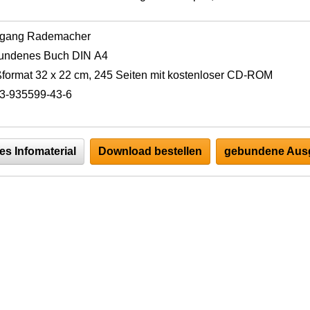
fgang Rademacher
undenes Buch DIN A4
format 32 x 22 cm, 245 Seiten mit kostenloser CD-ROM
3-935599-43-6
es Infomaterial
Download bestellen
gebundene Ausg