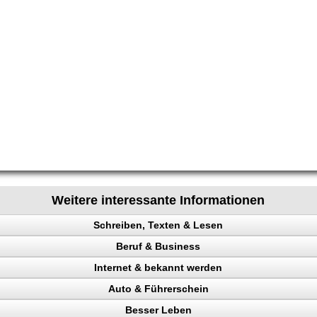
Weitere interessante Informationen
Schreiben, Texten & Lesen
Beruf & Business
heit
Internet & bekannt werden
io
el Content
Auto & Führerschein
en
ng machen
 Rechtsanwalt
Besser Leben
ng
en
ing erhöhen
kontrolle