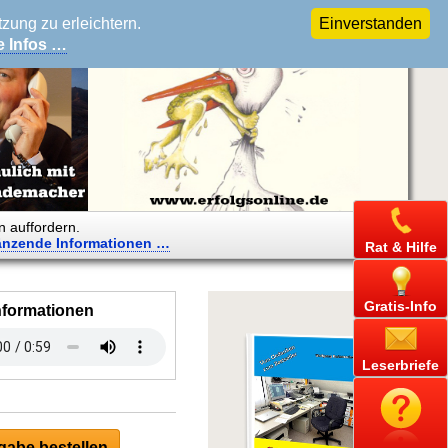
ung zu erleichtern.
Einverstanden
e Infos …
n auffordern.
änzende
Informationen …
Rat & Hilfe
Gratis-Info
nformationen
Leserbriefe
abe bestellen