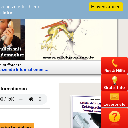
ung zu erleichtern.
Einverstanden
e Infos …
n auffordern.
änzende
Informationen …
Rat & Hilfe
Gratis-Info
nformationen
Leserbriefe
abe bestellen