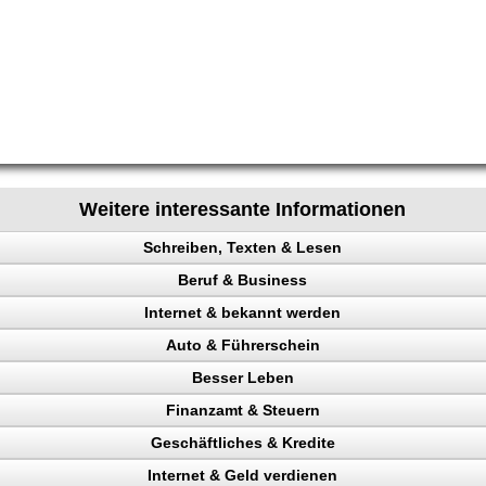
Weitere interessante Informationen
Schreiben, Texten & Lesen
Beruf & Business
heit
Internet & bekannt werden
io
el Content
Auto & Führerschein
en
ng machen
 Rechtsanwalt
Besser Leben
ng
en
ing erhöhen
kontrolle
Finanzamt & Steuern
 Besucher
n, Punkte
t
Geschäftliches & Kredite
en
ehr Besucher
Verkehrspolizei
aufen
kunden gewinnen
Internet & Geld verdienen
gewinnung
n