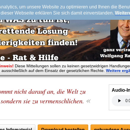
alytics, um unsere Website zu optimieren und Ihnen die Benutz
dieser Webseite erklären Sie sich damit einverstanden.
Weiter
inweis!
Diese Mitteilungen sollen zu keinen gesetzwidrigen Handlunge
 ausschließlich auf dem Einsatz der gesetzlichen Rechte.
Weitere
erg
ommt nicht darauf an, die Welt zu
Audio-I
«
 sondern sie zu vermenschlichen.
es Infomaterial
Download bestellen
gebundene Ausg