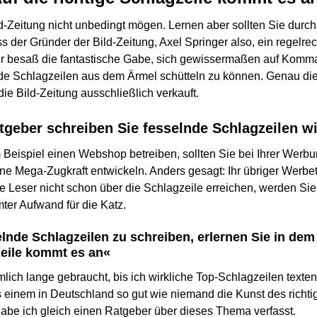
d-Zeitung nicht unbedingt mögen. Lernen aber sollten Sie durch
ss der Gründer der Bild-Zeitung, Axel Springer also, ein regelr
r besaß die fantastische Gabe, sich gewissermaßen auf Komma
e Schlagzeilen aus dem Ärmel schütteln zu können. Genau die
 die Bild-Zeitung ausschließlich verkauft.
tgeber schreiben Sie fesselnde Schlagzeilen wi
Beispiel einen Webshop betreiben, sollten Sie bei Ihrer Werbu
ine Mega-Zugkraft entwickeln. Anders gesagt: Ihr übriger Werbe
e Leser nicht schon über die Schlagzeile erreichen, werden Sie
ter Aufwand für die Katz.
elnde Schlagzeilen zu schreiben, erlernen Sie in dem
zeile kommt es an«
mlich lange gebraucht, bis ich wirkliche Top-Schlagzeilen texte
 einem in Deutschland so gut wie niemand die Kunst des richti
habe ich gleich einen Ratgeber über dieses Thema verfasst.