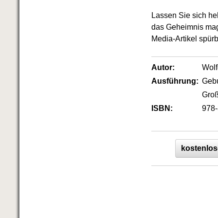
Das richtige Post-Know-How
NEUERSCHEINUNG
Lassen Sie sich he
Ihren Zeitgewinn maximieren
das Geheimnis magi
GbR-Vertrag mit beschränkter
Media-Artikel spür
Haftung
BRANDNEU
GbR als Einzelperson gründen
Autor:
Wol
Ausführung:
Geb
Groß
ISBN:
978-
kostenlos