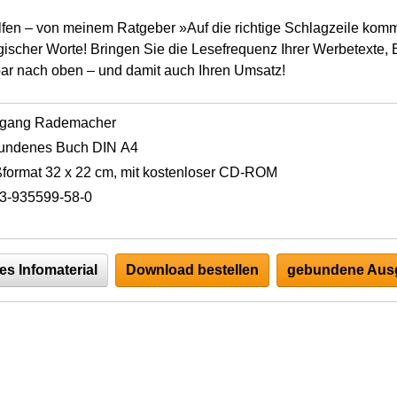
lfen – von meinem Ratgeber »Auf die richtige Schlagzeile kom
scher Worte! Bringen Sie die Lesefrequenz Ihrer Werbetexte, B
bar nach oben – und damit auch Ihren Umsatz!
fgang Rademacher
undenes Buch DIN A4
format 32 x 22 cm, mit kostenloser CD-ROM
3-935599-58-0
es Infomaterial
Download bestellen
gebundene Ausg