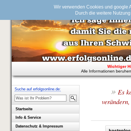
Wir verwenden Cookies und google An
Durch die weitere Nutzung 
Wichtiger H
Alle Informationen beruhen
»
Suche auf erfolgsonline.de:
Es k
verändern,
Startseite
Info & Service
Biografie Wolfgang Rademacher
Datenschutz & Impressum
kostenlos