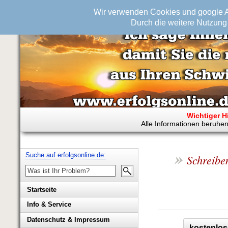
Wir verwenden Cookies und google An
Durch die weitere Nutzung 
Wichtiger H
Alle Informationen beruhen
»
Suche auf erfolgsonline.de:
Schreiben
Startseite
Info & Service
Biografie Wolfgang Rademacher
Datenschutz & Impressum
kostenlos