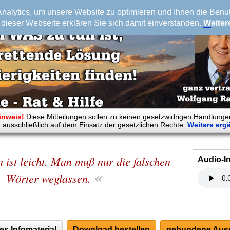
alytics, um unsere Website zu optimieren und Ihnen die Benutz
dieser Webseite erklären Sie sich damit einverstanden.
Weiter
inweis!
Diese Mitteilungen sollen zu keinen gesetzwidrigen Handlunge
 ausschließlich auf dem Einsatz der gesetzlichen Rechte.
Weitere
erg
 ist leicht. Man muß nur die falschen
Audio-I
«
Wörter weglassen.
es Infomaterial
Download bestellen
gebundene Ausg