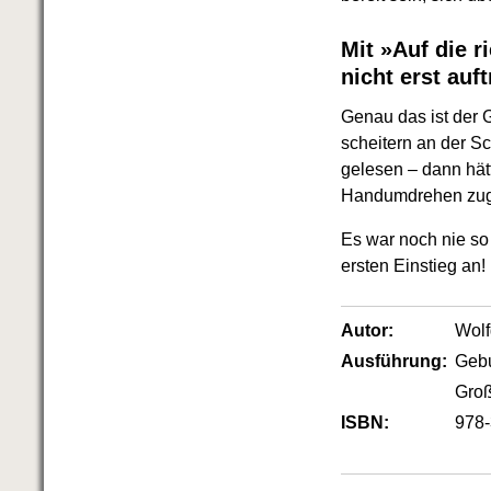
Das richtige Post-Know-How
NEUERSCHEINUNG
Ihren Zeitgewinn maximieren
Mit »Auf die 
GbR-Vertrag mit beschränkter
nicht erst auf
Haftung
BRANDNEU
GbR als Einzelperson gründen
Genau das ist der 
scheitern an der S
gelesen – dann hät
Handumdrehen zugkr
Es war noch nie so 
ersten Einstieg an!
Autor:
Wol
Ausführung:
Geb
Groß
ISBN:
978-