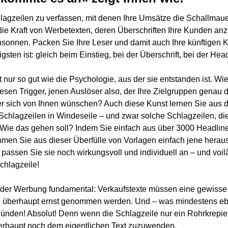
lagzeilen zu verfassen, mit denen Ihre Umsätze die Schallmau
ie Kraft von Werbetexten, deren Überschriften Ihre Kunden an
sonnen. Packen Sie Ihre Leser und damit auch Ihre künftigen K
gsten ist: gleich beim Einstieg, bei der Überschrift, bei der Head
t nur so gut wie die Psychologie, aus der sie entstanden ist. W
esen Trigger, jenen Auslöser also, der Ihre Zielgruppen genau
er sich von Ihnen wünschen? Auch diese Kunst lernen Sie aus 
Schlagzeilen in Windeseile – und zwar solche Schlagzeilen, die
. Wie das gehen soll? Indem Sie einfach aus über 3000 Headlin
en Sie aus dieser Überfülle von Vorlagen einfach jene heraus,
 passen Sie sie noch wirkungsvoll und individuell an – und voilà:
chlagzeile!
 der Werbung fundamental: Verkaufstexte müssen eine gewisse
 überhaupt ernst genommen werden. Und – was mindestens eben
ünden! Absolut! Denn wenn die Schlagzeile nur ein Rohrkrepiere
überhaupt noch dem eigentlichen Text zuzuwenden.