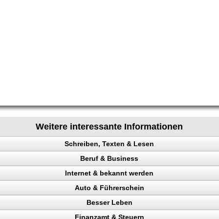
Weitere interessante Informationen
Schreiben, Texten & Lesen
Beruf & Business
heit
Internet & bekannt werden
io
el Content
Auto & Führerschein
en
ng machen
 Rechtsanwalt
Besser Leben
ng
en
ing erhöhen
kontrolle
Finanzamt & Steuern