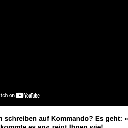
n schreiben auf Kommando? Es geht: »A
 kommte es an« zeigt Ihnen wie!