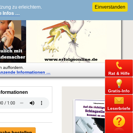
ung zu erleichtern.
Einverstanden
e Infos …
n auffordern.
änzende
Informationen …
Rat & Hilfe
Gratis-Info
nformationen
Leserbriefe
abe bestellen