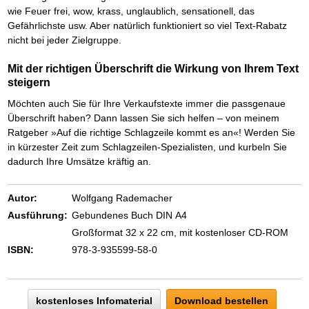
Das richtige Post-Know-How
NEUERSCHEINUNG
wie Feuer frei, wow, krass, unglaublich, sensationell, das
Ihren Zeitgewinn maximieren
Gefährlichste usw. Aber natürlich funktioniert so viel Text-Rabatz
GbR-Vertrag mit beschränkter Haftung
BRANDNEU
nicht bei jeder Zielgruppe.
GbR als Einzelperson gründen
Mit der richtigen Überschrift die Wirkung von Ihrem Text
steigern
Möchten auch Sie für Ihre Verkaufstexte immer die passgenaue
Überschrift haben? Dann lassen Sie sich helfen – von meinem
Ratgeber »Auf die richtige Schlagzeile kommt es an«! Werden Sie
in kürzester Zeit zum Schlagzeilen-Spezialisten, und kurbeln Sie
dadurch Ihre Umsätze kräftig an.
Autor:
Wolfgang Rademacher
Ausführung:
Gebundenes Buch DIN A4
Großformat 32 x 22 cm, mit kostenloser CD-ROM
ISBN:
978-3-935599-58-0
kostenloses Infomaterial
Download bestellen