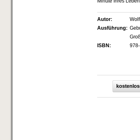
Minute Ihres Leben
Das richtige Post-Know-How
NEUERSCHEINUNG
Ihren Zeitgewinn maximieren
Autor:
Wol
GbR-Vertrag mit beschränkter
Haftung
BRANDNEU
Ausführung:
Geb
GbR als Einzelperson gründen
Groß
ISBN:
978-
kostenlos