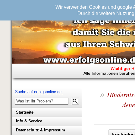
Wir verwenden Cookies und google An
Durch die weitere Nutzung 
Wichtiger H
Alle Informationen beruhen
»
Suche auf erfolgsonline.de:
Hinderniss
dene
Startseite
Info & Service
Biografie Wolfgang Rademacher
Datenschutz & Impressum
kostenlos