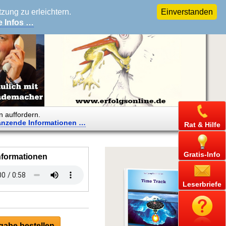
ung zu erleichtern.
Einverstanden
e Infos …
n auffordern.
änzende
Informationen …
Rat & Hilfe
Gratis-Info
nformationen
Leserbriefe
abe bestellen