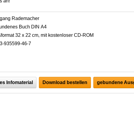
s an!
fgang Rademacher
undenes Buch DIN A4
format 32 x 22 cm, mit kostenloser CD-ROM
3-935599-46-7
es Infomaterial
Download bestellen
gebundene Ausg