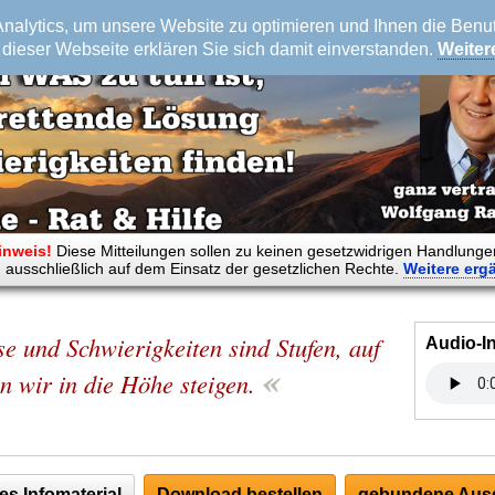
alytics, um unsere Website zu optimieren und Ihnen die Benutz
dieser Webseite erklären Sie sich damit einverstanden.
Weiter
inweis!
Diese Mitteilungen sollen zu keinen gesetzwidrigen Handlunge
 ausschließlich auf dem Einsatz der gesetzlichen Rechte.
Weitere
erg
e und Schwierigkeiten sind Stufen, auf
Audio-I
«
n wir in die Höhe steigen.
es Infomaterial
Download bestellen
gebundene Ausg