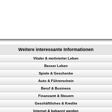
Weitere interessante Informationen
Vitaler & motivierter Leben
Besser Leben
chen steuern
Spiele & Geschenke
e
Auto & Führerschein
ainieren
Beruf & Business
nk
kontrolle
Finanzamt & Steuern
en
n, Punkte
el Content
eigern
Geschäftliches & Kredite
Verkehrspolizei
ng machen
inehund
Internet & bekannt werden