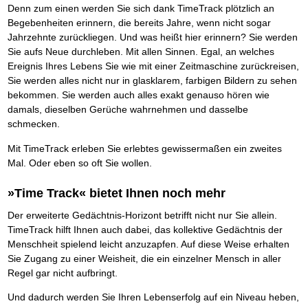
Das richtige Post-Know-How
NEUERSCHEINUNG
Denn zum einen werden Sie sich dank TimeTrack plötzlich an
Ihren Zeitgewinn maximieren
Begebenheiten erinnern, die bereits Jahre, wenn nicht sogar
GbR-Vertrag mit beschränkter Haftung
BRANDNEU
Jahrzehnte zurückliegen. Und was heißt hier erinnern? Sie werden
GbR als Einzelperson gründen
Sie aufs Neue durchleben. Mit allen Sinnen. Egal, an welches
Ereignis Ihres Lebens Sie wie mit einer Zeitmaschine zurückreisen,
Sie werden alles nicht nur in glasklarem, farbigen Bildern zu sehen
bekommen. Sie werden auch alles exakt genauso hören wie
damals, dieselben Gerüche wahrnehmen und dasselbe
schmecken.
Mit TimeTrack erleben Sie erlebtes gewissermaßen ein zweites
Mal. Oder eben so oft Sie wollen.
»Time Track« bietet Ihnen noch mehr
Der erweiterte Gedächtnis-Horizont betrifft nicht nur Sie allein.
TimeTrack hilft Ihnen auch dabei, das kollektive Gedächtnis der
Menschheit spielend leicht anzuzapfen. Auf diese Weise erhalten
Sie Zugang zu einer Weisheit, die ein einzelner Mensch in aller
Regel gar nicht aufbringt.
Und dadurch werden Sie Ihren Lebenserfolg auf ein Niveau heben,