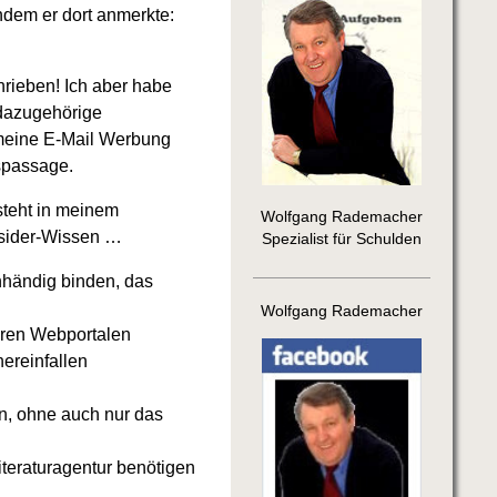
indem er dort anmerkte:
hrieben! Ich aber habe
 dazugehörige
 meine E-Mail Werbung
gspassage.
 steht in meinem
Wolfgang Rademacher
Insider-Wissen …
Spezialist für Schulden
nhändig binden, das
Wolfgang Rademacher
eren Webportalen
hereinfallen
n, ohne auch nur das
iteraturagentur benötigen