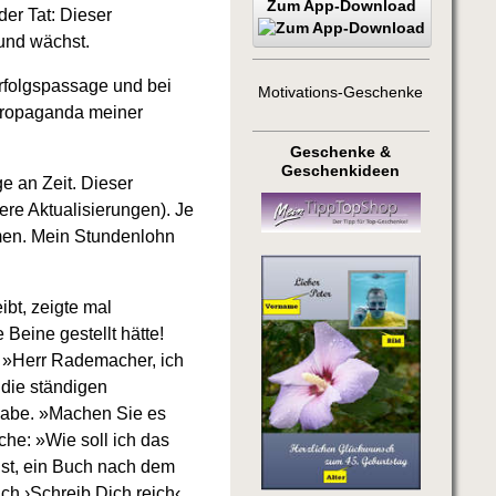
Zum App-Download
er Tat: Dieser
und wächst.
Erfolgspassage und bei
Motivations-Geschenke
propaganda meiner
Geschenke &
Geschenkideen
e an Zeit. Dieser
ere Aktualisierungen). Je
men. Mein Stundenlohn
bt, zeigte mal
Beine gestellt hätte!
: »Herr Rademacher, ich
 die ständigen
 habe. »Machen Sie es
che: »Wie soll ich das
ist, ein Buch nach dem
ch ›Schreib Dich reich‹,