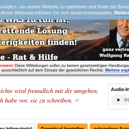
alytics, um unsere Website zu optimieren und Ihnen die Benutz
dieser Webseite erklären Sie sich damit einverstanden.
Weiter
inweis!
Diese Mitteilungen sollen zu keinen gesetzwidrigen Handlunge
 ausschließlich auf dem Einsatz der gesetzlichen Rechte.
Weitere
erg
ichte wird freundlich mit dir umgehen,
Audio-I
«
h habe vor, sie zu schreiben.
es Infomaterial
Download bestellen
gebundene Ausg