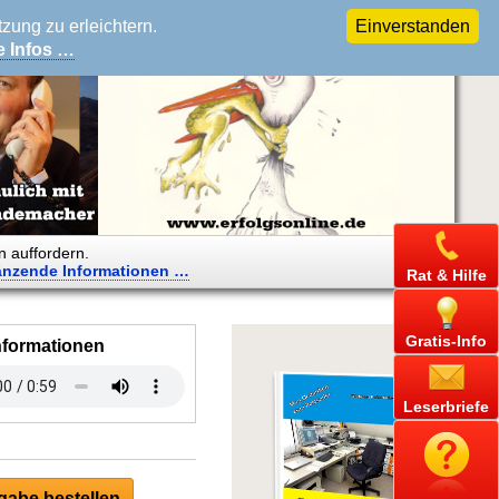
ung zu erleichtern.
Einverstanden
e Infos …
n auffordern.
änzende
Informationen …
Rat & Hilfe
Gratis-Info
nformationen
Leserbriefe
abe bestellen