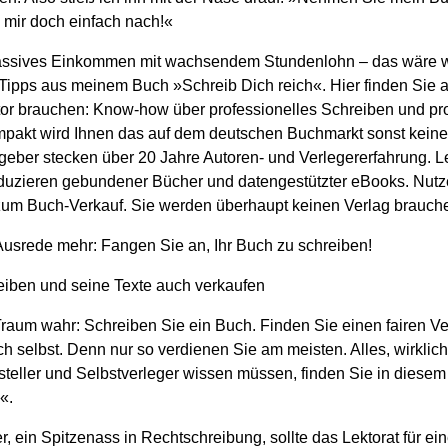
mir doch einfach nach!«
assives Einkommen mit wachsendem Stundenlohn – das wäre w
-Tipps aus meinem Buch »Schreib Dich reich«. Hier finden Sie al
tor brauchen: Know-how über professionelles Schreiben und pr
pakt wird Ihnen das auf dem deutschen Buchmarkt sonst keiner
geber stecken über 20 Jahre Autoren- und Verlegererfahrung. L
duzieren gebundener Bücher und datengestützter eBooks. Nut
zum Buch-Verkauf. Sie werden überhaupt keinen Verlag brauch
 Ausrede mehr: Fangen Sie an, Ihr Buch zu schreiben!
eiben und seine Texte auch verkaufen
raum wahr: Schreiben Sie ein Buch. Finden Sie einen fairen Ve
ich selbst. Denn nur so verdienen Sie am meisten. Alles, wirklich
steller und Selbstverleger wissen müssen, finden Sie in diesem
«.
, ein Spitzenass in Rechtschreibung, sollte das Lektorat für e