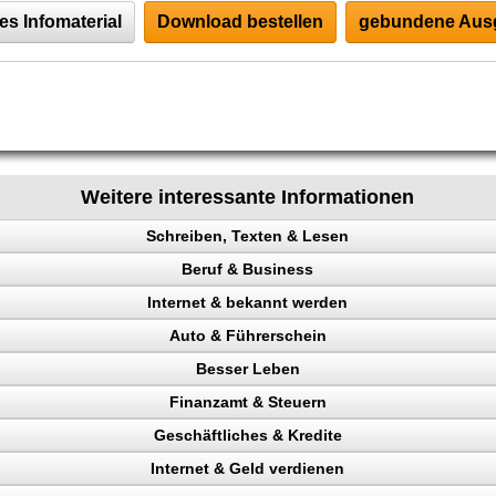
es Infomaterial
Download bestellen
gebundene Ausg
Weitere interessante Informationen
Schreiben, Texten & Lesen
Beruf & Business
heit
Internet & bekannt werden
io
el Content
Auto & Führerschein
en
ng machen
 Rechtsanwalt
Besser Leben
ng
en
ing erhöhen
kontrolle
Finanzamt & Steuern
 Besucher
n, Punkte
t
Geschäftliches & Kredite
en
ehr Besucher
Verkehrspolizei
aufen
kunden gewinnen
Internet & Geld verdienen
gewinnung
n