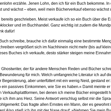
lohn erzähle. Jenen Lohn, den ich für ein Buch bekomme. In d
t und wächst – eben, weil mein Bücherverkauf ebenso wächst 
 bereits geschrieben. Meist verkaufe ich so ein Buch über die 
klocker und im Buchhandel. Ganz wichtig ist zudem die Mund
k dafür!
 Buch schreibe, brauche ich dafür einmalig eine bestimmte Meng
hreiben vergrößert sich im Nachhinein nicht mehr (bis auf klein
ses Buches ich verkaufe, desto stärker steigen meine Einnah
 Ghostwriter, der für andere Menschen Reden und Bücher schrei
ewunderung für mich. Welch umfangreiche Literatur ich auf die 
 Begeisterung, aber unterfüttert mit ein wenig Neid, gestand er
o ein passives Einkommen, wie Sie es haben.« Damit meinte er
Verkaufsplattformen, bei denen ich meine Bücher eingestellt
 ich ihm ans Herz. Seine Antwort verschlug selbst mir die Spra
gemerkt: Das fragte allen Ernstes ein Mann, der es gewohnt 
en! Also stieß ich ihn mit der Nase drauf: »Nehmen Sie mein Bu