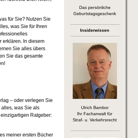
Das persönliche
Geburtstagsgeschenk
as für Sie? Nutzen Sie
les, was Sie für Ihren
Insiderwissen
ofessionelles
 erklären. In diesem
ernen Sie alles übers
zen Sie das gesamte
en!
rlag – oder verlegen Sie
 alles, was Sie als
Ulrich Bambor
Ihr Fachanwalt für
 einzigartigen Ratgeber:
Straf- u. Verkehrsrecht
ines meiner ersten Bücher