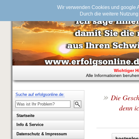
Wir verwenden Cookies und google An
Durch die weitere Nutzung 
Wichtiger H
Alle Informationen beruhen
»
Suche auf erfolgsonline.de:
Die Gesch
denn ic
Startseite
Info & Service
Biografie Wolfgang Rademacher
Datenschutz & Impressum
kostenlos