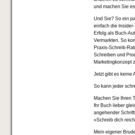
Das richtige Post-Know-How
und machen Sie es 
NEUERSCHEINUNG
Ihren Zeitgewinn maximieren
Und Sie? So ein p
GbR-Vertrag mit beschränkter
Haftung
BRANDNEU
einfach die Insider
GbR als Einzelperson gründen
Erfolg als Buch-Au
Vermarkten. So kom
Praxis-Schreib-Rat
Schreiben und Pro
Marketingkonzept 
Jetzt gibt es keine
So kann jeder schr
Machen Sie Ihren T
Ihr Buch lieber gle
angehender Schrift
»Schreib dich reich
Mein eigener Bruder