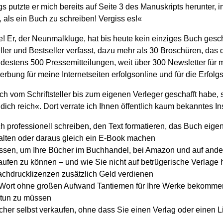
gs putzte er mich bereits auf Seite 3 des Manuskripts herunter, 
, als ein Buch zu schreiben! Vergiss es!«
e! Er, der Neunmalkluge, hat bis heute kein einziges Buch gesc
ller und Bestseller verfasst, dazu mehr als 30 Broschüren, das
destens 500 Pressemitteilungen, weit über 300 Newsletter für
rbung für meine Internetseiten erfolgsonline und für die Erfol
ich vom Schriftsteller bis zum eigenen Verleger geschafft habe,
dich reich«. Dort verrate ich Ihnen öffentlich kaum bekanntes 
h professionell schreiben, den Text formatieren, das Buch eige
alten oder daraus gleich ein E-Book machen
ssen, um Ihre Bücher im Buchhandel, bei Amazon und auf and
kaufen zu können – und wie Sie nicht auf betrügerische Verlage 
chdrucklizenzen zusätzlich Geld verdienen
 Wort ohne großen Aufwand Tantiemen für Ihre Werke bekomme
 tun zu müssen
cher selbst verkaufen, ohne dass Sie einen Verlag oder einen L