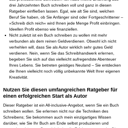
Das richtige Post-Know-How
NEUERSCHEINUNG
drei Jahrzehnten Buch schreiben voll und ganz in diesen
Ihren Zeitgewinn maximieren
Ratgeber einfließen lassen. Egal, wie alt Sie sind, welchen
GbR-Vertrag mit beschränkter Haftung
BRANDNEU
GbR als Einzelperson gründen
Beruf Sie haben, ob Sie Anfänger sind oder Fortgeschrittener –
»Schreib dich reich« wird Ihnen jede Menge Profit einbringen.
Ideellen Profit ebenso wie finanziellen.
Nicht zuletzt ist ein Buch schreiben zu wollen mit mehr
verbunden als dem reinen Geldverdienen. Obwohl ich nicht
verhehlen will, dass Sie als Autor wirklich sehr gutes Geld
verdienen. Nein, wenn Sie das Schreibhandwerk erlernen,
begeben Sie sich auf das vielleicht aufregendste Abenteuer
Ihres Lebens. Sie betreten geistiges Neuland – Sie entdecken
die Ihnen vielleicht noch völlig unbekannte Welt Ihrer eigenen
Kreativität.
Nutzen Sie diesen umfangreichen Ratgeber für
einen erfolgreichen Start als Autor
Dieser Ratgeber ist ein All-inclusive-Angebot, wenn Sie ein Buch
schreiben wollen. Sie erlernen nicht nur die Techniken des
Schreibens; Sie bekommen auch mein einzigartiges Wissen
darüber, wie Sie Ihr Buch am Ende selbst produzieren und