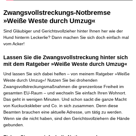
Die Kräfte des Erfolgs
BRANDNEU
Frei Fahrt ohne Punkte
Der Finanzmanager
Suchmaschinenoptimierung mit der Top10-Checkliste
Schnell und kompakt
NEU
Nützliche Problemlösungen
Für ein erfolgreiches Leben
Kaufe doch Deine Schulden
Behalten Sie den Überblick
BRANDNEU
Platzieren Sie sich bei Google ganz oben
Zwangsvollstreckungs-Notbremse
Schach der SCHUFA
FRISCH EINGETROFFEN
Vermögenssicherung durch GbR-Vertrag
Mental Force
NEU
Die geniale Lösung zum schnellen Schuldenabbau
Schnell eine saubere SCHUFA
Schutzwall für Hab und Gut
Entfalten Sie Ihre geistigen Kräfte
»Weiße Weste durch Umzug«
Die Macht des Schuldners
TIPP
Das richtige Post-Know-How
NEUERSCHEINUNG
GbR-Vertrag mit beschränkter Haftung
Mental Force - Hörbuch
BESTSELLER
Der Weg zur finanziellen Freiheit
Ihren Zeitgewinn maximieren
GbR als Einzelperson gründen
Geistigen Kräfte, die unter die Haut gehen
Sind Gläubiger und Gerichtsvollzieher hinter Ihnen her wie der
Federleicht lebendig schreiben
SCHREIB-TIPP
GbR-Vertrag mit beschränkter Haftung
BRANDNEU
Sich rechtlich einrichten
Nutze Deine geistigen Waffen
BRANDNEU
Hund hinterm Leckerlie? Dann machen Sie sich doch einfach mal
Ohne Probleme clever Texten und Schreiben
GbR als Einzelperson gründen
Schützen Sie sich
Das Kapital Ihrer geistigen Möglichkeiten
vom Acker!
Die Macht des Telefax
NEU
Stiftung gründen und profitabel vermarkten
Schlüssel des Erfolgs
BRANDNEU
Zeit & Kommunikationsgewinn
Gründen Sie Ihre Stiftung
Methoden der Lebenstechnik
Lassen Sie die Zwangsvollstreckung hinter sich
Mittel gegen Titel
EMPFEHLUNG
Hilf Dir selbst, hilft Dir Gott
TIPP
Sichern Sie Einkommen und Vermögenswerte 100%-tig ab
mit dem Ratgeber »Weiße Weste durch Umzug«
Immer den Geist zum TUN begeistern
Bekannt wie ein bunter Hund im Internet
INTERNET-TIPP
Die Feuerkraft
TIPP
Und lassen Sie sich dabei helfen – von meinem Ratgeber »Weiße
schnell im Internet bekannt werden und damit viel Geld verdienen
Holen Sie Erfolg in Ihr Leben
Weste durch Umzug«! Nutzen Sie bei drohenden
Schreib Dich reich
SCHREIB VERTRIEBS TIPP
Mit System zum Erfolg
GEHEIMTIPP
Vom Gedanken zum Bestseller
Zwangsvollstreckungsmaßnahmen die grenzenlose Freiheit im
Starten Sie endlich durch
gesamten EU-Raum – und wechseln Sie einfach Ihren Wohnort.
Das geht in wenigen Minuten. Und schon sackt die ganze Macht
von Kuckuckskleber und Co. in sich zusammen. Denn diese
Beamten brauchen eine aktuelle Adresse, um tätig zu werden.
Wenn sie die nicht haben, sind den Gerichtsvollziehern die Hände
gebunden.