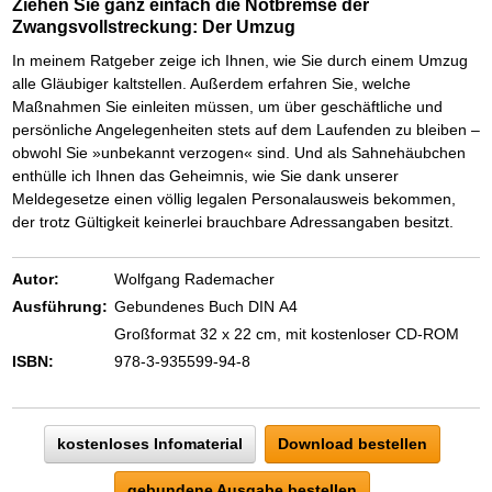
Ziehen Sie ganz einfach die Notbremse der
Zwangsvollstreckung: Der Umzug
In meinem Ratgeber zeige ich Ihnen, wie Sie durch einem Umzug
alle Gläubiger kaltstellen. Außerdem erfahren Sie, welche
Maßnahmen Sie einleiten müssen, um über geschäftliche und
persönliche Angelegenheiten stets auf dem Laufenden zu bleiben –
obwohl Sie »unbekannt verzogen« sind. Und als Sahnehäubchen
enthülle ich Ihnen das Geheimnis, wie Sie dank unserer
Meldegesetze einen völlig legalen Personalausweis bekommen,
der trotz Gültigkeit keinerlei brauchbare Adressangaben besitzt.
Autor:
Wolfgang Rademacher
Ausführung:
Gebundenes Buch DIN A4
Großformat 32 x 22 cm, mit kostenloser CD-ROM
ISBN:
978-3-935599-94-8
kostenloses Infomaterial
Download bestellen
gebundene Ausgabe bestellen