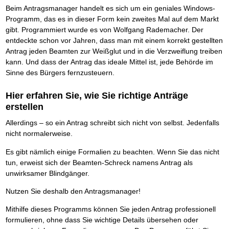
Das richtige Post-Know-How
NEUERSCHEINUNG
Beim Antragsmanager handelt es sich um ein geniales Windows-
Ihren Zeitgewinn maximieren
Programm, das es in dieser Form kein zweites Mal auf dem Markt
GbR-Vertrag mit beschränkter Haftung
BRANDNEU
gibt. Programmiert wurde es von Wolfgang Rademacher. Der
GbR als Einzelperson gründen
entdeckte schon vor Jahren, dass man mit einem korrekt gestellten
Antrag jeden Beamten zur Weißglut und in die Verzweiflung treiben
kann. Und dass der Antrag das ideale Mittel ist, jede Behörde im
Sinne des Bürgers fernzusteuern.
Hier erfahren Sie, wie Sie richtige Anträge
erstellen
Allerdings – so ein Antrag schreibt sich nicht von selbst. Jedenfalls
nicht normalerweise.
Es gibt nämlich einige Formalien zu beachten. Wenn Sie das nicht
tun, erweist sich der Beamten-Schreck namens Antrag als
unwirksamer Blindgänger.
Nutzen Sie deshalb den Antragsmanager!
Mithilfe dieses Programms können Sie jeden Antrag professionell
formulieren, ohne dass Sie wichtige Details übersehen oder