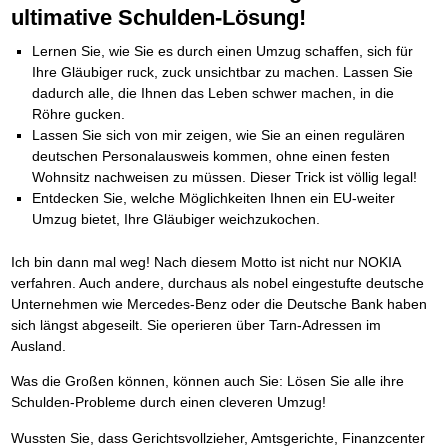
Die Kräfte des Erfolgs
BRANDNEU
Frei Fahrt ohne Punkte
ultimative Schulden-Lösung!
Der Finanzmanager
Suchmaschinenoptimierung mit der Top10-Checkliste
Schnell und kompakt
NEU
Nützliche Problemlösungen
Für ein erfolgreiches Leben
Kaufe doch Deine Schulden
Behalten Sie den Überblick
BRANDNEU
Platzieren Sie sich bei Google ganz oben
Schach der SCHUFA
FRISCH EINGETROFFEN
Vermögenssicherung durch GbR-Vertrag
Mental Force
NEU
Die geniale Lösung zum schnellen Schuldenabbau
Lernen Sie, wie Sie es durch einen Umzug schaffen, sich für
Schnell eine saubere SCHUFA
Schutzwall für Hab und Gut
Entfalten Sie Ihre geistigen Kräfte
Die Macht des Schuldners
TIPP
Ihre Gläubiger ruck, zuck unsichtbar zu machen. Lassen Sie
Das richtige Post-Know-How
NEUERSCHEINUNG
GbR-Vertrag mit beschränkter Haftung
Mental Force - Hörbuch
BESTSELLER
Der Weg zur finanziellen Freiheit
dadurch alle, die Ihnen das Leben schwer machen, in die
Ihren Zeitgewinn maximieren
GbR als Einzelperson gründen
Geistigen Kräfte, die unter die Haut gehen
Federleicht lebendig schreiben
SCHREIB-TIPP
Röhre gucken.
GbR-Vertrag mit beschränkter Haftung
BRANDNEU
Sich rechtlich einrichten
Nutze Deine geistigen Waffen
BRANDNEU
Ohne Probleme clever Texten und Schreiben
GbR als Einzelperson gründen
Lassen Sie sich von mir zeigen, wie Sie an einen regulären
Schützen Sie sich
Das Kapital Ihrer geistigen Möglichkeiten
Die Macht des Telefax
NEU
deutschen Personalausweis kommen, ohne einen festen
Stiftung gründen und profitabel vermarkten
Schlüssel des Erfolgs
BRANDNEU
Zeit & Kommunikationsgewinn
Gründen Sie Ihre Stiftung
Wohnsitz nachweisen zu müssen. Dieser Trick ist völlig legal!
Methoden der Lebenstechnik
Mittel gegen Titel
EMPFEHLUNG
Entdecken Sie, welche Möglichkeiten Ihnen ein EU-weiter
Hilf Dir selbst, hilft Dir Gott
TIPP
Sichern Sie Einkommen und Vermögenswerte 100%-tig ab
Immer den Geist zum TUN begeistern
Umzug bietet, Ihre Gläubiger weichzukochen.
Bekannt wie ein bunter Hund im Internet
INTERNET-TIPP
Die Feuerkraft
TIPP
schnell im Internet bekannt werden und damit viel Geld verdienen
Holen Sie Erfolg in Ihr Leben
Ich bin dann mal weg! Nach diesem Motto ist nicht nur NOKIA
Schreib Dich reich
SCHREIB VERTRIEBS TIPP
Mit System zum Erfolg
GEHEIMTIPP
verfahren. Auch andere, durchaus als nobel eingestufte deutsche
Vom Gedanken zum Bestseller
Starten Sie endlich durch
Unternehmen wie Mercedes-Benz oder die Deutsche Bank haben
sich längst abgeseilt. Sie operieren über Tarn-Adressen im
Ausland.
Was die Großen können, können auch Sie: Lösen Sie alle ihre
Schulden-Probleme durch einen cleveren Umzug!
Wussten Sie, dass Gerichtsvollzieher, Amtsgerichte, Finanzcenter