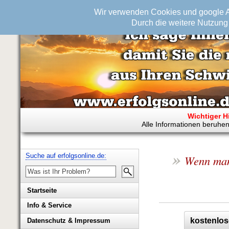
Wir verwenden Cookies und google An
Durch die weitere Nutzung 
Wichtiger H
Alle Informationen beruhen
»
Suche auf erfolgsonline.de:
Wenn man
Startseite
Info & Service
Biografie Wolfgang Rademacher
kostenlos
Datenschutz & Impressum