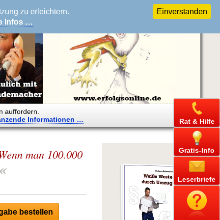
ung zu erleichtern.
Einverstanden
e Infos …
n auffordern.
änzende
Informationen …
Rat & Hilfe
Gratis-Info
 Wenn man 100.000
«
Leserbriefe
abe bestellen