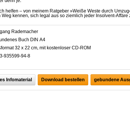
r denn je.
ich helfen – von meinem Ratgeber »Weiße Weste durch Umzug«
n Weg kennen, sich legal aus so ziemlich jeder Insolvent-Affäre 
fgang Rademacher
undenes Buch DIN A4
format 32 x 22 cm, mit kostenloser CD-ROM
3-935599-94-8
es Infomaterial
Download bestellen
gebundene Ausg