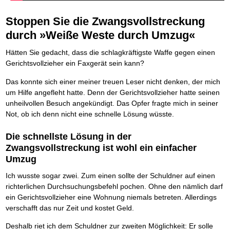
Die Kräfte des Erfolgs
BRANDNEU
Frei Fahrt ohne Punkte
Der Finanzmanager
Suchmaschinenoptimierung mit der Top10-Checkliste
Schnell und kompakt
NEU
Nützliche Problemlösungen
Für ein erfolgreiches Leben
Kaufe doch Deine Schulden
Behalten Sie den Überblick
BRANDNEU
Platzieren Sie sich bei Google ganz oben
Stoppen Sie die Zwangsvollstreckung
Schach der SCHUFA
FRISCH EINGETROFFEN
Vermögenssicherung durch GbR-Vertrag
Mental Force
NEU
Die geniale Lösung zum schnellen Schuldenabbau
Schnell eine saubere SCHUFA
Schutzwall für Hab und Gut
Entfalten Sie Ihre geistigen Kräfte
durch »Weiße Weste durch Umzug«
Die Macht des Schuldners
TIPP
Das richtige Post-Know-How
NEUERSCHEINUNG
GbR-Vertrag mit beschränkter Haftung
Mental Force - Hörbuch
BESTSELLER
Der Weg zur finanziellen Freiheit
Ihren Zeitgewinn maximieren
GbR als Einzelperson gründen
Geistigen Kräfte, die unter die Haut gehen
Hätten Sie gedacht, dass die schlagkräftigste Waffe gegen einen
Federleicht lebendig schreiben
SCHREIB-TIPP
GbR-Vertrag mit beschränkter Haftung
BRANDNEU
Sich rechtlich einrichten
Nutze Deine geistigen Waffen
BRANDNEU
Gerichtsvollzieher ein Faxgerät sein kann?
Ohne Probleme clever Texten und Schreiben
GbR als Einzelperson gründen
Schützen Sie sich
Das Kapital Ihrer geistigen Möglichkeiten
Die Macht des Telefax
NEU
Stiftung gründen und profitabel vermarkten
Das konnte sich einer meiner treuen Leser nicht denken, der mich
Schlüssel des Erfolgs
BRANDNEU
Zeit & Kommunikationsgewinn
Gründen Sie Ihre Stiftung
Methoden der Lebenstechnik
um Hilfe angefleht hatte. Denn der Gerichtsvollzieher hatte seinen
Mittel gegen Titel
EMPFEHLUNG
Hilf Dir selbst, hilft Dir Gott
unheilvollen Besuch angekündigt. Das Opfer fragte mich in seiner
TIPP
Sichern Sie Einkommen und Vermögenswerte 100%-tig ab
Immer den Geist zum TUN begeistern
Not, ob ich denn nicht eine schnelle Lösung wüsste.
Bekannt wie ein bunter Hund im Internet
INTERNET-TIPP
Die Feuerkraft
TIPP
schnell im Internet bekannt werden und damit viel Geld verdienen
Holen Sie Erfolg in Ihr Leben
Die schnellste Lösung in der
Schreib Dich reich
SCHREIB VERTRIEBS TIPP
Mit System zum Erfolg
GEHEIMTIPP
Vom Gedanken zum Bestseller
Zwangsvollstreckung ist wohl ein einfacher
Starten Sie endlich durch
Umzug
Ich wusste sogar zwei. Zum einen sollte der Schuldner auf einen
richterlichen Durchsuchungsbefehl pochen. Ohne den nämlich darf
ein Gerichtsvollzieher eine Wohnung niemals betreten. Allerdings
verschafft das nur Zeit und kostet Geld.
Deshalb riet ich dem Schuldner zur zweiten Möglichkeit: Er solle