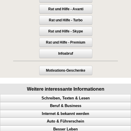
Rat und Hilfe - Avanti
Rat und Hilfe - Turbo
Rat und Hilfe - Skype
Rat und Hilfe - Premium
Infoabruf
Motivations-Geschenke
Weitere interessante Informationen
Schreiben, Texten & Lesen
Beruf & Business
Doppel Content, Spinning, Neukundengewinnung, Bekanntheit
Internet & bekannt werden
Heimverdienst, Heimarbeit, passives Einkommen, Tonstudio
Bekanntheitsgrad, Online PR, Neukundengewinnung, Doppel Content
Auto & Führerschein
Verleger werden, Stundenlohn, Verlag finden, Buch verlegen
Geld scheffeln, Geld verdienen von zuhause aus, Werbung machen
Abmahnungen, Wettbewerbsverein, Neukundengewinnung,
Rechtsanwalt
Besser Leben
Werbeanregung, Mailing, teure Werbung, nutzlose Werbung
Arbeitnehmer, Traumberuf, Unternehmer, 61 Geschäftsideen