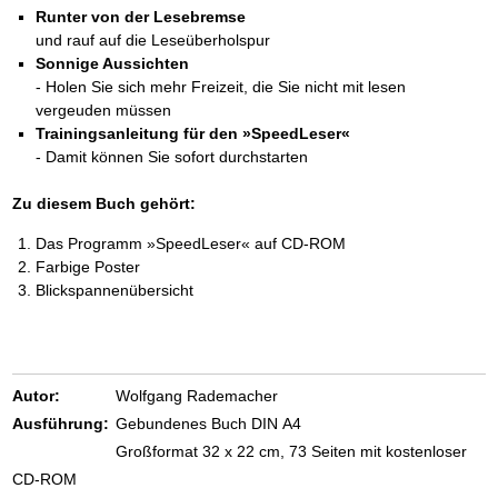
Das richtige Post-Know-How
NEUERSCHEINUNG
Runter von der Lesebremse
Ihren Zeitgewinn maximieren
und rauf auf die Leseüberholspur
GbR-Vertrag mit beschränkter Haftung
BRANDNEU
Sonnige Aussichten
GbR als Einzelperson gründen
- Holen Sie sich mehr Freizeit, die Sie nicht mit lesen
vergeuden müssen
Trainingsanleitung für den »SpeedLeser«
- Damit können Sie sofort durchstarten
Zu diesem Buch gehört:
Das Programm »SpeedLeser« auf CD-ROM
Farbige Poster
Blickspannenübersicht
Autor:
Wolfgang Rademacher
Ausführung:
Gebundenes Buch DIN A4
Großformat 32 x 22 cm, 73 Seiten mit kostenloser
CD-ROM