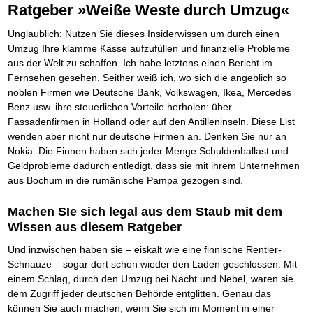
Die Kräfte des Erfolgs
BRANDNEU
Frei Fahrt ohne Punkte
Ratgeber »Weiße Weste durch Umzug«
Der Finanzmanager
Suchmaschinenoptimierung mit der Top10-Checkliste
Schnell und kompakt
NEU
Nützliche Problemlösungen
Für ein erfolgreiches Leben
Kaufe doch Deine Schulden
Behalten Sie den Überblick
BRANDNEU
Platzieren Sie sich bei Google ganz oben
Schach der SCHUFA
FRISCH EINGETROFFEN
Vermögenssicherung durch GbR-Vertrag
Mental Force
NEU
Die geniale Lösung zum schnellen Schuldenabbau
Unglaublich: Nutzen Sie dieses Insiderwissen um durch einen
Schnell eine saubere SCHUFA
Schutzwall für Hab und Gut
Entfalten Sie Ihre geistigen Kräfte
Die Macht des Schuldners
Umzug Ihre klamme Kasse aufzufüllen und finanzielle Probleme
TIPP
Das richtige Post-Know-How
NEUERSCHEINUNG
GbR-Vertrag mit beschränkter Haftung
Mental Force - Hörbuch
BESTSELLER
Der Weg zur finanziellen Freiheit
aus der Welt zu schaffen. Ich habe letztens einen Bericht im
Ihren Zeitgewinn maximieren
GbR als Einzelperson gründen
Geistigen Kräfte, die unter die Haut gehen
Federleicht lebendig schreiben
SCHREIB-TIPP
Fernsehen gesehen. Seither weiß ich, wo sich die angeblich so
GbR-Vertrag mit beschränkter Haftung
BRANDNEU
Sich rechtlich einrichten
Nutze Deine geistigen Waffen
BRANDNEU
Ohne Probleme clever Texten und Schreiben
noblen Firmen wie Deutsche Bank, Volkswagen, Ikea, Mercedes
GbR als Einzelperson gründen
Schützen Sie sich
Das Kapital Ihrer geistigen Möglichkeiten
Die Macht des Telefax
NEU
Benz usw. ihre steuerlichen Vorteile herholen: über
Stiftung gründen und profitabel vermarkten
Schlüssel des Erfolgs
BRANDNEU
Zeit & Kommunikationsgewinn
Fassadenfirmen in Holland oder auf den Antilleninseln. Diese List
Gründen Sie Ihre Stiftung
Methoden der Lebenstechnik
Mittel gegen Titel
EMPFEHLUNG
wenden aber nicht nur deutsche Firmen an. Denken Sie nur an
Hilf Dir selbst, hilft Dir Gott
TIPP
Sichern Sie Einkommen und Vermögenswerte 100%-tig ab
Nokia: Die Finnen haben sich jeder Menge Schuldenballast und
Immer den Geist zum TUN begeistern
Bekannt wie ein bunter Hund im Internet
INTERNET-TIPP
Geldprobleme dadurch entledigt, dass sie mit ihrem Unternehmen
Die Feuerkraft
TIPP
schnell im Internet bekannt werden und damit viel Geld verdienen
Holen Sie Erfolg in Ihr Leben
aus Bochum in die rumänische Pampa gezogen sind.
Schreib Dich reich
SCHREIB VERTRIEBS TIPP
Mit System zum Erfolg
GEHEIMTIPP
Vom Gedanken zum Bestseller
Starten Sie endlich durch
Machen SIe sich legal aus dem Staub mit dem
Wissen aus diesem Ratgeber
Und inzwischen haben sie – eiskalt wie eine finnische Rentier-
Schnauze – sogar dort schon wieder den Laden geschlossen. Mit
einem Schlag, durch den Umzug bei Nacht und Nebel, waren sie
dem Zugriff jeder deutschen Behörde entglitten. Genau das
können Sie auch machen, wenn Sie sich im Moment in einer