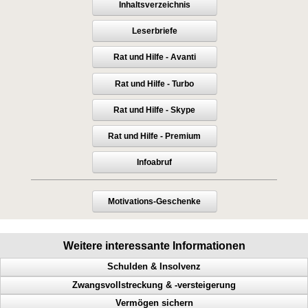
Inhaltsverzeichnis
Leserbriefe
Rat und Hilfe - Avanti
Rat und Hilfe - Turbo
Rat und Hilfe - Skype
Rat und Hilfe - Premium
Infoabruf
Motivations-Geschenke
Weitere interessante Informationen
Schulden & Insolvenz
Zwangsvollstreckung & -versteigerung
Gläubiger, Lebensqualität, weniger Schulden, Privatinsolvenz
Vermögen sichern
Mehr Lebensqualität, inkognito, Inkassounternehmen