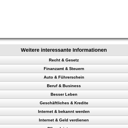
Weitere interessante Informationen
Recht & Gesetz
Finanzamt & Steuern
Auto & Führerschein
ag
Beruf & Business
en
kontrolle
Besser Leben
n, Punkte
el Content
Geschäftliches & Kredite
Verkehrspolizei
ng machen
Internet & bekannt werden
en
n
ahler
Internet & Geld verdienen
gericht
 Rechtsanwalt