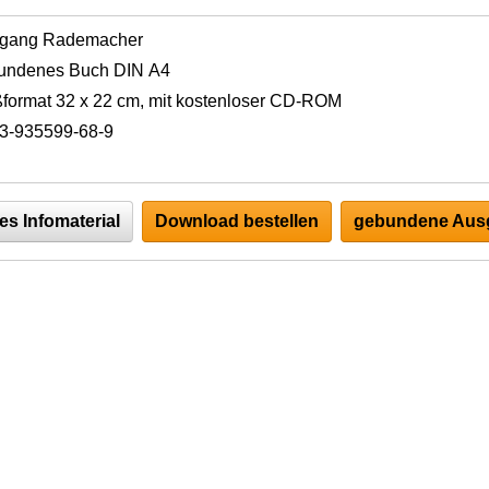
fgang Rademacher
undenes Buch DIN A4
format 32 x 22 cm, mit kostenloser CD-ROM
3-935599-68-9
es Infomaterial
Download bestellen
gebundene Ausg