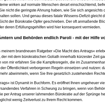
teme wirken auf normale Menschen derart einschüchternd, bef
Sie nicht die geringste Ahnung haben, wie Sie sich angesichts
halten sollen. Und genau dieses fatale Wissens-Defizit gleicht 
r Sicht der Bürokratie-Opfer geschrieben. Der oft anmaßende Bl
er deren Erfüllungsgehilfen wird hier konsequent vermieden.
Ämtern und Behörden endlich Paroli - mit der Hilfe 
s meinem brandneuen Ratgeber »Die Macht des Antrags« erleb
 der mit dem bürokratischen Goliath innerhalb kürzester Zeit g
 von mir erfahren Sie die Kampfesregeln, die im Zusammenhan
der Öffentlichkeit verborgenen Regeln einsetzen und nutzen: da
t mehr abwimmeln, wenn Sie Ihre gesetzlich zustehenden Rechte
ags« ist Dynamit in Buchform. Es eröffnet Ihnen ungeheuer viel
sandendes Verfahren in Schwung zu bringen, wenn von Behörde
Sie per Antrag unserer lahmenden Bürokratie auf der Sprünge he
öglichst wenig Zeitverlust zu Ihrem Recht kommen.