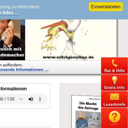
ung zu erleichtern.
Einverstanden
e Infos …
n auffordern.
änzende
Informationen …
Rat & Hilfe
Gratis-Info
nformationen
Leserbriefe