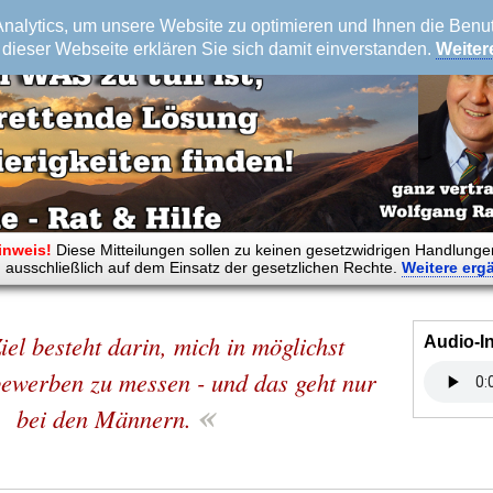
alytics, um unsere Website zu optimieren und Ihnen die Benutz
dieser Webseite erklären Sie sich damit einverstanden.
Weiter
inweis!
Diese Mitteilungen sollen zu keinen gesetzwidrigen Handlunge
 ausschließlich auf dem Einsatz der gesetzlichen Rechte.
Weitere
erg
iel besteht darin, mich in möglichst
Audio-I
bewerben zu messen - und das geht nur
«
bei den Männern.