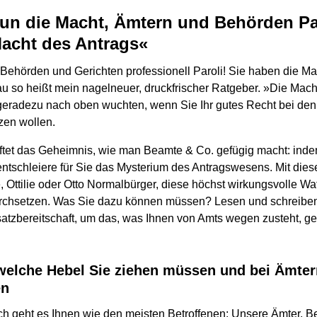
un die Macht, Ämtern und Behörden Par
acht des Antrags«
 Behörden und Gerichten professionell Paroli! Sie haben die M
u so heißt mein nagelneuer, druckfrischer Ratgeber. »Die Macht
geradezu nach oben wuchten, wenn Sie Ihr gutes Recht bei de
zen wollen.
tet das Geheimnis, wie man Beamte & Co. gefügig macht: inde
 entschleiere für Sie das Mysterium des Antragswesens. Mit dies
 Ottilie oder Otto Normalbürger, diese höchst wirkungsvolle Wa
urchsetzen. Was Sie dazu können müssen? Lesen und schreibe
atzbereitschaft, um das, was Ihnen von Amts wegen zusteht, ge
 welche Hebel Sie ziehen müssen und bei Ämte
en
h geht es Ihnen wie den meisten Betroffenen: Unsere Ämter, 