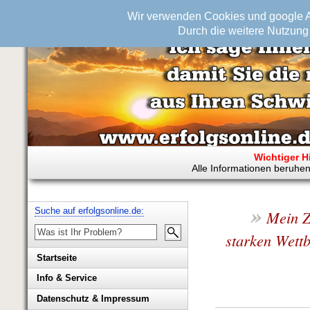
Wir verwenden Cookies und google An
Durch die weitere Nutzung 
Wichtiger H
Alle Informationen beruhen
»
Suche auf erfolgsonline.de:
Mein Z
starken Wett
Startseite
Info & Service
Biografie Wolfgang Rademacher
Datenschutz & Impressum