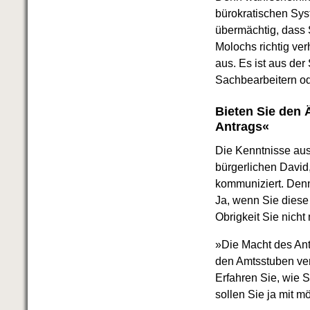
Das richtige Post-Know-How
bürokratischen Sys
NEUERSCHEINUNG
Ihren Zeitgewinn maximieren
übermächtig, dass 
GbR-Vertrag mit beschränkter
Molochs richtig ver
Haftung
BRANDNEU
aus. Es ist aus de
GbR als Einzelperson gründen
Sachbearbeitern od
Bieten Sie den 
Antrags«
Die Kenntnisse au
bürgerlichen David,
kommuniziert. Denn
Ja, wenn Sie diese 
Obrigkeit Sie nich
»Die Macht des Antr
den Amtsstuben ver
Erfahren Sie, wie 
sollen Sie ja mit m