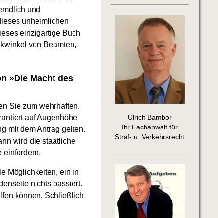
remdlich und
 dieses unheimlichen
dieses einzigartige Buch
ickwinkel von Beamten,
von »Die Macht des
en Sie zum wehrhaften,
arantiert auf Augenhöhe
Ulrich Bambor
Ihr Fachanwalt für
g mit dem Antrag gelten.
Straf- u. Verkehrsrecht
nn wird die staatliche
 einfordern.
e Möglichkeiten, ein in
nseite nichts passiert.
lfen können. Schließlich