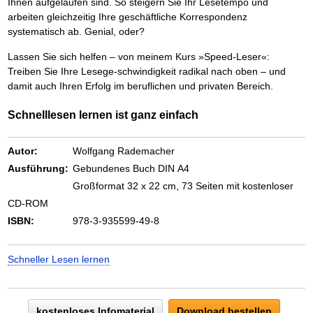
Das richtige Post-Know-How
Ihnen aufgelaufen sind. So steigern Sie Ihr Lesetempo und
NEUERSCHEINUNG
Ihren Zeitgewinn maximieren
arbeiten gleichzeitig Ihre geschäftliche Korrespondenz
GbR-Vertrag mit beschränkter Haftung
BRANDNEU
systematisch ab. Genial, oder?
GbR als Einzelperson gründen
Lassen Sie sich helfen – von meinem Kurs »Speed-Leser«:
Treiben Sie Ihre Lesege-schwindigkeit radikal nach oben – und
damit auch Ihren Erfolg im beruflichen und privaten Bereich.
Schnelllesen lernen ist ganz einfach
Autor:
Wolfgang Rademacher
Ausführung:
Gebundenes Buch DIN A4
Großformat 32 x 22 cm, 73 Seiten mit kostenloser
CD-ROM
ISBN:
978-3-935599-49-8
Schneller Lesen lernen
kostenloses Infomaterial
Download bestellen