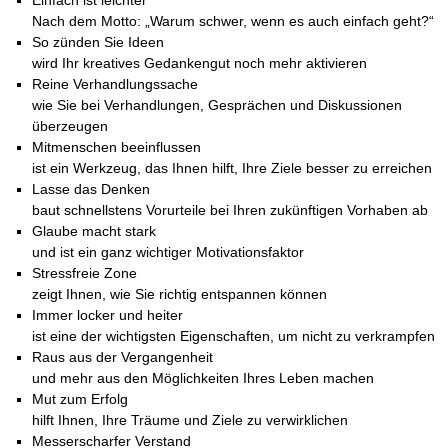
Einfach ist leichter
Das richtige Post-Know-How
NEUERSCHEINUNG
Ihren Zeitgewinn maximieren
Nach dem Motto: „Warum schwer, wenn es auch einfach geht?“
GbR-Vertrag mit beschränkter Haftung
So zünden Sie Ideen
BRANDNEU
GbR als Einzelperson gründen
wird Ihr kreatives Gedankengut noch mehr aktivieren
Reine Verhandlungssache
wie Sie bei Verhandlungen, Gesprächen und Diskussionen
überzeugen
Mitmenschen beeinflussen
ist ein Werkzeug, das Ihnen hilft, Ihre Ziele besser zu erreichen
Lasse das Denken
baut schnellstens Vorurteile bei Ihren zukünftigen Vorhaben ab
Glaube macht stark
und ist ein ganz wichtiger Motivationsfaktor
Stressfreie Zone
zeigt Ihnen, wie Sie richtig entspannen können
Immer locker und heiter
ist eine der wichtigsten Eigenschaften, um nicht zu verkrampfen
Raus aus der Vergangenheit
und mehr aus den Möglichkeiten Ihres Leben machen
Mut zum Erfolg
hilft Ihnen, Ihre Träume und Ziele zu verwirklichen
Messerscharfer Verstand