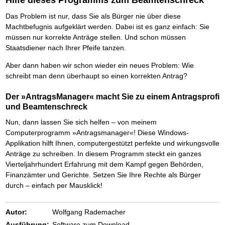
Das richtige Post-Know-How
NEUERSCHEINUNG
Ihren Zeitgewinn maximieren
Das Problem ist nur, dass Sie als Bürger nie über diese
GbR-Vertrag mit beschränkter Haftung
BRANDNEU
Machtbefugnis aufgeklärt werden. Dabei ist es ganz einfach: Sie
GbR als Einzelperson gründen
müssen nur korrekte Anträge stellen. Und schon müssen
Staatsdiener nach Ihrer Pfeife tanzen.
Aber dann haben wir schon wieder ein neues Problem: Wie
schreibt man denn überhaupt so einen korrekten Antrag?
Der »AntragsManager« macht Sie zu einem Antragsprofi
und Beamtenschreck
Nun, dann lassen Sie sich helfen – von meinem
Computerprogramm »Antragsmanager«! Diese Windows-
Applikation hilft Ihnen, computergestützt perfekte und wirkungsvolle
Anträge zu schreiben. In diesem Programm steckt ein ganzes
Vierteljahrhundert Erfahrung mit dem Kampf gegen Behörden,
Finanzämter und Gerichte. Setzen Sie Ihre Rechte als Bürger
durch – einfach per Mausklick!
Autor:
Wolfgang Rademacher
Ausführung:
Software zum Download