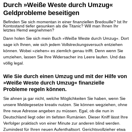
Die Kräfte des Erfolgs
BRANDNEU
Frei Fahrt ohne Punkte
Durch »Weiße Weste durch Umzug«
Der Finanzmanager
Suchmaschinenoptimierung mit der Top10-Checkliste
Schnell und kompakt
NEU
Nützliche Problemlösungen
Für ein erfolgreiches Leben
Kaufe doch Deine Schulden
Behalten Sie den Überblick
BRANDNEU
Platzieren Sie sich bei Google ganz oben
Schach der SCHUFA
Geldprobleme beseitigen
FRISCH EINGETROFFEN
Vermögenssicherung durch GbR-Vertrag
Mental Force
NEU
Die geniale Lösung zum schnellen Schuldenabbau
Schnell eine saubere SCHUFA
Schutzwall für Hab und Gut
Entfalten Sie Ihre geistigen Kräfte
Die Macht des Schuldners
TIPP
Befinden Sie sich momentan in einer finanziellen Bredouille? Ist Ihr
Das richtige Post-Know-How
NEUERSCHEINUNG
GbR-Vertrag mit beschränkter Haftung
Mental Force - Hörbuch
BESTSELLER
Der Weg zur finanziellen Freiheit
Kontostand tiefer gesunken als die Titanic? Will man Ihnen Ihr
Ihren Zeitgewinn maximieren
GbR als Einzelperson gründen
Geistigen Kräfte, die unter die Haut gehen
letztes Hemd wegnehmen?
Federleicht lebendig schreiben
SCHREIB-TIPP
GbR-Vertrag mit beschränkter Haftung
BRANDNEU
Sich rechtlich einrichten
Nutze Deine geistigen Waffen
BRANDNEU
Ohne Probleme clever Texten und Schreiben
Dann holen Sie sich mein Buch »Weiße Weste durch Umzug«. Dort
GbR als Einzelperson gründen
Schützen Sie sich
Das Kapital Ihrer geistigen Möglichkeiten
Die Macht des Telefax
NEU
sage ich Ihnen, wie sich jedem Vollstreckungsversuch entziehen
Stiftung gründen und profitabel vermarkten
Schlüssel des Erfolgs
BRANDNEU
Zeit & Kommunikationsgewinn
können. Wobei »ziehen« es ziemlich genau trifft. Denn wenn Sie
Gründen Sie Ihre Stiftung
Methoden der Lebenstechnik
Mittel gegen Titel
EMPFEHLUNG
umziehen, lassen Sie Ihre Widersacher ins Leere laufen. Und das
Hilf Dir selbst, hilft Dir Gott
TIPP
Sichern Sie Einkommen und Vermögenswerte 100%-tig ab
völlig legal.
Immer den Geist zum TUN begeistern
Bekannt wie ein bunter Hund im Internet
INTERNET-TIPP
Die Feuerkraft
TIPP
schnell im Internet bekannt werden und damit viel Geld verdienen
Wie Sie durch einen Umzug und mit der Hilfe von
Holen Sie Erfolg in Ihr Leben
Schreib Dich reich
SCHREIB VERTRIEBS TIPP
Mit System zum Erfolg
»Weiße Weste durch Umzug« finanzielle
GEHEIMTIPP
Vom Gedanken zum Bestseller
Starten Sie endlich durch
Probleme regeln können.
Sie ahnen ja gar nicht, welche Möglichkeiten Sie haben, wenn Sie
unsere Meldegesetze kreativ nutzen. Sie können wegziehen, ohne
Ihre neue Adresse angeben zu müssen. Egal, ob die nun in
Deutschland liegt oder im tiefsten Rumänien. Dieser Kniff lässt Ihre
Verfolger praktisch von einer Minute zur anderen blind werden.
Zumindest für Ihren neuen Aufenthaltsort. Gerichtsvollzieher etwa