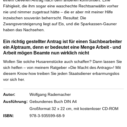
einem cleveren Antrag nach dem anderen konfrontiert. Eine
Das richtige Post-Know-How
NEUERSCHEINUNG
Ihren Zeitgewinn maximieren
Fähigkeit, die ihm sogar eine waschechte Rechtsanwältin vorher
GbR-Vertrag mit beschränkter Haftung
nie und nimmer zugetraut hätte – die er aber mit meiner Hilfe
BRANDNEU
GbR als Einzelperson gründen
inzwischen souverän beherrscht. Resultat: Die
Zwangsversteigerung liegt auf Eis, und die Sparkassen-Gauner
haben das Nachsehen.
Ein richtig gestellter Antrag ist für einen Sachbearbeiter
ein Alptraum, denn er bedeutet eine Menge Arbeit - und
Arbeit mögen Beamte nun wirklich nicht
Wollen Sie solche Husarenstücke auch schaffen? Dann lassen Sie
sich helfen – von meinem Ratgeber »Die Macht des Antrags«! Mit
diesem Know-how treiben Sie jeden Staatsdiener erbarmungslos
vor sich her.
Autor:
Wolfgang Rademacher
Ausführung:
Gebundenes Buch DIN A4
Großformat 32 x 22 cm, mit kostenloser CD-ROM
ISBN:
978-3-935599-68-9