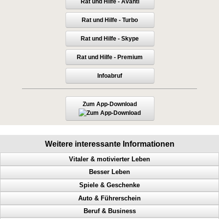
Rat und Hilfe - Avanti
Rat und Hilfe - Turbo
Rat und Hilfe - Skype
Rat und Hilfe - Premium
Infoabruf
Zum App-Download
Weitere interessante Informationen
Vitaler & motivierter Leben
Besser Leben
Macht der Gedanken, geistige Fähigkeiten steigern, Menschen steuern
Spiele & Geschenke
Mehr Geld, mehr Glück, mehr Gesundheit, mehr Harmonie
Anerkennung, Geld, Erfolg haben, Karriereleiter
Auto & Führerschein
Herausforderungen meistern, Glück, handeln, Motivation
Probleme lösen, Selbstbeherrschung, Glück, Erfolg
Millionen gewinnen, Casino, Black Jack, Geschicklichkeit trainieren
Beruf & Business
Schweinehund, Verstand, Probleme, Selbsthilfe
Die Selbststeuerung Deines Geistes
Geburtstag, persönliches Geschenk, einzigartiges Geschenk
Geschwindigkeitsübertretungen, Punkte, Radarfalle, Polizeikontrolle