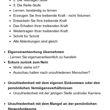
2. Die Teenager-Stufe
Das richtige Post-Know-How
NEUERSCHEINUNG
Ihren Zeitgewinn maximieren
3. Die Reife-Stufe
GbR-Vertrag mit beschränkter Haftung
Lernen, beständig zu lernen
BRANDNEU
GbR als Einzelperson gründen
Erzeugen Sie Ihre treibende Kraft - nicht Volumen
Entwickeln Sie Ihre treibende Kraft
Das Erhalten Ihrer treibenden Kraft
Weitertragen Ihrer treibenden Kraft
Schritt für Schritt
Alle Ablenkungen sind gleich
Eigenverantwortung übernehmen
- Lernen Sie eigenverantwortlich zu handeln
Exkurs zurück zum Nein
Wofür stehe ich?
Ausschau halten nach unzufriedenen Menschen?
Unzufriedenheit mit dem eigenen Einkommen oder den
persönlichen Vermögensverhältnissen
Unzufriedenheit mit der jetzigen Stelle und/oder Karriere
Unzufriedenheit mit dem Mangel an der persönlichen
Herausforderung