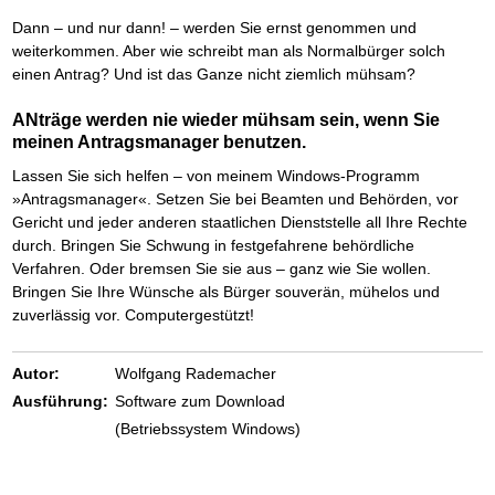
Das richtige Post-Know-How
NEUERSCHEINUNG
Ihren Zeitgewinn maximieren
Dann – und nur dann! – werden Sie ernst genommen und
GbR-Vertrag mit beschränkter Haftung
BRANDNEU
weiterkommen. Aber wie schreibt man als Normalbürger solch
GbR als Einzelperson gründen
einen Antrag? Und ist das Ganze nicht ziemlich mühsam?
ANträge werden nie wieder mühsam sein, wenn Sie
meinen Antragsmanager benutzen.
Lassen Sie sich helfen – von meinem Windows-Programm
»Antragsmanager«. Setzen Sie bei Beamten und Behörden, vor
Gericht und jeder anderen staatlichen Dienststelle all Ihre Rechte
durch. Bringen Sie Schwung in festgefahrene behördliche
Verfahren. Oder bremsen Sie sie aus – ganz wie Sie wollen.
Bringen Sie Ihre Wünsche als Bürger souverän, mühelos und
zuverlässig vor. Computergestützt!
Autor:
Wolfgang Rademacher
Ausführung:
Software zum Download
(Betriebssystem Windows)