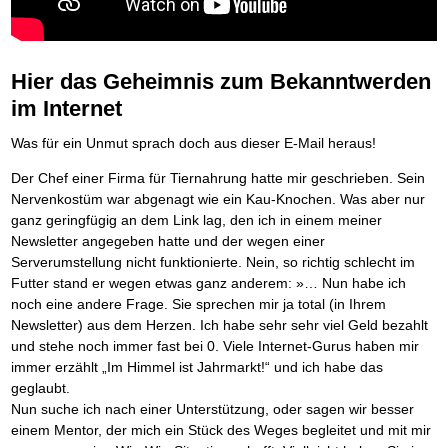
BRANDNEU
Frei Fahrt ohne Punkte
Der Finanzmanager
Mental Force
NEU
Die Macht des Schuldners (Hörbuch)
TIPP
Nützliche Problemlösungen
Kaufe doch Deine Schulden
Behalten Sie den Überblick
BRANDNEU
Entfalten Sie Ihre geistigen Kräfte
Jetzt neu für Unterwegs
Vermögenssicherung durch GbR-Vertrag
NEU
Die geniale Lösung zum schnellen Schuldenabbau
Mental Force - Hörbuch
Der Schuldenkalkulator
NEU
Schutzwall für Hab und Gut
Die Macht des Schuldners
TIPP
Geistigen Kräfte, die unter die Haut gehen
Weg mit Ihren Schulden - per Mausklick
Hier das Geheimnis zum Bekanntwerden
GbR-Vertrag mit beschränkter Haftung
BESTSELLER
Der Weg zur finanziellen Freiheit
Nutze Deine geistigen Waffen
Mach Pleite und starte durch
TIPP
GbR als Einzelperson gründen
im Internet
Federleicht lebendig schreiben
SCHREIB-TIPP
Das Kapital Ihrer geistigen Möglichkeiten
Der sichere Weg aus der wirtschaftlichen Pleite
Sich rechtlich einrichten
BRANDNEU
Ohne Probleme clever Texten und Schreiben
Schlüssel des Erfolgs
Vermögenssicherung durch GbR-Vertrag
NEU
Schützen Sie sich
Was für ein Unmut sprach doch aus dieser E-Mail heraus!
Die Macht des Telefax
NEU
Methoden der Lebenstechnik
Schutzwall für Hab und Gut
Stiftung gründen und profitabel vermarkten
BRANDNEU
Zeit & Kommunikationsgewinn
Hilf Dir selbst, hilft Dir Gott
Schach dem Gerichtsvollzieher
TIPP
Gründen Sie Ihre Stiftung
Der Chef einer Firma für Tiernahrung hatte mir geschrieben. Sein
Mittel gegen Titel
EMPFEHLUNG
Immer den Geist zum TUN begeistern
Gerichtsvollziehervorschriften nutzen
Nervenkostüm war abgenagt wie ein Kau-Knochen. Was aber nur
Sichern Sie Einkommen und Vermögenswerte 100%-tig ab
Die Feuerkraft
Weiße Weste durch Umzug
TIPP
TIPP
ganz geringfügig an dem Link lag, den ich in einem meiner
Bekannt wie ein bunter Hund im Internet
INTERNET-TIPP
Holen Sie Erfolg in Ihr Leben
Das Meldesystem clever nutzen
Newsletter angegeben hatte und der wegen einer
schnell im Internet bekannt werden und damit viel Geld verdienen
Mit System zum Erfolg
Die Betablocker Insolvenz
GEHEIMTIPP
NEU
Serverumstellung nicht funktionierte. Nein, so richtig schlecht im
Schreib Dich reich
SCHREIB VERTRIEBS TIPP
Starten Sie endlich durch
Insolvenzantrag abwehren
Futter stand er wegen etwas ganz anderem: »… Nun habe ich
Vom Gedanken zum Bestseller
Finanzielle Freiheit trotz Insolvenz
TIPP
noch eine andere Frage. Sie sprechen mir ja total (in Ihrem
80% Ihrer Einnahmen behalten
Newsletter) aus dem Herzen. Ich habe sehr sehr viel Geld bezahlt
Wie man mit Pfändungen umgeht
BRANDNEU
und stehe noch immer fast bei 0. Viele Internet-Gurus haben mir
Bestens informiert sein
immer erzählt „Im Himmel ist Jahrmarkt!“ und ich habe das
TV-Lehrgang: Wie man mit Pfändungen umgeht
EMPFEHLUNG
geglaubt.
Schnell und kompakt
Nun suche ich nach einer Unterstützung, oder sagen wir besser
Schach der SCHUFA
FRISCH EINGETROFFEN
Schnell eine saubere SCHUFA
einem Mentor, der mich ein Stück des Weges begleitet und mit mir