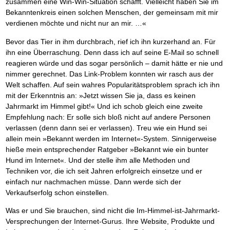
Das richtige Post-Know-How
zusammen eine Win-Win-Situation schafft. Vielleicht haben Sie im
NEUERSCHEINUNG
Ihren Zeitgewinn maximieren
Bekanntenkreis einen solchen Menschen, der gemeinsam mit mir
GbR-Vertrag mit beschränkter Haftung
BRANDNEU
verdienen möchte und nicht nur an mir. …«
GbR als Einzelperson gründen
Bevor das Tier in ihm durchbrach, rief ich ihn kurzerhand an. Für
ihn eine Überraschung. Denn dass ich auf seine E-Mail so schnell
reagieren würde und das sogar persönlich – damit hätte er nie und
nimmer gerechnet. Das Link-Problem konnten wir rasch aus der
Welt schaffen. Auf sein wahres Popularitätsproblem sprach ich ihn
mit der Erkenntnis an: »Jetzt wissen Sie ja, dass es keinen
Jahrmarkt im Himmel gibt!« Und ich schob gleich eine zweite
Empfehlung nach: Er solle sich bloß nicht auf andere Personen
verlassen (denn dann sei er verlassen). Treu wie ein Hund sei
allein mein »Bekannt werden im Internet«-System. Sinnigerweise
hieße mein entsprechender Ratgeber »Bekannt wie ein bunter
Hund im Internet«. Und der stelle ihm alle Methoden und
Techniken vor, die ich seit Jahren erfolgreich einsetze und er
einfach nur nachmachen müsse. Dann werde sich der
Verkaufserfolg schon einstellen.
Was er und Sie brauchen, sind nicht die Im-Himmel-ist-Jahrmarkt-
Versprechungen der Internet-Gurus. Ihre Website, Produkte und