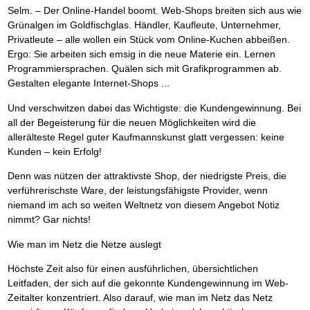
BRANDNEU
Frei Fahrt ohne Punkte
Der Finanzmanager
Mental Force
Selm. – Der Online-Handel boomt. Web-Shops breiten sich aus wie
NEU
Die Macht des Schuldners (Hörbuch)
TIPP
Nützliche Problemlösungen
Kaufe doch Deine Schulden
Behalten Sie den Überblick
BRANDNEU
Entfalten Sie Ihre geistigen Kräfte
Jetzt neu für Unterwegs
Grünalgen im Goldfischglas. Händler, Kaufleute, Unternehmer,
Vermögenssicherung durch GbR-Vertrag
NEU
Die geniale Lösung zum schnellen Schuldenabbau
Mental Force - Hörbuch
Der Schuldenkalkulator
NEU
Privatleute – alle wollen ein Stück vom Online-Kuchen abbeißen.
Schutzwall für Hab und Gut
Die Macht des Schuldners
TIPP
Geistigen Kräfte, die unter die Haut gehen
Weg mit Ihren Schulden - per Mausklick
Ergo: Sie arbeiten sich emsig in die neue Materie ein. Lernen
GbR-Vertrag mit beschränkter Haftung
BESTSELLER
Der Weg zur finanziellen Freiheit
Nutze Deine geistigen Waffen
Mach Pleite und starte durch
TIPP
GbR als Einzelperson gründen
Programmiersprachen. Quälen sich mit Grafikprogrammen ab.
Federleicht lebendig schreiben
SCHREIB-TIPP
Das Kapital Ihrer geistigen Möglichkeiten
Der sichere Weg aus der wirtschaftlichen Pleite
Sich rechtlich einrichten
Gestalten elegante Internet-Shops ...
BRANDNEU
Ohne Probleme clever Texten und Schreiben
Schlüssel des Erfolgs
Vermögenssicherung durch GbR-Vertrag
NEU
Schützen Sie sich
Die Macht des Telefax
NEU
Methoden der Lebenstechnik
Schutzwall für Hab und Gut
Und verschwitzen dabei das Wichtigste: die Kundengewinnung. Bei
Stiftung gründen und profitabel vermarkten
BRANDNEU
Zeit & Kommunikationsgewinn
Hilf Dir selbst, hilft Dir Gott
Schach dem Gerichtsvollzieher
TIPP
Gründen Sie Ihre Stiftung
all der Begeisterung für die neuen Möglichkeiten wird die
Mittel gegen Titel
EMPFEHLUNG
Immer den Geist zum TUN begeistern
Gerichtsvollziehervorschriften nutzen
allerälteste Regel guter Kaufmannskunst glatt vergessen: keine
Sichern Sie Einkommen und Vermögenswerte 100%-tig ab
Die Feuerkraft
Weiße Weste durch Umzug
TIPP
TIPP
Kunden – kein Erfolg!
Bekannt wie ein bunter Hund im Internet
INTERNET-TIPP
Holen Sie Erfolg in Ihr Leben
Das Meldesystem clever nutzen
schnell im Internet bekannt werden und damit viel Geld verdienen
Mit System zum Erfolg
Die Betablocker Insolvenz
GEHEIMTIPP
Denn was nützen der attraktivste Shop, der niedrigste Preis, die
NEU
Schreib Dich reich
SCHREIB VERTRIEBS TIPP
Starten Sie endlich durch
Insolvenzantrag abwehren
verführerischste Ware, der leistungsfähigste Provider, wenn
Vom Gedanken zum Bestseller
Finanzielle Freiheit trotz Insolvenz
TIPP
niemand im ach so weiten Weltnetz von diesem Angebot Notiz
80% Ihrer Einnahmen behalten
nimmt? Gar nichts!
Wie man mit Pfändungen umgeht
BRANDNEU
Bestens informiert sein
Wie man im Netz die Netze auslegt
TV-Lehrgang: Wie man mit Pfändungen umgeht
EMPFEHLUNG
Höchste Zeit also für einen ausführlichen, übersichtlichen
Schnell und kompakt
Leitfaden, der sich auf die gekonnte Kundengewinnung im Web-
Schach der SCHUFA
FRISCH EINGETROFFEN
Schnell eine saubere SCHUFA
Zeitalter konzentriert. Also darauf, wie man im Netz das Netz