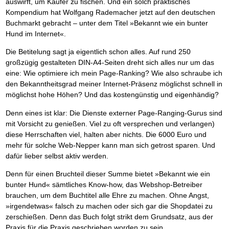
Das richtige Post-Know-How
auswirft, um Käufer zu fischen. Und ein solch praktisches
NEUERSCHEINUNG
Ihren Zeitgewinn maximieren
Kompendium hat Wolfgang Rademacher jetzt auf den deutschen
GbR-Vertrag mit beschränkter Haftung
BRANDNEU
Buchmarkt gebracht – unter dem Titel »Bekannt wie ein bunter
GbR als Einzelperson gründen
Hund im Internet«.
Die Betitelung sagt ja eigentlich schon alles. Auf rund 250
großzügig gestalteten DIN-A4-Seiten dreht sich alles nur um das
eine: Wie optimiere ich mein Page-Ranking? Wie also schraube ich
den Bekanntheitsgrad meiner Internet-Präsenz möglichst schnell in
möglichst hohe Höhen? Und das kostengünstig und eigenhändig?
Denn eines ist klar: Die Dienste externer Page-Ranging-Gurus sind
mit Vorsicht zu genießen. Viel zu oft versprechen und verlangen)
diese Herrschaften viel, halten aber nichts. Die 6000 Euro und
mehr für solche Web-Nepper kann man sich getrost sparen. Und
dafür lieber selbst aktiv werden.
Denn für einen Bruchteil dieser Summe bietet »Bekannt wie ein
bunter Hund« sämtliches Know-how, das Webshop-Betreiber
brauchen, um dem Buchtitel alle Ehre zu machen. Ohne Angst,
»irgendetwas« falsch zu machen oder sich gar die Shopdatei zu
zerschießen. Denn das Buch folgt strikt dem Grundsatz, aus der
Praxis für die Praxis geschrieben worden zu sein.