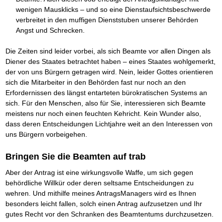
Das richtige Post-Know-How
NEUERSCHEINUNG
wenigen Mausklicks – und so eine Dienstaufsichtsbeschwerde
Ihren Zeitgewinn maximieren
verbreitet in den muffigen Dienststuben unserer Behörden
GbR-Vertrag mit beschränkter Haftung
BRANDNEU
GbR als Einzelperson gründen
Angst und Schrecken.
Die Zeiten sind leider vorbei, als sich Beamte vor allen Dingen als
Diener des Staates betrachtet haben – eines Staates wohlgemerkt,
der von uns Bürgern getragen wird. Nein, leider Gottes orientieren
sich die Mitarbeiter in den Behörden fast nur noch an den
Erfordernissen des längst entarteten bürokratischen Systems an
sich. Für den Menschen, also für Sie, interessieren sich Beamte
meistens nur noch einen feuchten Kehricht. Kein Wunder also,
dass deren Entscheidungen Lichtjahre weit an den Interessen von
uns Bürgern vorbeigehen.
Bringen Sie die Beamten auf trab
Aber der Antrag ist eine wirkungsvolle Waffe, um sich gegen
behördliche Willkür oder deren seltsame Entscheidungen zu
wehren. Und mithilfe meines AntragsManagers wird es Ihnen
besonders leicht fallen, solch einen Antrag aufzusetzen und Ihr
gutes Recht vor den Schranken des Beamtentums durchzusetzen.