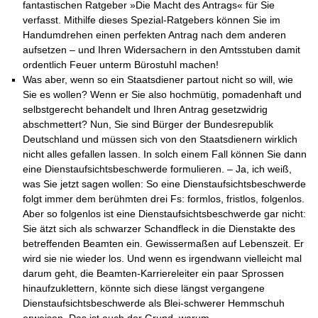
Das richtige Post-Know-How
NEUERSCHEINUNG
fantastischen Ratgeber »Die Macht des Antrags« für Sie
Ihren Zeitgewinn maximieren
verfasst. Mithilfe dieses Spezial-Ratgebers können Sie im
GbR-Vertrag mit beschränkter Haftung
BRANDNEU
Handumdrehen einen perfekten Antrag nach dem anderen
GbR als Einzelperson gründen
aufsetzen – und Ihren Widersachern in den Amtsstuben damit
ordentlich Feuer unterm Bürostuhl machen!
Was aber, wenn so ein Staatsdiener partout nicht so will, wie
Sie es wollen? Wenn er Sie also hochmütig, pomadenhaft und
selbstgerecht behandelt und Ihren Antrag gesetzwidrig
abschmettert? Nun, Sie sind Bürger der Bundesrepublik
Deutschland und müssen sich von den Staatsdienern wirklich
nicht alles gefallen lassen. In solch einem Fall können Sie dann
eine Dienstaufsichtsbeschwerde formulieren. – Ja, ich weiß,
was Sie jetzt sagen wollen: So eine Dienstaufsichtsbeschwerde
folgt immer dem berühmten drei Fs: formlos, fristlos, folgenlos.
Aber so folgenlos ist eine Dienstaufsichtsbeschwerde gar nicht:
Sie ätzt sich als schwarzer Schandfleck in die Dienstakte des
betreffenden Beamten ein. Gewissermaßen auf Lebenszeit. Er
wird sie nie wieder los. Und wenn es irgendwann vielleicht mal
darum geht, die Beamten-Karriereleiter ein paar Sprossen
hinaufzuklettern, könnte sich diese längst vergangene
Dienstaufsichtsbeschwerde als Blei-schwerer Hemmschuh
erweisen. Das ist auch der Grund, warum