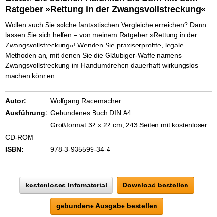
Schnell eine saubere SCHUFA
Ratgeber »Rettung in der Zwangsvollstreckung«
Das richtige Post-Know-How
NEUERSCHEINUNG
Ihren Zeitgewinn maximieren
Wollen auch Sie solche fantastischen Vergleiche erreichen? Dann
GbR-Vertrag mit beschränkter Haftung
BRANDNEU
lassen Sie sich helfen – von meinem Ratgeber »Rettung in der
GbR als Einzelperson gründen
Zwangsvollstreckung«! Wenden Sie praxiserprobte, legale
Methoden an, mit denen Sie die Gläubiger-Waffe namens
Zwangsvollstreckung im Handumdrehen dauerhaft wirkungslos
machen können.
Autor:
Wolfgang Rademacher
Ausführung:
Gebundenes Buch DIN A4
Großformat 32 x 22 cm, 243 Seiten mit kostenloser
CD-ROM
ISBN:
978-3-935599-34-4
kostenloses Infomaterial
Download bestellen
gebundene Ausgabe bestellen