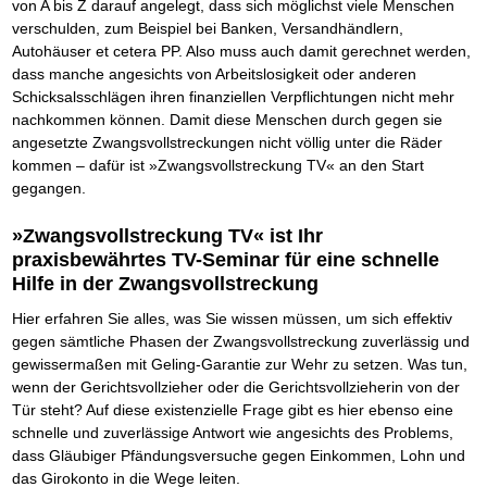
Das richtige Post-Know-How
NEUERSCHEINUNG
von A bis Z darauf angelegt, dass sich möglichst viele Menschen
Ihren Zeitgewinn maximieren
verschulden, zum Beispiel bei Banken, Versandhändlern,
GbR-Vertrag mit beschränkter Haftung
BRANDNEU
Autohäuser et cetera PP. Also muss auch damit gerechnet werden,
GbR als Einzelperson gründen
dass manche angesichts von Arbeitslosigkeit oder anderen
Schicksalsschlägen ihren finanziellen Verpflichtungen nicht mehr
nachkommen können. Damit diese Menschen durch gegen sie
angesetzte Zwangsvollstreckungen nicht völlig unter die Räder
kommen – dafür ist »Zwangsvollstreckung TV« an den Start
gegangen.
»Zwangsvollstreckung TV« ist Ihr
praxisbewährtes TV-Seminar für eine schnelle
Hilfe in der Zwangsvollstreckung
Hier erfahren Sie alles, was Sie wissen müssen, um sich effektiv
gegen sämtliche Phasen der Zwangsvollstreckung zuverlässig und
gewissermaßen mit Geling-Garantie zur Wehr zu setzen. Was tun,
wenn der Gerichtsvollzieher oder die Gerichtsvollzieherin von der
Tür steht? Auf diese existenzielle Frage gibt es hier ebenso eine
schnelle und zuverlässige Antwort wie angesichts des Problems,
dass Gläubiger Pfändungsversuche gegen Einkommen, Lohn und
das Girokonto in die Wege leiten.