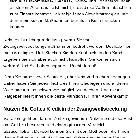
sich auf Einkommens-, Gehalts-, Konto- und Lohnpfändungen
Schnell eine saubere SCHUFA
einstellen. Aber das heißt. nicht, dass diese Waffen tatsächlich
Das richtige Post-Know-How
NEUERSCHEINUNG
zum Einsatz kommen. Ich zeige Ihnen Abwehrstrategien, mit
Ihren Zeitgewinn maximieren
denen Sie solche Maßnahmen bereits im Keim ersticken
GbR-Vertrag mit beschränkter Haftung
BRANDNEU
GbR als Einzelperson gründen
können.
Nein, es ist nicht gerade lustig, wenn Sie von
Zwangsvollstreckungsmaßnahmen bedroht werden. Deshalb hier
mein wichtigster Rat: Stecken Sie den Kopf nicht in den Sand!
Ergeben Sie sich aber auch nicht kampflos! Sie können sich
wehren! Und Sie haben sogar ein Recht darauf!
Denn Sie haben zwar Schulden, aber kein Verbrechen begangen.
Daher haben Sie jedes Recht, es Ihren Gläubigern und anderen
Widersachern so schwer wie möglich zu machen. Und dieser
Ratgeber liefert Ihnen die beste Munition für Ihren Abwehrkampf.
Nutzen Sie Gottes Kredit in der Zwangsvollstreckung
Vor allem geht es darum, Zeit zu gewinnen. Nutzen Sie diese Frist,
um Geld zu besorgen und einen günstigen Vergleich
abzuschließen. Derweil können Sie mit den Methoden, die Ihnen
dieser Ratgeber zeigt, die Zwangsvollstreckung in jeder Phase