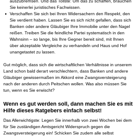
auszubremsen. Und das Tollste: Um das zu schaffen, brauchen
Schnell eine saubere SCHUFA
Sie keinerlei juristisches Fachwissen.
Das richtige Post-Know-How
NEUERSCHEINUNG
Verschaffen Sie sich bei Ihren Widersachern den Respekt, den
Ihren Zeitgewinn maximieren
Sie verdient haben. Lassen Sie es sich nicht gefallen, dass sich
GbR-Vertrag mit beschränkter Haftung
BRANDNEU
GbR als Einzelperson gründen
Banken oder andere Gläubiger Ihre Immobilie unter den Nagel
reißen. Treiben Sie die feindliche Partei systematisch in den
Wahnsinn – so lange, bis Ihre Gegner bereit sind, mit Ihnen
über akzeptable Vergleiche zu verhandeln und Haus und Hof
unangetastet zu lassen.
Gut möglich, dass sich die wirtschaftlichen Verhältnisse in unserem
Land schon bald derart verschlechtern, dass Banken und andere
Gläubiger gewissermaßen im Akkord eine Zwangsversteigerung
nach der anderen durch Peitschen wollen. Was also müssen Sie
tun, wenn es Sie erwischt?
Wenn es gut werden soll, dann machen Sie es mit
Hilfe dieses Ratgebers einfach selbst!
Das Allerwichtigste: Legen Sie innerhalb von zwei Wochen bei dem
für Sie zuständigen Amtsgericht Widerspruch gegen die
Zwangsversteigerung ein! Schicken Sie zudem alle selbst