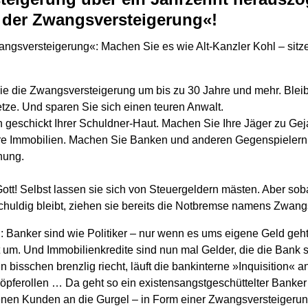
 der Zwangsversteigerung«!
angsversteigerung«: Machen Sie es wie Alt-Kanzler Kohl – sitz
e die Zwangsversteigerung um bis zu 30 Jahre und mehr. Blei
ze. Und sparen Sie sich einen teuren Anwalt.
 geschickt Ihrer Schuldner-Haut. Machen Sie Ihre Jäger zu Gej
re Immobilien. Machen Sie Banken und anderen Gegenspielern 
nung.
Gott! Selbst lassen sie sich von Steuergeldern mästen. Aber so
huldig bleibt, ziehen sie bereits die Notbremse namens Zwang
 Banker sind wie Politiker – nur wenn es ums eigene Geld geht
 um. Und Immobilienkredite sind nun mal Gelder, die die Bank
n bisschen brenzlig riecht, läuft die bankinterne »Inquisition« a
pferollen … Da geht so ein existensangstgeschüttelter Banker d
enen Kunden an die Gurgel – in Form einer Zwangsversteigerun