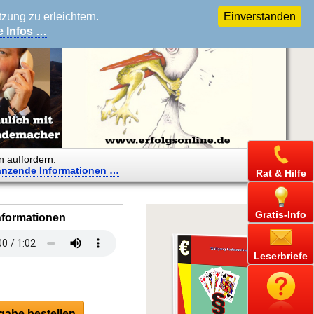
ung zu erleichtern.
Einverstanden
e Infos …
n auffordern.
änzende
Informationen …
Rat & Hilfe
Gratis-Info
nformationen
Leserbriefe
abe bestellen