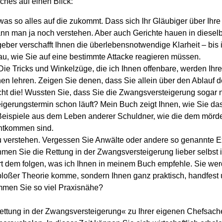
ches auf einen Blick:
 was so alles auf die zukommt. Dass sich Ihr Gläubiger über Ih
nn man ja noch verstehen. Aber auch Gerichte hauen in diesel
geber verschafft Ihnen die überlebensnotwendige Klarheit – bis i
u, wie Sie auf eine bestimmte Attacke reagieren müssen.
. Die Tricks und Winkelzüge, die ich Ihnen offenbare, werden Ihr
en lehren. Zeigen Sie denen, dass Sie allein über den Ablauf
ht die! Wussten Sie, dass Sie die Zwangsversteigerung sogar
igerungstermin schon läuft? Mein Buch zeigt Ihnen, wie Sie da
eispiele aus dem Leben anderer Schuldner, wie die dem mörde
ntkommen sind.
zu verstehen. Vergessen Sie Anwälte oder andere so genannte E
hmen Sie die Rettung in der Zwangsversteigerung lieber selbst
rt dem folgen, was ich Ihnen in meinem Buch empfehle. Sie wer
 bloßer Theorie komme, sondern Ihnen ganz praktisch, handfest u
men Sie so viel Praxisnähe?
ttung in der Zwangsversteigerung« zu Ihrer eigenen Chefsache