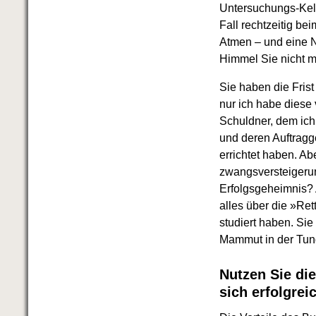
FRISCH EINGETROFFEN
Untersuchungs-Kelc
Schnell eine saubere SCHUFA
Fall rechtzeitig b
Das richtige Post-Know-How
Atmen – und eine N
NEUERSCHEINUNG
Himmel Sie nicht me
Ihren Zeitgewinn maximieren
GbR-Vertrag mit beschränkter
Sie haben die Fris
Haftung
BRANDNEU
nur ich habe diese 
GbR als Einzelperson gründen
Schuldner, dem ich
und deren Auftragg
errichtet haben. Ab
zwangsversteigerun
Erfolgsgeheimnis? 
alles über die »Re
studiert haben. Si
Mammut in der Tun
Nutzen Sie die
sich erfolgre