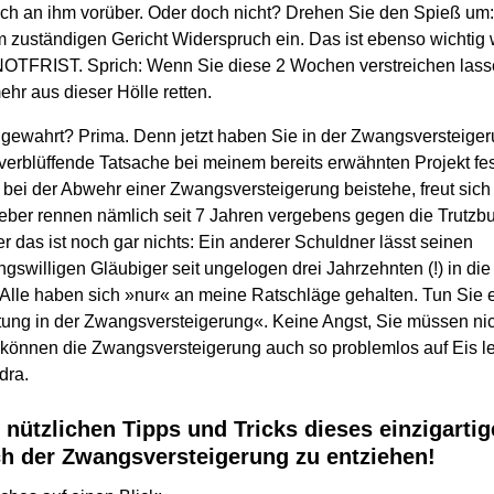
h an ihm vorüber. Oder doch nicht? Drehen Sie den Spieß um:
eim zuständigen Gericht Widerspruch ein. Das ist ebenso wichti
OTFRIST. Sprich: Wenn Sie diese 2 Wochen verstreichen lasse
hr aus dieser Hölle retten.
t gewahrt? Prima. Denn jetzt haben Sie in der Zwangsversteiger
verblüffende Tatsache bei meinem bereits erwähnten Projekt fest
 bei der Abwehr einer Zwangsversteigerung beistehe, freut sich
eber rennen nämlich seit 7 Jahren vergebens gegen die Trutzb
er das ist noch gar nichts: Ein anderer Schuldner lässt seinen
gswilligen Gläubiger seit ungelogen drei Jahrzehnten (!) in di
Alle haben sich »nur« an meine Ratschläge gehalten. Tun Sie 
ttung in der Zwangsversteigerung«. Keine Angst, Sie müssen nic
e können die Zwangsversteigerung auch so problemlos auf Eis le
dra.
 nützlichen Tipps und Tricks dieses einzigarti
ich der Zwangsversteigerung zu entziehen!