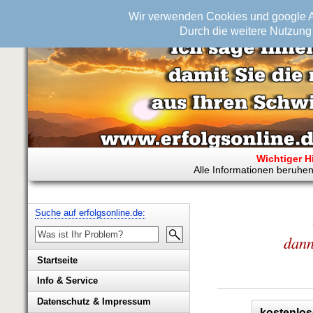
Wir verwenden Cookies und google An
Durch die weitere Nutzung 
Wichtiger H
Alle Informationen beruhen
Suche auf erfolgsonline.de:
dann
Startseite
Info & Service
Biografie Wolfgang Rademacher
Datenschutz & Impressum
kostenlos