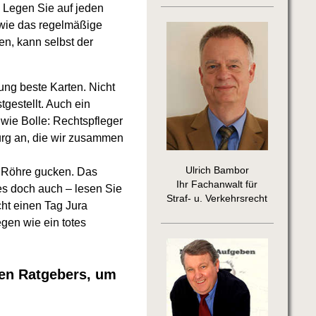
 Legen Sie auf jeden
g wie das regelmäßige
n, kann selbst der
ung beste Karten. Nicht
gestellt. Auch ein
 wie Bolle: Rechtspfleger
urg an, die wir zusammen
Ulrich Bambor
e Röhre gucken. Das
Ihr Fachanwalt für
es doch auch – lesen Sie
Straf- u. Verkehrsrecht
ht einen Tag Jura
gen wie ein totes
gen Ratgebers, um