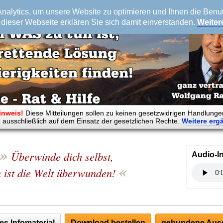
alytics, um unsere Website zu optimieren und Ihnen die Benutz
dieser Webseite erklären Sie sich damit einverstanden.
Weiter
inweis!
Diese Mitteilungen sollen zu keinen gesetzwidrigen Handlunge
 ausschließlich auf dem Einsatz der gesetzlichen Rechte.
Weitere
erg
»
Überwinde dich selbst,
Audio-I
«
 ist die Welt überwunden!
es Infomaterial
Download bestellen
gebundene Ausg