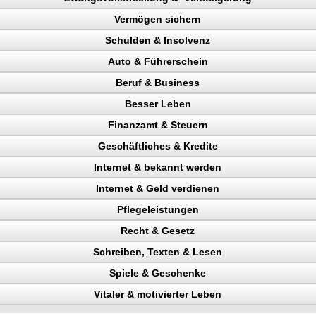
Vermögen sichern
Schulden & Insolvenz
Auto & Führerschein
enz
Beruf & Business
kontrolle
Besser Leben
gen sichern
n, Punkte
el Content
 verhindern
Finanzamt & Steuern
llstreckung, Schuldner
Verkehrspolizei
ng machen
Geschäftliches & Kredite
en
Pfändungen
n
Internet & bekannt werden
gericht
n
, Widerspruch
eparatur
Internet & Geld verdienen
en
 Rechtsanwalt
kunden gewinnen
Pflegeleistungen
ing erhöhen
eigerung
ter
ttern
Recht & Gesetz
nchise
 Besucher
chläge
tel
hern, Lebensqualität
erdienen
ahler
Schreiben, Texten & Lesen
n, Bank
ehr Besucher
Hilfe bei Zwangsversteigerung
 verdienen
Spiele & Geschenke
gewinnung
uktur aufbauen
ag
heit
innen, schnelle Hilfe
iger
ld verdienen
ntheitsgrad steigern
Vitaler & motivierter Leben
Verdienst
en
io
ainieren
ckung
PR-Bericht
ahl steigern, Umsatz steigern
onstudio