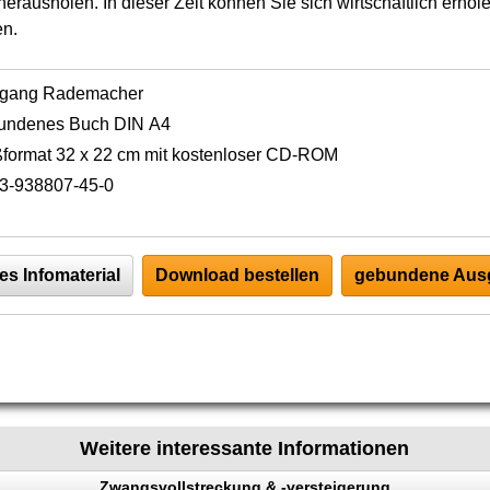
 herausholen. In dieser Zeit können Sie sich wirtschaftlich erhol
en.
fgang Rademacher
undenes Buch DIN A4
format 32 x 22 cm mit kostenloser CD-ROM
3-938807-45-0
es Infomaterial
Download bestellen
gebundene Ausg
Weitere interessante Informationen
Zwangsvollstreckung & -versteigerung