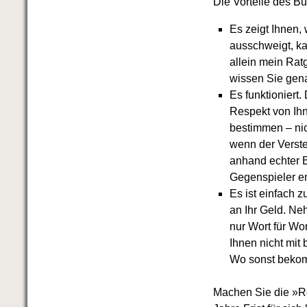
Die Vorteile des Bu
Es zeigt Ihnen,
ausschweigt, ka
allein mein Rat
wissen Sie gena
Es funktioniert
Respekt von Ihn
bestimmen – nic
wenn der Verste
anhand echter B
Gegenspieler e
Es ist einfach 
an Ihr Geld. Ne
nur Wort für Wo
Ihnen nicht mit
Wo sonst bekom
Machen Sie die »Re