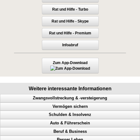
Rat und Hilfe - Turbo
Rat und Hilfe - Skype
Rat und Hilfe - Premium
Infoabruf
Zum App-Download
Weitere interessante Informationen
Zwangsvollstreckung & -versteigerung
Vermögen sichern
Immobilie, Hilfe bei Zwangsversteigerung, Notfrist, Bank
Schulden & Insolvenz
Lohnpfändung, rasche Hilfe, Zeit gewinnen
Perfekte Vermögensicherung
Auto & Führerschein
Schuldner, Zeit gewinnen, Lohnpfändung, rasche Hilfe
So sichern Sie Ihr Vermögen richtig ab
Gläubiger, Lebensqualität, weniger Schulden, Privatinsolvenz
Beruf & Business
Kontopfändung, Lohnpfändung, eilige Hilfe, Zeit gewinnen
Wie sichere ich mein Vermögen ab
Mehr Lebensqualität, inkognito, Inkassounternehmen
Geschwindigkeitsübertretungen, Punkte, Radarfalle, Polizeikontrolle
Notfrist, Immobilie, Bank, Gläubiger
Besser Leben