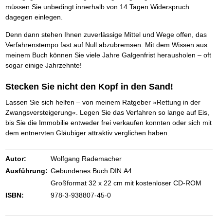
Schnell eine saubere SCHUFA
müssen Sie unbedingt innerhalb von 14 Tagen Widerspruch
Das richtige Post-Know-How
NEUERSCHEINUNG
dagegen einlegen.
Ihren Zeitgewinn maximieren
GbR-Vertrag mit beschränkter Haftung
BRANDNEU
Denn dann stehen Ihnen zuverlässige Mittel und Wege offen, das
GbR als Einzelperson gründen
Verfahrenstempo fast auf Null abzubremsen. Mit dem Wissen aus
meinem Buch können Sie viele Jahre Galgenfrist herausholen – oft
sogar einige Jahrzehnte!
Stecken Sie nicht den Kopf in den Sand!
Lassen Sie sich helfen – von meinem Ratgeber »Rettung in der
Zwangsversteigerung«. Legen Sie das Verfahren so lange auf Eis,
bis Sie die Immobilie entweder frei verkaufen konnten oder sich mit
dem entnervten Gläubiger attraktiv verglichen haben.
Autor:
Wolfgang Rademacher
Ausführung:
Gebundenes Buch DIN A4
Großformat 32 x 22 cm mit kostenloser CD-ROM
ISBN:
978-3-938807-45-0