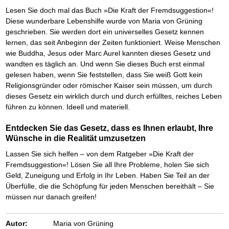
Das richtige Post-Know-How
NEUERSCHEINUNG
Lesen Sie doch mal das Buch »Die Kraft der Fremdsuggestion«!
Ihren Zeitgewinn maximieren
Diese wunderbare Lebenshilfe wurde von Maria von Grüning
GbR-Vertrag mit beschränkter Haftung
BRANDNEU
GbR als Einzelperson gründen
geschrieben. Sie werden dort ein universelles Gesetz kennen
lernen, das seit Anbeginn der Zeiten funktioniert. Weise Menschen
wie Buddha, Jesus oder Marc Aurel kannten dieses Gesetz und
wandten es täglich an. Und wenn Sie dieses Buch erst einmal
gelesen haben, wenn Sie feststellen, dass Sie weiß Gott kein
Religionsgründer oder römischer Kaiser sein müssen, um durch
dieses Gesetz ein wirklich durch und durch erfülltes, reiches Leben
führen zu können. Ideell und materiell.
Entdecken Sie das Gesetz, dass es Ihnen erlaubt, Ihre
Wünsche in die Realität umzusetzen
Lassen Sie sich helfen – von dem Ratgeber »Die Kraft der
Fremdsuggestion«! Lösen Sie all Ihre Probleme, holen Sie sich
Geld, Zuneigung und Erfolg in Ihr Leben. Haben Sie Teil an der
Überfülle, die die Schöpfung für jeden Menschen bereithält – Sie
müssen nur danach greifen!
Autor:
Maria von Grüning