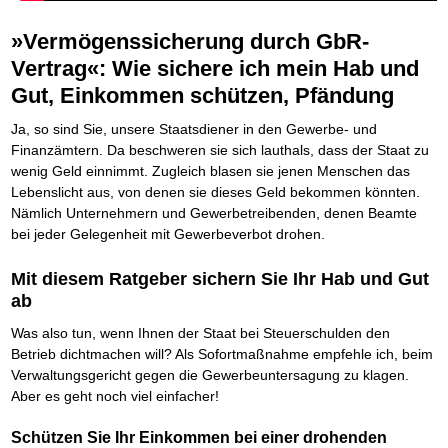
Die Kräfte des Erfolgs
BRANDNEU
Frei Fahrt ohne Punkte
Der Finanzmanager
Suchmaschinenoptimierung mit der Top10-Checkliste
Schnell und kompakt
NEU
Nützliche Problemlösungen
Für ein erfolgreiches Leben
Kaufe doch Deine Schulden
Behalten Sie den Überblick
BRANDNEU
Platzieren Sie sich bei Google ganz oben
»Vermögenssicherung durch GbR-
Schach der SCHUFA
FRISCH EINGETROFFEN
Vermögenssicherung durch GbR-Vertrag
Mental Force
NEU
Die geniale Lösung zum schnellen Schuldenabbau
Schnell eine saubere SCHUFA
Schutzwall für Hab und Gut
Entfalten Sie Ihre geistigen Kräfte
Vertrag«: Wie sichere ich mein Hab und
Die Macht des Schuldners
TIPP
Das richtige Post-Know-How
NEUERSCHEINUNG
GbR-Vertrag mit beschränkter Haftung
Mental Force - Hörbuch
BESTSELLER
Der Weg zur finanziellen Freiheit
Gut, Einkommen schützen, Pfändung
Ihren Zeitgewinn maximieren
GbR als Einzelperson gründen
Geistigen Kräfte, die unter die Haut gehen
Federleicht lebendig schreiben
SCHREIB-TIPP
GbR-Vertrag mit beschränkter Haftung
BRANDNEU
Sich rechtlich einrichten
Nutze Deine geistigen Waffen
BRANDNEU
Ohne Probleme clever Texten und Schreiben
Ja, so sind Sie, unsere Staatsdiener in den Gewerbe- und
GbR als Einzelperson gründen
Schützen Sie sich
Das Kapital Ihrer geistigen Möglichkeiten
Die Macht des Telefax
NEU
Finanzämtern. Da beschweren sie sich lauthals, dass der Staat zu
Stiftung gründen und profitabel vermarkten
Schlüssel des Erfolgs
BRANDNEU
Zeit & Kommunikationsgewinn
wenig Geld einnimmt. Zugleich blasen sie jenen Menschen das
Gründen Sie Ihre Stiftung
Methoden der Lebenstechnik
Mittel gegen Titel
EMPFEHLUNG
Lebenslicht aus, von denen sie dieses Geld bekommen könnten.
Hilf Dir selbst, hilft Dir Gott
TIPP
Sichern Sie Einkommen und Vermögenswerte 100%-tig ab
Nämlich Unternehmern und Gewerbetreibenden, denen Beamte
Immer den Geist zum TUN begeistern
Bekannt wie ein bunter Hund im Internet
INTERNET-TIPP
bei jeder Gelegenheit mit Gewerbeverbot drohen.
Die Feuerkraft
TIPP
schnell im Internet bekannt werden und damit viel Geld verdienen
Holen Sie Erfolg in Ihr Leben
Schreib Dich reich
SCHREIB VERTRIEBS TIPP
Mit diesem Ratgeber sichern Sie Ihr Hab und Gut
Mit System zum Erfolg
GEHEIMTIPP
Vom Gedanken zum Bestseller
Starten Sie endlich durch
ab
Was also tun, wenn Ihnen der Staat bei Steuerschulden den
Betrieb dichtmachen will? Als Sofortmaßnahme empfehle ich, beim
Verwaltungsgericht gegen die Gewerbeuntersagung zu klagen.
Aber es geht noch viel einfacher!
Schützen Sie Ihr Einkommen bei einer drohenden