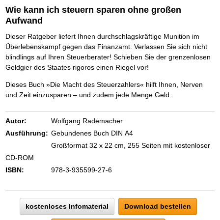
Das richtige Post-Know-How
NEUERSCHEINUNG
Wie kann ich steuern sparen ohne großen
Ihren Zeitgewinn maximieren
Aufwand
GbR-Vertrag mit beschränkter Haftung
BRANDNEU
GbR als Einzelperson gründen
Dieser Ratgeber liefert Ihnen durchschlagskräftige Munition im
Überlebenskampf gegen das Finanzamt. Verlassen Sie sich nicht
blindlings auf Ihren Steuerberater! Schieben Sie der grenzenlosen
Geldgier des Staates rigoros einen Riegel vor!
Dieses Buch »Die Macht des Steuerzahlers« hilft Ihnen, Nerven
und Zeit einzusparen – und zudem jede Menge Geld.
Autor:
Wolfgang Rademacher
Ausführung:
Gebundenes Buch DIN A4
Großformat 32 x 22 cm, 255 Seiten mit kostenloser
CD-ROM
ISBN:
978-3-935599-27-6
kostenloses Infomaterial
Download bestellen